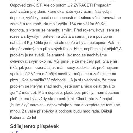
Odpověď zní-JÍST. Ale co potom…? ZVRACET! Propadám
záchvatům přejídání, které okamžitě vyzvracím. Následují
deprese, výčitky, pocit neschopnosti mít silnou vůli stravovat se
zdravě a rozumně. Na mojí výšku 164 cm vážím 60 Kg –
hodnota, s kterou se nemohu smířít. Před rokem, když jsem se
rozešla s bývalým přítelem a zůstala sama, jsem postupně
nabrala 8 Kg. Cítila jsem se ale dobře a byla spokojená. Pak mi
ale pár známých a příbuzných řeklo: Hele, nepřibrala jsi nějak? A
problém je na světě. Je smutné, jak moc se necháváme
ovlivňovat svým okolím. Můj přítel je ze mě celý paf. Stále mi
říká, jak jsem krásná a jak mám sexy zadek…tak proč nejsem
spokojená? Včera mě přijel navštívit můj otec a zašli jsme na
pizzu. Kde skončila? V záchodě… A já si uvědomila, že mám
problém se kterým snad mohu ještě sama něco dělat (trvá to
„jen“ 2 měsíce). Mám deprese, pláču bez příčiny, mám špatnou
pleť…která byla vždy skoro perfektní. Chci tímto začínající
„bulimičky“ varovat – nepokračujte v tom a vzepřete se tomu se
mnou. Za vaše příspěvky a podporu budu moc ráda. Děkuji
Kateřina, 25 let
Sdílej tento příspěvek