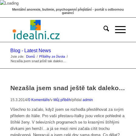
Mentální anorexie, bulimie, psychogenní přejídání - portál s odbornou
garancí
Blog - Latest News
Jste zde:
Domů
/
Příběhy ze života
/
Nezašla jsem snad ještě tak daleko…
Nezašla jsem snad ještě tak daleko…
/
/
/
15.3.2014
0 Komentáře
v
Můj příběh
přidal
admin
Všechno to začalo, když jsem se rozhodla přestěhovat za svým
přítelem do Itálie. Pro vaši přestavu-Italky jsou velice pohledné a
štíhlé ženy. V televizních programech se to krasnými štíhlými
dívkami jen hemží…a já se mezi nimi začala cítit trochu
méněcenná. Nepracuji a jsem celé dny sama doma. Co dělat?