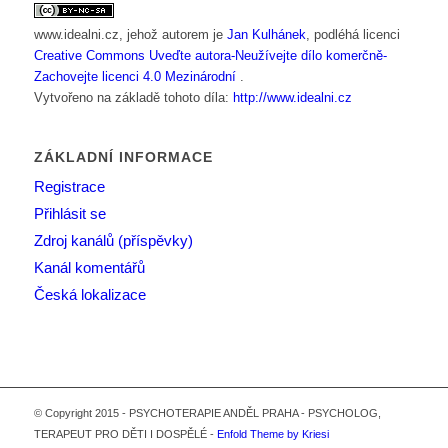
www.idealni.cz
, jehož autorem je
Jan Kulhánek
, podléhá licenci
Creative Commons Uveďte autora-Neužívejte dílo komerčně-
Zachovejte licenci 4.0 Mezinárodní
.
Vytvořeno na základě tohoto díla:
http://www.idealni.cz
ZÁKLADNÍ INFORMACE
Registrace
Přihlásit se
Zdroj kanálů (příspěvky)
Kanál komentářů
Česká lokalizace
© Copyright 2015 - PSYCHOTERAPIE ANDĚL PRAHA - PSYCHOLOG,
TERAPEUT PRO DĚTI I DOSPĚLÉ -
Enfold Theme by Kriesi