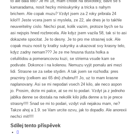
to ale dala ted? Je mi 18, mam chodit na diskoteky, bavit se s
kamaradama, nosit hezky minisukynky a tricka s nahym
brichem. Ale copak muzu? Vzdyt jsem za 2 roky pribrala 24
kilo!!! Jeste vcera jsem si myslela, ze 22, ale dnes je to takhle
neuveritelny cislo. Nechci psat, kolik vazim, protoze bych se tu
asi nejspis hned rozbrecela. Ale kdyz jsem vazila 58, tak si to asi
dokazete spocitat. Je to desny. Je to pro me strasnej sok. Ale
copak muzu nosit ty kratky sukynky a ukazovat svy krasny telo,
kdyz zadny nemam??? Je ze me hnusna tlusta holka a
celulitidou a pomerancovou kuzi, se striema vsude kam se
podivate. Dokonce i na kolenou. Nemuzu vyjit pomalu ani mezi
lidi. Strasne se za sebe stydim. A tak jsem se rozhodla: pres
prazniny (celkem asi 65 dni) zhubnu!!! Jo, uz to mam krasne
naplanovany. Asi se mi nepodari vsech 24 kilo, ale neco aspon
jo. Prosim, drzte mi palce, at se mi to podari. Vzdyt ja z jednoho
jablka denne se dostala na nekolik kilo jidla denne a to je prece
strasny!!!! Snad se mi to podari, vzdyt vuli nejakou mam, ne?
Takze ahoj a 1.9. se Vam urcite ozvu, jak to dopadlo. Ale anorexii
nechci mit!!!!
Sdílej tento příspěvek