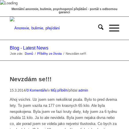
Mentální anorexie, bulimie, psychogenní přejídání - portál s odbornou
garancí
Blog - Latest News
Jste zde:
Domů
/
Příběhy ze života
/
Nevzdám se!!!
Nevzdám se!!!
/
/
/
15.3.2014
0 Komentáře
v
Můj příběh
přidal
admin
Ahoj vsichni. Uz jsem sem nekolikrat psala. Bylo to pred dvema
lety. To jsem vazila na 177 cm krasnych 65 kilo. Ale byla
nespokojena. Byla jsem ve fazi kruty diety, kdy jsem za 6 tydnu
zhubla 11 kilo. Ja to ale nevidela. Byla jsem nejaka divna nebo
co, ale porad jsem se videla jako nejvetsi tlustoska. Co bych za