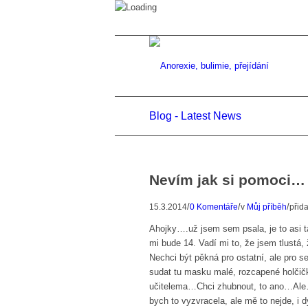
Blog - Latest News
Nevím jak si pomoci… 
/
/
/
15.3.2014
0 Komentáře
v
Můj příběh
přid
Ahojky….už jsem sem psala, je to asi 
mi bude 14. Vadí mi to, že jsem tlustá,
Nechci být pěkná pro ostatní, ale pro s
sudat tu masku malé, rozcapené holči
učitelema…Chci zhubnout, to ano…Ale…
bych to vyzvracela, ale mě to nejde, i d