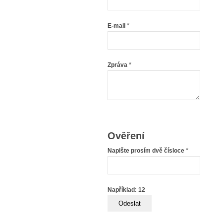
*
E-mail
*
Zpráva
Ověření
*
Napište prosím dvě čísloce
Například: 12