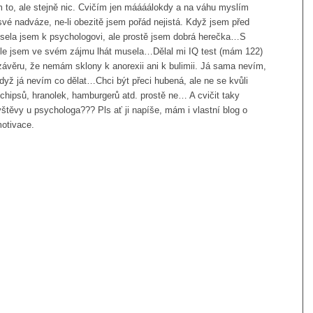
 to, ale stejně nic. Cvičím jen máááálokdy a na váhu myslím
 své nadváze, ne-li obezitě jsem pořád nejistá. Když jsem před
sela jsem k psychologovi, ale prostě jsem dobrá herečka…S
hle jsem ve svém zájmu lhát musela…Dělal mi IQ test (mám 122)
 závěru, že nemám sklony k anorexii ani k bulimii. Já sama nevím,
dyž já nevím co dělat…Chci být přeci hubená, ale ne se kvůli
chipsů, hranolek, hamburgerů atd. prostě ne… A cvičit taky
těvy u psychologa??? Pls ať ji napíše, mám i vlastní blog o
motivace.