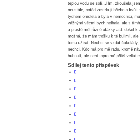
teplou vodu se solí…Hm, zkoušela jsem
neustále, pořád zastrkuji břicho a kvůli
týdnem omdlela a byla v nemocnici, mu
vážnými věcmi bych nelhala, ale s tím
a prostě měl různé otázky atd. došel k
možná, že mám trošku k té bulimii, ale 
tomu užírat. Nechci se vzdát čokolády, 
nechci. Kdo má pro mě radu, kromě návš
hubnutí, ale není topro mě příliš velká 
Sdílej tento příspěvek