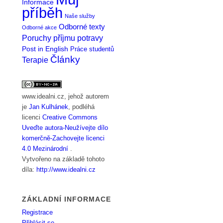
Informace
příběh
Naše služby
Odborné texty
Odborné akce
Poruchy příjmu potravy
Post in English
Práce studentů
Články
Terapie
www.idealni.cz
, jehož autorem
je
Jan Kulhánek
, podléhá
licenci
Creative Commons
Uveďte autora-Neužívejte dílo
komerčně-Zachovejte licenci
4.0 Mezinárodní
.
Vytvořeno na základě tohoto
díla:
http://www.idealni.cz
ZÁKLADNÍ INFORMACE
Registrace
Přihlásit se