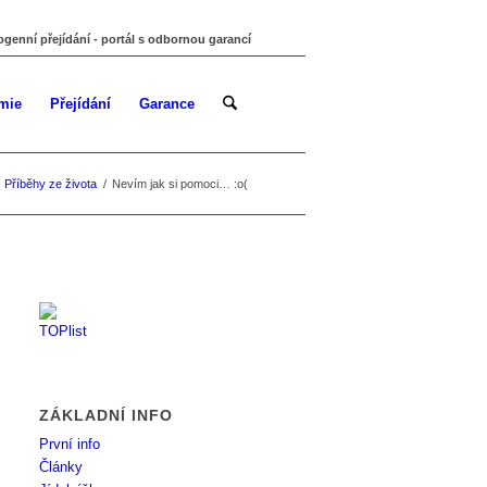
ogenní přejídání - portál s odbornou garancí
mie
Přejídání
Garance
Příběhy ze života
/
Nevím jak si pomoci… :o(
ZÁKLADNÍ INFO
První info
Články