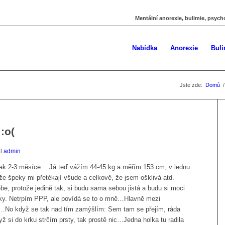
Mentální anorexie, bulimie, psych
Nabídka
Anorexie
Buli
Jste zde:
Domů
/
:o(
al
admin
tak 2-3 měsíce….Já teď vážím 44-45 kg a měřím 153 cm, v lednu
 že špeky mi přetékají všude a celkově, že jsem ošklivá atd.
ebe, protože jedině tak, si budu sama sebou jistá a budu si moci
čky. Netrpím PPP, ale povídá se to o mně…Hlavně mezi
No když se tak nad tím zamýšlím: Sem tam se přejím, ráda
yž si do krku strčím prsty, tak prostě nic…Jedna holka tu radila