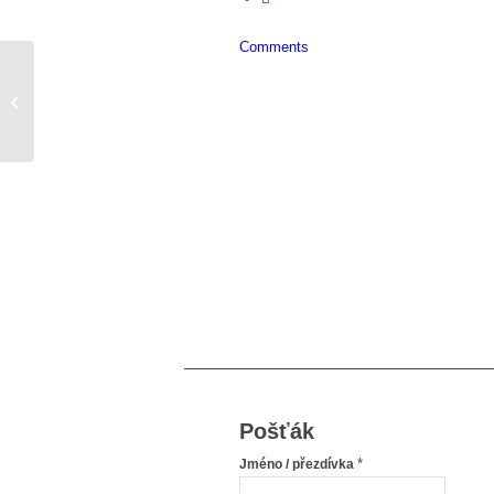
Comments
Existuje východ
Pošťák
*
Jméno / přezdívka