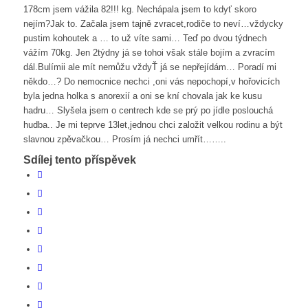
178cm jsem vážila 82!!! kg. Nechápala jsem to kdyť skoro
nejím?Jak to. Začala jsem tajně zvracet,rodiče to neví…vždycky
pustim kohoutek a … to už víte sami… Teď po dvou týdnech
vážím 70kg. Jen 2týdny já se tohoi však stále bojím a zvracím
dál.Bulímii ale mít nemůžu vždyŤ já se nepřejídám… Poradí mi
někdo…? Do nemocnice nechci ,oni vás nepochopí,v hořovicích
byla jedna holka s anorexií a oni se kní chovala jak ke kusu
hadru… Slyšela jsem o centrech kde se prý po jídle poslouchá
hudba.. Je mi teprve 13let,jednou chci založit velkou rodinu a být
slavnou zpěvačkou… Prosím já nechci umřít……..
Sdílej tento příspěvek