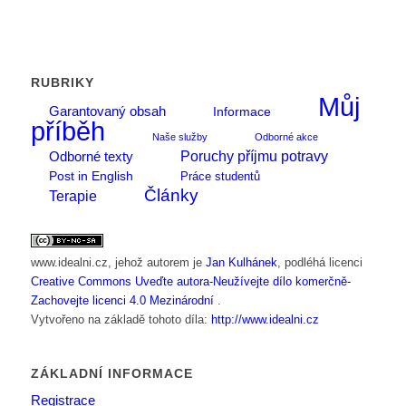
RUBRIKY
Můj
Garantovaný obsah
Informace
příběh
Naše služby
Odborné akce
Poruchy příjmu potravy
Odborné texty
Post in English
Práce studentů
Články
Terapie
www.idealni.cz
, jehož autorem je
Jan Kulhánek
, podléhá licenci
Creative Commons Uveďte autora-Neužívejte dílo komerčně-
Zachovejte licenci 4.0 Mezinárodní
.
Vytvořeno na základě tohoto díla:
http://www.idealni.cz
ZÁKLADNÍ INFORMACE
Registrace