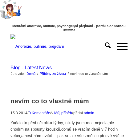
Mentální anorexie, bulimie, psychogenní přejídání - portál s odbornou
garancí
Blog - Latest News
Jste zde:
Domů
/
Příběhy ze života
/
nevím co to vlastně mám
nevím co to vlastně mám
/
/
/
15.3.2014
0 Komentáře
v
Můj příběh
přidal
admin
Začalo to před několika týdny, nikdy jsem moc nejedla,ale
chodím na spousty kroužků,domů se vracím deně v 7 hodin
večer,a nestíhám cvičit… pak se ale vše změnilo při své výšce