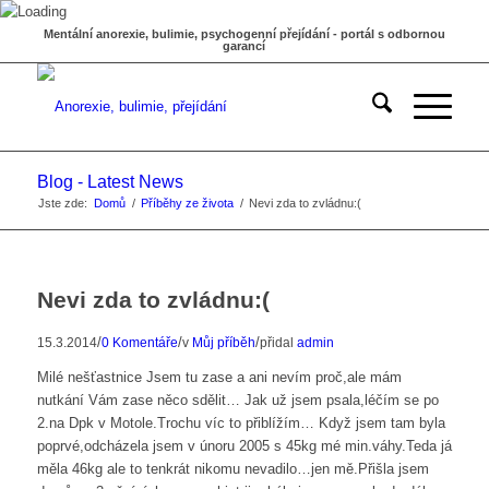
Mentální anorexie, bulimie, psychogenní přejídání - portál s odbornou
garancí
Blog - Latest News
Jste zde:
Domů
/
Příběhy ze života
/
Nevi zda to zvládnu:(
Nevi zda to zvládnu:(
/
/
/
15.3.2014
0 Komentáře
v
Můj příběh
přidal
admin
Milé nešťastnice Jsem tu zase a ani nevím proč,ale mám
nutkání Vám zase něco sdělit… Jak už jsem psala,léčím se po
2.na Dpk v Motole.Trochu víc to přiblížím… Když jsem tam byla
poprvé,odcházela jsem v únoru 2005 s 45kg mé min.váhy.Teda já
měla 46kg ale to tenkrát nikomu nevadilo…jen mě.Přišla jsem