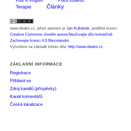
Post in English
Práce studentů
Články
Terapie
www.idealni.cz
, jehož autorem je
Jan Kulhánek
, podléhá licenci
Creative Commons Uveďte autora-Neužívejte dílo komerčně-
Zachovejte licenci 4.0 Mezinárodní
.
Vytvořeno na základě tohoto díla:
http://www.idealni.cz
ZÁKLADNÍ INFORMACE
Registrace
Přihlásit se
Zdroj kanálů (příspěvky)
Kanál komentářů
Česká lokalizace