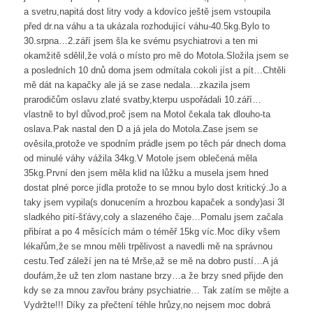
a svetru,napitá dost litry vody a kdovíco ještě jsem vstoupila
před dr.na váhu a ta ukázala rozhodující váhu-40.5kg.Bylo to
30.srpna…2.září jsem šla ke svému psychiatrovi a ten mi
okamžitě sdělil,že volá o místo pro mě do Motola.Složila jsem se
a posledních 10 dnů doma jsem odmítala cokoli jíst a pít…Chtěli
mě dát na kapačky ale já se zase nedala…zkazila jsem
prarodičům oslavu zlaté svatby,kterpu uspořádali 10.září…
vlastně to byl důvod,proč jsem na Motol čekala tak dlouho-ta
oslava.Pak nastal den D a já jela do Motola.Zase jsem se
ověsila,protože ve spodním prádle jsem po těch pár dnech doma
od minulé váhy vážila 34kg.V Motole jsem oblečená měla
35kg.První den jsem měla klid na lůžku a musela jsem hned
dostat plné porce jídla protože to se mnou bylo dost kritický.Jo a
taky jsem vypila(s donucením a hrozbou kapaček a sondy)asi 3l
sladkého pití-šťávy,coly a slazeného čaje…Pomalu jsem začala
přibírat a po 4 měsících mám o téměř 15kg víc.Moc díky všem
lékařům,že se mnou měli trpělivost a navedli mě na správnou
cestu.Teď záleží jen na té Mrše,až se mě na dobro pustí…A já
doufám,že už ten zlom nastane brzy…a že brzy sned přijde den
kdy se za mnou zavřou brány psychiatrie… Tak zatím se mějte a
Vydržte!!! Díky za přečtení téhle hrůzy,no nejsem moc dobrá