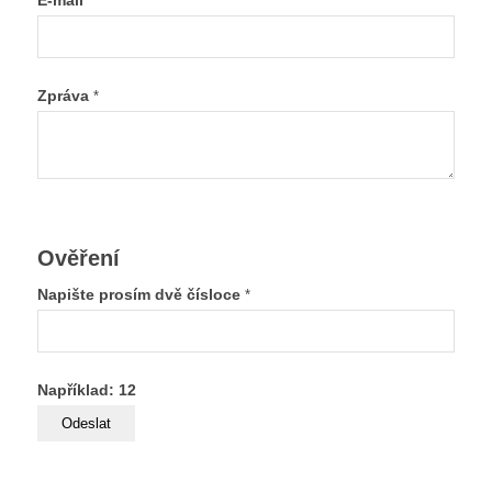
E-mail
*
Zpráva
*
Ověření
Napište prosím dvě čísloce
*
Například: 12