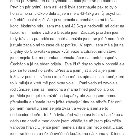
domů po 3měsících na psychiatrii a bála jsem se co bude dál…
Prvních pár týdnů jsem asi ještě byla šťastná,ale pak to bylo
horší a horší… Okolo dubna jsem měla 43-42kg a můj psychiatr
mě chtěl poslat zpět.Ale já se bránila a procházelo mi to.Na
konci školního roku jsem měla asi 42.5kg a nedovolili mi odjet na
tábor.To mi hodně vadilo a brečela jsem.Začátek prázdnin jsem
tedy trávila s prarodiči na chatě a snažila jsem se ještě normálně
jíst,ale začalo mi to zase dělat potíže…V srpnu jsem měla jet na
3 týdny do Chorvatska jenže kvůli váze a zdravotnímu stavu
jsem nejela.Tak mi mamkan sehnala tábor na koních aspoň v
Čechách a já na týden odjela…Dva či tři dny to bylo v pohodě ale
pak se to všechno zvrtlo…Přestala jsem jíst a pít a jen jsem
ležela v posteli…vůbec nic jiného mě nezajímalo…ani koně,které
tolik miluju a kteří mě pod okny volali…Pani vedouci zavolala
rodičům,že jsem asi nemocná a máma hned pochopila o co
jde.Měla jsem jet okamžitě na kapačky ale zase jsem mámu
přemluvila a zůstala jsem ještě zbývající dny na táboře.Pár dnů
po mém návratu jsem se jela zvážit a věděla jsem že to
nedopadne dobře…totiž já byla před váhou asi 5dní s babičkou a
dědou na chatě a moc dobře jsem věděla,že už jsem překročila
váhovou hranici…jenže jsem neměla sílu s tím něco dělat…atak
jsem se klepala a pěkně ověšená korálkama,páskama,v džínech