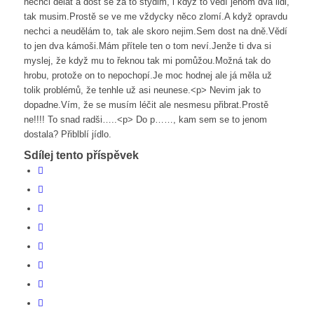
nechci dělat a dost se za to stydim, i když to vědí jenom dva lidi,
tak musim.Prostě se ve me vždycky něco zlomí.A když opravdu
nechci a neudělám to, tak ale skoro nejim.Sem dost na dně.Vědí
to jen dva kámoši.Mám přítele ten o tom neví.Jenže ti dva si
myslej, že když mu to řeknou tak mi pomůžou.Možná tak do
hrobu, protože on to nepochopí.Je moc hodnej ale já měla už
tolik problémů, že tenhle už asi neunese.<p> Nevim jak to
dopadne.Vím, že se musím léčit ale nesmesu přibrat.Prostě
ne!!!! To snad radši…..<p> Do p……, kam sem se to jenom
dostala? Přiblblí jídlo.
Sdílej tento příspěvek