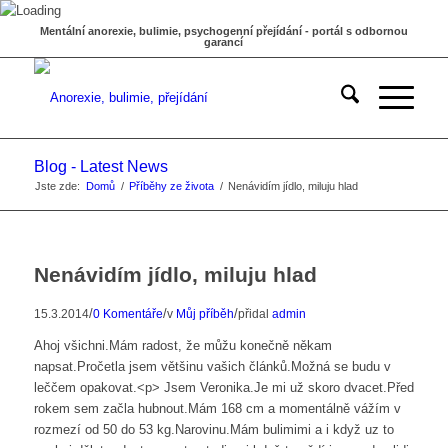
Mentální anorexie, bulimie, psychogenní přejídání - portál s odbornou
garancí
Blog - Latest News
Jste zde:
Domů
/
Příběhy ze života
/
Nenávidím jídlo, miluju hlad
Nenávidím jídlo, miluju hlad
/
/
/
15.3.2014
0 Komentáře
v
Můj příběh
přidal
admin
Ahoj všichni.Mám radost, že můžu konečně někam
napsat.Pročetla jsem většinu vašich článků.Možná se budu v
leččem opakovat.<p> Jsem Veronika.Je mi už skoro dvacet.Před
rokem sem začla hubnout.Mám 168 cm a momentálně vážím v
rozmezí od 50 do 53 kg.Narovinu.Mám bulimimi a i když uz to