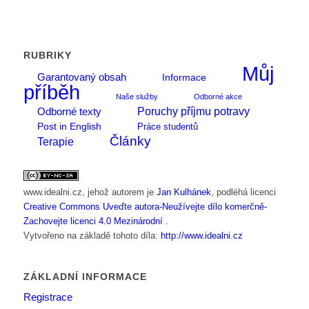
RUBRIKY
Můj
Garantovaný obsah
Informace
příběh
Naše služby
Odborné akce
Poruchy příjmu potravy
Odborné texty
Post in English
Práce studentů
Články
Terapie
www.idealni.cz
, jehož autorem je
Jan Kulhánek
, podléhá licenci
Creative Commons Uveďte autora-Neužívejte dílo komerčně-
Zachovejte licenci 4.0 Mezinárodní
.
Vytvořeno na základě tohoto díla:
http://www.idealni.cz
ZÁKLADNÍ INFORMACE
Registrace