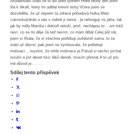
zkolabovalo.Stalo se to asi před týdnem.Hned druhý den jsem
šla k lékaři, který mi udělal krevní testy.Včera jsem se
dozvěděla, že už nejsem ta zdravá pohodová holka.Mám
cukrovku(nikdo u nás v rodině ji nemá…)a nefungují mi játra, tak
jak by měly.Mamka i doktoři netuší, proč, nechápou to….oni totiž
neví, co se mi děje.Já teď nevím, co mám dělat.Celej půl rok,
jsem si říkala, že si všechno potřebuji uvědomit sama..to se
stalo už dávno..pak jsem se vymlouvala, že potřebuji
motivaci….myslím, že tohle motivace je.Pokud si nechci píchat
inzulín a jíst deset tisíc léků denně, musím přestat.A to už pro
mě důvod je………
Sdílej tento příspěvek