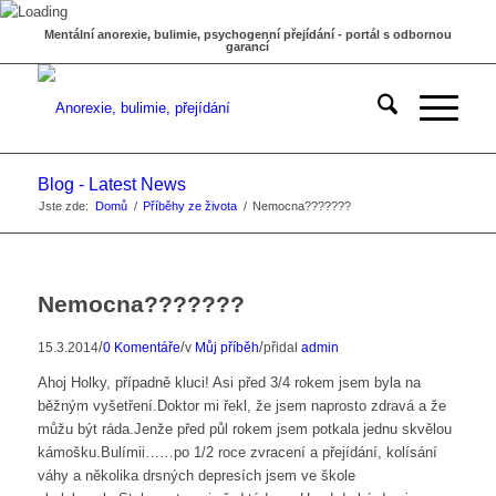
Mentální anorexie, bulimie, psychogenní přejídání - portál s odbornou
garancí
Blog - Latest News
Jste zde:
Domů
/
Příběhy ze života
/
Nemocna???????
Nemocna???????
/
/
/
15.3.2014
0 Komentáře
v
Můj příběh
přidal
admin
Ahoj Holky, případně kluci! Asi před 3/4 rokem jsem byla na
běžným vyšetření.Doktor mi řekl, že jsem naprosto zdravá a že
můžu být ráda.Jenže před půl rokem jsem potkala jednu skvělou
kámošku.Bulímii……po 1/2 roce zvracení a přejídání, kolísání
váhy a několika drsných depresích jsem ve škole