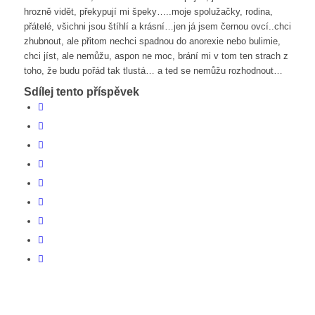
hrozně vidět, překypují mi špeky…..moje spolužačky, rodina,
přátelé, všichni jsou štíhlí a krásní…jen já jsem černou ovcí..chci
zhubnout, ale přitom nechci spadnou do anorexie nebo bulimie,
chci jíst, ale nemůžu, aspon ne moc, brání mi v tom ten strach z
toho, že budu pořád tak tlustá… a ted se nemůžu rozhodnout…
Sdílej tento příspěvek