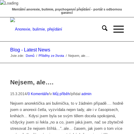
Mentální anorexie, bulimie, psychogenní přejídání - portál s odbornou
garancí
Blog - Latest News
Jste zde:
Domů
/
Příběhy ze života
/
Nejsem, ale….
Nejsem, ale….
/
/
/
15.3.2014
0 Komentáře
v
Můj příběh
přidal
admin
Nejsem anorektička ani bulimička, to v žádném případě…. hodně
jsem o anorexii četla, vyzvídala nejen tady, ale i v časopisech,
knihách… Kdysi jsem byla se svým tělem docela spokojená,
vždycky jsem si řekla „no a co, jsem jaká jsem, nač se zbytečně
stresovat že nejsem štíhlá…“..ale… časem, jak jsem o tom více