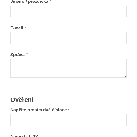
Jméno / přezdívka
*
E-mail
*
Zpráva
*
Ověření
Napište prosím dvě čísloce
*
Například: 12