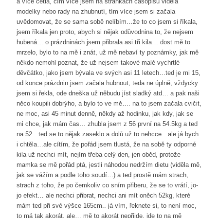
a více četla, čím více jsem na stránkách časopisu viděla
modelky nebo rady na zhubnutí, tím více jsem si začala
uvědomovat, že se sama sobě nelíbím…že to co jsem si říkala,
jsem říkala jen proto, abych si nějak odůvodnina to, že nejsem
hubená… o prázdninách jsem přibrala asi tři kila… dost mě to
mrzelo, bylo to na mě i znát, už mě nebaví ty poznámky, jak mě
někdo nemohl poznat, že už nejsem takové malé vychrtlé
děvčátko, jako jsem bývala ve svých asi 11 letech…ted je mi 15,
od konce prázdnin jsem začala hubnout, teda ne úplně, vždycky
jsem si řekla, ode dneška už něbudu jíst sladký atd… a pak naši
něco koupili dobrýho, a bylo to ve mě…. na to jsem začala cvičit,
ne moc, asi 45 minut denně, někdy až hodinku, jak kdy, jak se
mi chce, jak mám čas… zhubla jsem z 56 první na 54.5kg a ted
na 52…ted se to nějak zaseklo a dolů už to nehcce…ale já bych
i chtěla…ale cítím, že pořád jsem tlustá, že na sobě ty odporné
kila už nechci mít, nejím třeba celý den, jen oběd, protože
mamka se mě pořád ptá, jestli náhodou nedržím dietu (viděla mě,
jak se vážím a podle toho soudí…) a ted prostě mám strach,
strach z toho, že po čemkoliv co sním přiberu, že se to vrátí, jo-
jo efekt… ale nechci přibrat, nechci ani mít oněch 52kg, které
mám ted při své výšce 165cm.. já vím, řeknete si, to není moc,
to má tak akorát, ale… mě to akorát nepřijde, jde to na mě