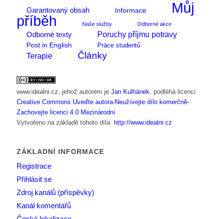
Můj
Garantovaný obsah
Informace
příběh
Naše služby
Odborné akce
Poruchy příjmu potravy
Odborné texty
Post in English
Práce studentů
Články
Terapie
www.idealni.cz
, jehož autorem je
Jan Kulhánek
, podléhá licenci
Creative Commons Uveďte autora-Neužívejte dílo komerčně-
Zachovejte licenci 4.0 Mezinárodní
.
Vytvořeno na základě tohoto díla:
http://www.idealni.cz
ZÁKLADNÍ INFORMACE
Registrace
Přihlásit se
Zdroj kanálů (příspěvky)
Kanál komentářů
Česká lokalizace