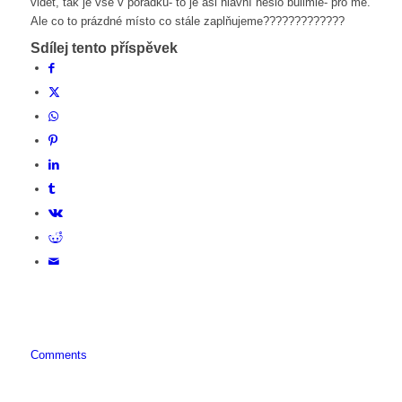
vidět, tak je vše v pořádku- to je asi hlavní heslo bulimie- pro mě.
Ale co to prázdné místo co stále zaplňujeme?????????????
Sdílej tento příspěvek
Comments