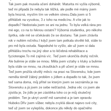
Tak jsem pak musela učení dohánět. Maturita mi vyšla výborně,
teď mi připadá že nebyla tak těžká, ale podle mé mámy jsem
byla hrozná, myslím tím ve velkém stresu.Dala jsem si 5
přihlášek na vysokou, 3 z toho na medicínu. A víte jak to
dopadlo? Nedostala jsem se ani na jednu. To byla velká rána pro
mé ego, co na to řeknou ostatní? Výborná studentka, pro někoho
šprtka, ode mě se očekávalo že se dostanu. Tak jsem ztrávila
rok v nultém ročníku.I když jsem tam potkala skvělé lidi, stále to
pro mě byla ostuda. Napodruhé to vyšlo, ale už jsem si dala
přihlášku trochu na jiný obor a to léčebná rehabilitace a
fyzioterapie.To mě zajímá víc. Teď jsem ukončila druhý ročník.
Ale bulimie je stále se mnou. Měla jsem vztahy s kluky a bulimie
byla stále se mnou, na zkouškách a při učení je stále se mnou.
Teď jsem prožila skvělý měsíc na praxi na Slovensku, kde jsem
neměla téměř žábný problém s jídlem a dopadlo to tak, že jsem
teď sama doma, můj přítel se kterým jsem se seznámila je na
Slovensku a já jsem ze sebe nešťastná. Jedna věc co jsem ale
zjistila je, že jídlo je jen zástěrka toho co je můj skutečný
problém. Ten je ukryt uvnitř mě samotné a je tam opravdu
hluboko.Dřív jsem vůbec nebyla zvyklá dávat najevo své city,
teď už jsem se vylepšila, dokonce jdu někdy do opačného