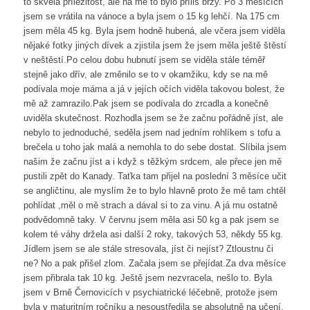
to skvělá příležitost, ale na mě to bylo příliš brzy. Po 3 měsících
jsem se vrátila na vánoce a byla jsem o 15 kg lehčí. Na 175 cm
jsem měla 45 kg. Byla jsem hodně hubená, ale včera jsem viděla
nějaké fotky jiných dívek a zjistila jsem že jsem měla ještě štěstí
v neštěstí.Po celou dobu hubnutí jsem se viděla stále téměř
stejně jako dřív, ale změnilo se to v okamžiku, kdy se na mě
podívala moje máma a já v jejích očích viděla takovou bolest, že
mě až zamrazilo.Pak jsem se podívala do zrcadla a konečně
uviděla skutečnost. Rozhodla jsem se že začnu pořádně jíst, ale
nebylo to jednoduché, seděla jsem nad jedním rohlíkem s tofu a
brečela u toho jak malá a nemohla to do sebe dostat. Slíbila jsem
našim že začnu jíst a i když s těžkým srdcem, ale přece jen mě
pustili zpět do Kanady. Taťka tam přijel na poslední 3 měsíce učit
se angličtinu, ale myslím že to bylo hlavně proto že mě tam chtěl
pohlídat ,měl o mě strach a dával si to za vinu. A já mu ostatně
podvědomně taky. V červnu jsem měla asi 50 kg a pak jsem se
kolem té váhy držela asi další 2 roky, takových 53, někdy 55 kg.
Jídlem jsem se ale stále stresovala, jíst či nejíst? Ztloustnu či
ne? No a pak přišel zlom. Začala jsem se přejídat.Za dva měsíce
jsem přibrala tak 10 kg. Ještě jsem nezvracela, nešlo to. Byla
jsem v Brně Černovicích v psychiatrické léčebně, protože jsem
byla v maturitním ročníku a nesoustředila se absolutně na učení.