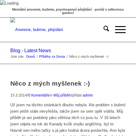
Mentální anorexie, bulimie, psychogenní přejídání - portál s odbornou
garancí
Blog - Latest News
Jste zde:
Domů
/
Příběhy ze života
/
Něco z mých myšlenek :-)
Něco z mých myšlenek :-)
/
/
/
15.3.2014
0 Komentáře
v
Můj příběh
přidal
admin
Už jsem na těchto stránkách dlouho nebyla. Ale problém s bulimií
jsem ještě stále nevyřešila, takže jsem se sem opět vrátila. Můj
příběh je asi podobný jako většina těch co jsou tu. V 16 letech
jsem odjela na rok do Kanady kvůli studiu angličtiny, byl to
hlavně sen mého taťky a já jako hodná dcera poslechla. Ano byla