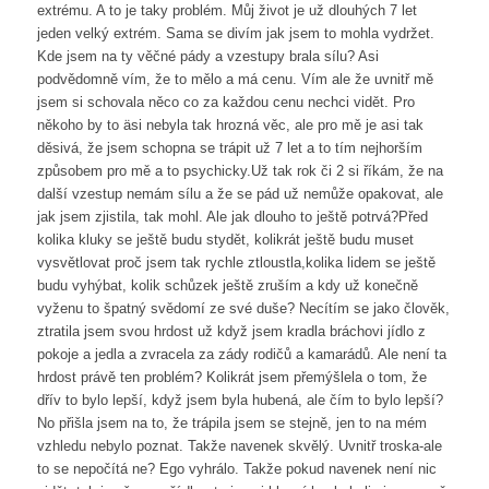
extrému. A to je taky problém. Můj život je už dlouhých 7 let
jeden velký extrém. Sama se divím jak jsem to mohla vydržet.
Kde jsem na ty věčné pády a vzestupy brala sílu? Asi
podvědomně vím, že to mělo a má cenu. Vím ale že uvnitř mě
jsem si schovala něco co za každou cenu nechci vidět. Pro
někoho by to äsi nebyla tak hrozná věc, ale pro mě je asi tak
děsivá, že jsem schopna se trápit už 7 let a to tím nejhorším
způsobem pro mě a to psychicky.Už tak rok či 2 si říkám, že na
další vzestup nemám sílu a že se pád už nemůže opakovat, ale
jak jsem zjistila, tak mohl. Ale jak dlouho to ještě potrvá?Před
kolika kluky se ještě budu stydět, kolikrát ještě budu muset
vysvětlovat proč jsem tak rychle ztloustla,kolika lidem se ještě
budu vyhýbat, kolik schůzek ještě zruším a kdy už konečně
vyženu to špatný svědomí ze své duše? Necítím se jako člověk,
ztratila jsem svou hrdost už když jsem kradla bráchovi jídlo z
pokoje a jedla a zvracela za zády rodičů a kamarádů. Ale není ta
hrdost právě ten problém? Kolikrát jsem přemýšlela o tom, že
dřív to bylo lepší, když jsem byla hubená, ale čím to bylo lepší?
No přišla jsem na to, že trápila jsem se stejně, jen to na mém
vzhledu nebylo poznat. Takže navenek skvělý. Uvnitř troska-ale
to se nepočítá ne? Ego vyhrálo. Takže pokud navenek není nic