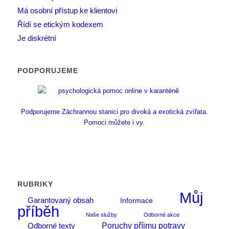
Má osobní přístup ke klientovi
Řídí se etickým kodexem
Je diskrétní
PODPORUJEME
Podporujeme Záchrannou stanici pro divoká a exotická zvířata.
Pomoci můžete i vy.
RUBRIKY
Můj
Garantovaný obsah
Informace
příběh
Naše služby
Odborné akce
Poruchy příjmu potravy
Odborné texty