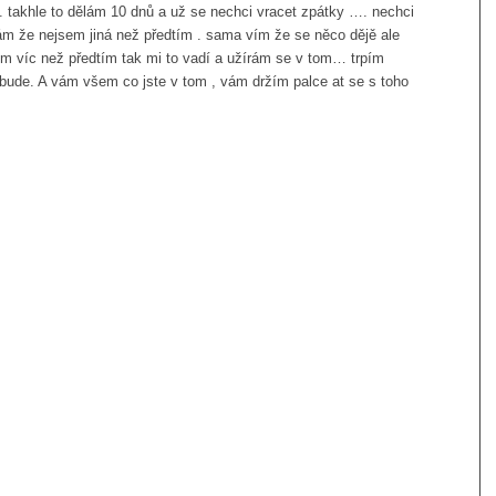
. takhle to dělám 10 dnů a už se nechci vracet zpátky …. nechci
ám že nejsem jiná než předtím . sama vím že se něco dějě ale
jím víc než předtím tak mi to vadí a užírám se v tom… trpím
bude. A vám všem co jste v tom , vám držím palce at se s toho