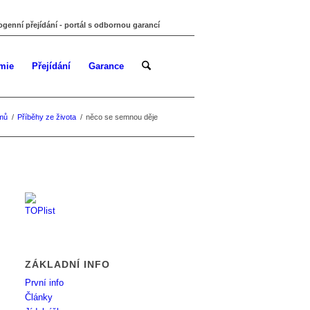
ogenní přejídání - portál s odbornou garancí
mie
Přejídání
Garance
mů
/
Příběhy ze života
/
něco se semnou děje
ZÁKLADNÍ INFO
První info
Články