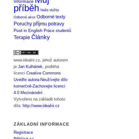
Informace
příběh
Naše služby
Odborné texty
Odborné akce
Poruchy příjmu potravy
Post in English
Práce studentů
Články
Terapie
www.idealni.cz
, jehož autorem
je
Jan Kulhánek
, podléhá
licenci
Creative Commons
Uveďte autora-Neužívejte dílo
komerčně-Zachovejte licenci
4.0 Mezinárodní
.
Vytvořeno na základě tohoto
díla:
http://www.idealni.cz
ZÁKLADNÍ INFORMACE
Registrace
Přihlásit se