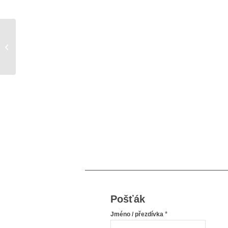
Anorexie
Pošťák
*
Jméno / přezdívka