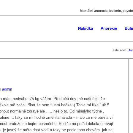
Mentální anorexie, bulimie, psych
Nabídka
Anorexie
Buli
Jste zde:
Do
al
admin
 a mám nedváhu -75 kg vážím. Před pěti dny mě naši řekli že
ole mě začali říkat že sem tlustá bečka:-( Tohle mi říkají už 5
nout normálně zdravě ale ….. nešlo to. Od minulýho týdne ,
kalorie….Taky se mi hodně změnila nálada – málo co mě baví a ví
ejnost protože se bojím posměchu. Rodiče mi pořád dokola omívají
ka. je jasný že měto dost vadí a taky se podle toho chovám..jak se