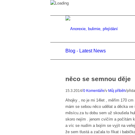
Blog - Latest News
něco se semnou děje
/
/
/
15.3.2014
0 Komentáře
v
Můj příběh
přid
Ahojky , no je mi 14let , měřím 170 cm
mám se sebou něco udělat a děcka ve šk
měsícu.za tu dobu sem už skoušela hub
skoro nejím . jenom cvičím a počítám 
a víc se nudím a bojím se vyjít na veř
že sem tlustá a začala to říkat i babič