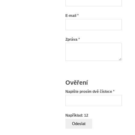
*
E-mail
*
Zpráva
Ověření
*
Napište prosím dvě čísloce
Například: 12