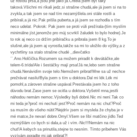
už rostou prsa,a jsou jiné jako já.Chtela jsem být taky
taková.Všichni mi ríkali jedz,si strašne chudá,ale já jsem si na to
zvykla,a tak jsem se nad tím nezamýšlela.oni stále rostli a
pribírali,a já nic.Pak prišla puberta,a já jsem se rozhodla s tím
neco udelat. Pokrok: Pak jsem se proti vúli prežírala-(tím myslím
minimálne jíst,jenomže pro múj scvrklí žaludek to bylo hodne).Je
to rok aj neco co držím pribíračku a pribrala jsem 8 kg.To je
slušné,ale já jsem aj vyrostla,takže sa mi to uložilo do výšky,a z
vychrtliny sa stalo strašne chudé ,,dievčatko
´´.Ano.Holčička.Rozumem sa možem priradit k devátáčke,ale
telem-6.trída!Ale i šestáčky mají prsa!Já ne,lebo sem strašne
chudá.Nenávidím svoje telo.Nemožem pribrat!Mne sa už nechce
prežrávat nasilu!Byla jsem s tím u doktora.Dal mi lék.Lék mi
pomohl,a zároven strašne uspával.Prestávala jsem ho z toho
dúvodu brat.Zase jsem se ocitla u doktora.Vyšetril mna,jestli
náhodou nemám nemoc.Výsledky byli dobré.Nic mi není.Tak co
mi teda je?proč mi nechutí jest?Proč nemám na nic chuť?Proč
sa musím do všeho nútit?Nejdrív jsem si myslela že chyba je v
mé matce,že nevarí dobre.Omyl.Všem se líbí matčino jídlo.Ted
rozmýšlám co bych si dala,a už i vím.-Nic!!!Nemám na nic
chuť!A kebych sa prinutila,stejne to nesním. Tímto príbehem Vás
vyzívám,poradte mi,jak pribrat?!