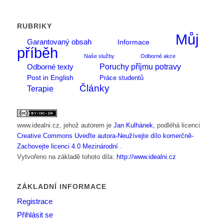
RUBRIKY
Můj
Garantovaný obsah
Informace
příběh
Naše služby
Odborné akce
Poruchy příjmu potravy
Odborné texty
Post in English
Práce studentů
Články
Terapie
www.idealni.cz
, jehož autorem je
Jan Kulhánek
, podléhá licenci
Creative Commons Uveďte autora-Neužívejte dílo komerčně-
Zachovejte licenci 4.0 Mezinárodní
.
Vytvořeno na základě tohoto díla:
http://www.idealni.cz
ZÁKLADNÍ INFORMACE
Registrace
Přihlásit se