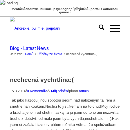
Mentální anorexie, bulimie, psychogenní přejídání - portál s odbornou
garancí
Blog - Latest News
Jste zde:
Domů
/
Příběhy ze života
/
nechcená vychrtlina:(
nechcená vychrtlina:(
/
/
/
15.3.2014
0 Komentáře
v
Můj příběh
přidal
admin
Tak jako každou jinou sobotou sedím nad naloženým talírem a
smutne nan koukám.Nechci to jíst.Nemám na to chuť!Moji rodiče
a brácha jenom od chuti mlaskají,a já jsem do toho ani nezavrtla.
trochu z detství: od mala jsem byla vychrtlá,nechutnalo mi:(.Pak
jsem si začala hlavne v pátém ročníku všímat,že spolužačkám