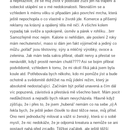
a nepřitažlivě, že se můj život v podstatě zúžil jen na trápení a
sobecké utápění se v mé nedokonalosti. Nesnáším se a
vzhledem k mému věku si připadám jako povrchní mrcha, která
ještě nepochopila o co vlastně v životě jde. Komerce a příšerný
reklamy na krásný a opálený těla mě ničí. A všichni kolem
vypadaj tak svěže a spokojeně, úsměv a párek v rohlíku…brrr
Samozřejmě moc nejim. Kalorie si nehlídám, ale poslení 2 roky
mám nechutenství, maso si dám jen fakt výjimečně a jediný co
můžu „pořád“ jsou těstoviny, sýry a mléčný výrobky, ovoce a
zelenina. Jak mám teda sakra přibrat, obalit nervy a přestat se
nenávidět, když prostě nemám chutě???? Asi se bojim přibrat
podvědomě, vzhledem k tomu, že mi okolí říká jaká jsem byla
koule atd. Potřebovala bych někoho, kdo mi pomůže jíst a bude
ochotně a svědomitě dohlížet na můj jídelní režim, který je
absolutně nedostačující. Začínám být pořád unavená a čím dál
víc popuzená, závistivá a přestává mě všechno bavit. Mám pocit
nedůležitosti a nejradši bych nikam nevycházela. Hlavně když
zjišťuju, že i přes to, že jsem „hubená“ nemám co na sebe „o) A
řekla bych, že ještě jeden člověk to dost těžce nese, můj přítel.
Ono není jednoduchý milovat a vážit si ženský, která si o sobě
myslí, že nic nedokáže, že je odporná kreatura a nemůže se ani
postavit nahá před zrcadlo. Těžkej začátek, ale ještě těžší