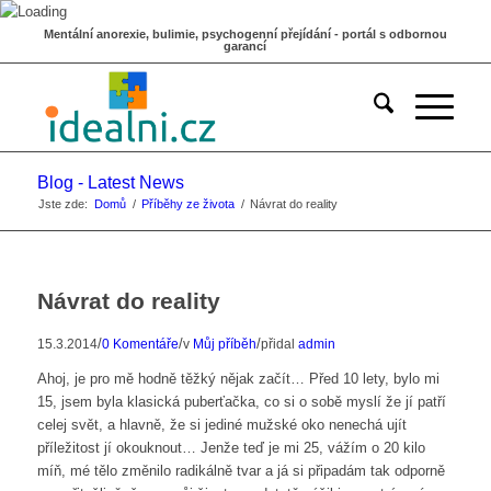
Mentální anorexie, bulimie, psychogenní přejídání - portál s odbornou
garancí
Blog - Latest News
Jste zde:
Domů
/
Příběhy ze života
/
Návrat do reality
Návrat do reality
/
/
/
15.3.2014
0 Komentáře
v
Můj příběh
přidal
admin
Ahoj, je pro mě hodně těžký nějak začít… Před 10 lety, bylo mi
15, jsem byla klasická puberťačka, co si o sobě myslí že jí patří
celej svět, a hlavně, že si jediné mužské oko nenechá ujít
příležitost jí okouknout… Jenže teď je mi 25, vážím o 20 kilo
míň, mé tělo změnilo radikálně tvar a já si připadám tak odporně