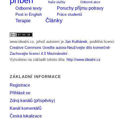
příběh
Naše služby
Odborné akce
Poruchy příjmu potravy
Odborné texty
Post in English
Práce studentů
Články
Terapie
www.idealni.cz
, jehož autorem je
Jan Kulhánek
, podléhá licenci
Creative Commons Uveďte autora-Neužívejte dílo komerčně-
Zachovejte licenci 4.0 Mezinárodní
.
Vytvořeno na základě tohoto díla:
http://www.idealni.cz
ZÁKLADNÍ INFORMACE
Registrace
Přihlásit se
Zdroj kanálů (příspěvky)
Kanál komentářů
Česká lokalizace