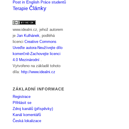
Post in English
Práce studentů
Články
Terapie
www.idealni.cz
, jehož autorem
je
Jan Kulhánek
, podléhá
licenci
Creative Commons
Uveďte autora-Neužívejte dílo
komerčně-Zachovejte licenci
4.0 Mezinárodní
.
Vytvořeno na základě tohoto
díla:
http://www.idealni.cz
ZÁKLADNÍ INFORMACE
Registrace
Přihlásit se
Zdroj kanálů (příspěvky)
Kanál komentářů
Česká lokalizace