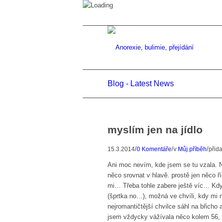
Blog - Latest News
myslím jen na jídlo
/
/
/
15.3.2014
0 Komentáře
v
Můj příběh
přid
Ani moc nevím, kde jsem se tu vzala. Ne
něco srovnat v hlavě. prostě jen něco 
mi… Třeba tohle zabere ještě víc… Kd
(šprtka no…), možná ve chvíli, kdy mi n
nejromantičtější chvilce sáhl na břicho
jsem vždycky vážívala něco kolem 56, 