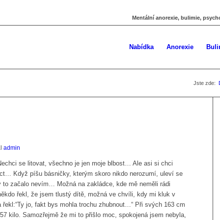
Mentální anorexie, bulimie, psych
Nabídka
Anorexie
Buli
Jste zde:
al
admin
chci se litovat, všechno je jen moje blbost… Ale asi si chci
říct… Když píšu básničky, kterým skoro nikdo nerozumí, uleví se
y to začalo nevím… Možná na zakládce, kde mě neměli rádi
ěkdo řekl, že jsem tlustý dítě, možná ve chvíli, kdy mi kluk v
 a řekl:“Ty jo, fakt bys mohla trochu zhubnout…“ Při svých 163 cm
57 kilo. Samozřejmě že mi to přišlo moc, spokojená jsem nebyla,