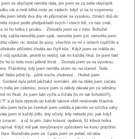
Jen jsem se obyčejně neměla ráda, jen jsem se za sebe obyčejně
vilku rok a mně běhá mráz po zádech, když si na to vzpomenu
Měla jsem tehdy dva dny do přijímaček na vysokou, čtrnáct dnů do
la strávit podle předpokladů svých i všech lidí, co nás znali,
a mi ho holka z prváku… Zhroutila jsem se z toho. Bohužel
em kdy zažila-nemohla jsem spát, nemohla jsem jíst, nemohla jsem
ohla vůbec nic dostat do pusy, všechno se mi v ústech vzpříčilo a
éhokoliv přičinění zhubla asi čtyři kila.. Když jsem se vrátila do
l můj spolužák, prostě to nešlo), tak mi každej říkal, že jsem fakt
že ho to teda musí pěkně štvát… Dostala jsem se na vysokou,
niny. Prázdniny, kdy jsem neměla skoro nic na starost. Teda…
rat! Nebo ještě líp.. ještě trochu zhubnout… Hodně jsem
. Snídaně byla ještě jakžtakž normální, ale na oběd jsem začala
jsem měla jen zeleninu, ovoce jsem si někdy dávala jen za odměnu
i říkali, že jsem fakt vyžle a žížala (to mi tak lichotilo!!!),
c?!“ a já byla opravdu po každé takové větě neskonale šťastná.
a váhu jsem lezla po čemkoli jsem snědla a jakmile se ručička váhy
vala jsem si každý jídlo, dny očisty, kdy nebudu jíst, pak když
 zvracet… a už to jelo. Jako krásná, opálená, 51 kilová holka
 zajímal. Když mě pak nevybíravým způsobem ke konci prázdnin
í fáze. Rozežrala jsem se. Cpala jsem se pořád, od rána