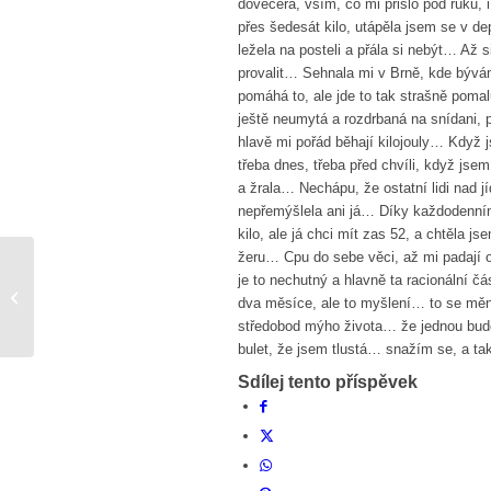
dovečera, vším, co mi přišlo pod ruku, i
přes šedesát kilo, utápěla jsem se v de
ležela na posteli a přála si nebýt… Až 
provalit… Sehnala mi v Brně, kde bývám
pomáhá to, ale jde to tak strašně poma
ještě neumytá a rozdrbaná na snídani,
hlavě mi pořád běhají kilojouly… Když j
třeba dnes, třeba před chvíli, když jse
a žrala… Nechápu, že ostatní lidi nad 
nepřemýšlela ani já… Díky každodenní
kilo, ale já chci mít zas 52, a chtěla js
žeru… Cpu do sebe věci, až mi padají o
je to nechutný a hlavně ta racionální č
Zvrhlá krása
dva měsíce, ale to myšlení… to se měn
středobod mýho života… že jednou bud
bulet, že jsem tlustá… snažím se, a ta
Sdílej tento příspěvek