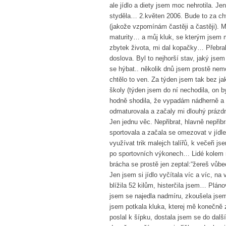
ale jídlo a diety jsem moc nehrotila. 
styděla… 2.květen 2006. Bude to za ch
(jakože vzpomínám častěji a častěji). 
maturity… a můj kluk, se kterým jsem mě
zbytek života, mi dal kopačky… Přebral
doslova. Byl to nejhorší stav, jaký js
se hýbat.. několik dnů jsem prostě nem
chtělo to ven. Za týden jsem tak bez jak
školy (týden jsem do ní nechodila, on by
hodně shodila, že vypadám nádherně a 
odmaturovala a začaly mi dlouhý prázd
Jen jednu věc. Nepřibrat, hlavně nepřib
sportovala a začala se omezovat v jídle
využívat trik malejch talířů, k večeři 
po sportovních výkonech… Lidé kolem mě m
brácha se prostě jen zeptal:“žereš vůbe
Jen jsem si jídlo vyčítala víc a víc, n
blížila 52 kilům, histerčila jsem… Pláno
jsem se najedla nadmíru, zkoušela jsem
jsem potkala kluka, kterej mě konečně
poslal k šípku, dostala jsem se do dalš