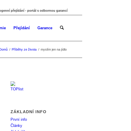
ogenní přejídání - portál s odbornou garancí
mie
Přejídání
Garance
Domů
/
Příběhy ze života
/
myslím jen na jídlo
ZÁKLADNÍ INFO
První info
Články