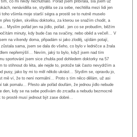
 tím, co mi nikdy nechutnalo. Pořád jsem přibírala, šla jsem už
pkách, nenáviděla se, styděla se za sebe, nechtěla mezi lidi jen
si toho všimla moje starší ségra a prostě se to nutně muselo
 přes týden, skvělou doktorku, za kterou se snažím chodit, a
lu… Myslím pořád jen na jídlo, pořád.. jen co se probudím, běžím
 počítám minuty, kdy bude čas na svačiny, nebo oběd a večeři… V
sem na víkendy doma, připadám si jako zloděj, ujídám potají,
m zůstala sama, jsem se dala do všeho, co bylo v ledničce a žrala
jídlem nepřemýšlí… Nevím, jaký to bylo, když jsem nad tím
mu sportování jsem sice zhubla pod dohledem doktorky na 57
em to stihnout do léta, ale nejde to, protože tak často nevydržím a
d pusy, jako by mi to měl někdo ukrást… Stydím se, opravdu jo,
ást mě ví, že to není normální… Proto s tím něco dělám, už asi
í tak pomalu… Přesto ale pořád doufám, že jednou jídlo nebude
e den, kdy se na sebe podívám do zrcadla a nebudu bezmocně
k to prostě musí jednout být zase dobré…