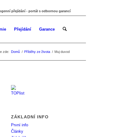
ogenní přejídání - portál s odbornou garancí
mie
Přejídání
Garance
e zde:
Domů
/
Příběhy ze života
/
Muj duvod
ZÁKLADNÍ INFO
První info
Články