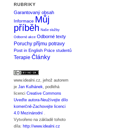
RUBRIKY
Garantovaný obsah
Můj
Informace
příběh
Naše služby
Odborné texty
Odborné akce
Poruchy příjmu potravy
Post in English
Práce studentů
Články
Terapie
www.idealni.cz
, jehož autorem
je
Jan Kulhánek
, podléhá
licenci
Creative Commons
Uveďte autora-Neužívejte dílo
komerčně-Zachovejte licenci
4.0 Mezinárodní
.
Vytvořeno na základě tohoto
díla:
http://www.idealni.cz