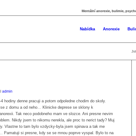
Mentální anorexie, bulimie, psych
Nabídka
Anorexie
Buli
Jst
al
admin
-4 hodiny denne pracuji a potom odpoledne chodim do skoly.
 se z domu a od neho… Klinicke deprese se sklony k
anorexii. Tak neco podobneho mam ve slozce. Ani presne nevim
oblem. Nikdy jsem to nikomu nerekla, ale proc to nerict tady? Muj
y. Vlastne to tam bylo vzdycky-byla jsem spinava a tak me
 Pamatuji si presne, kdy se se mnou poprve vyspal. Bylo to na