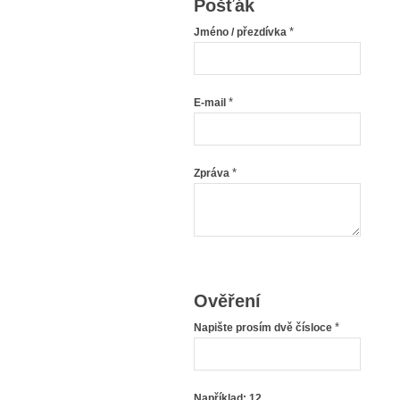
Pošťák
*
Jméno / přezdívka
*
E-mail
*
Zpráva
Ověření
*
Napište prosím dvě čísloce
Například: 12