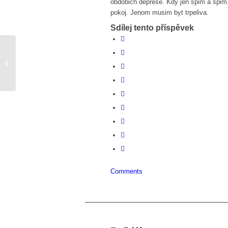
obdobich deprese. Kdy jen spim a spim
pokoj. Jenom musim byt trpeliva.
Sdílej tento příspěvek
!!!! láska léčííí !!!!!
Comments