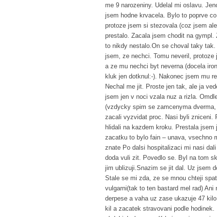
me 9 narozeniny. Udelal mi oslavu. Jeno
jsem hodne krvacela. Bylo to poprve co
protoze jsem si stezovala (coz jsem ale
prestalo. Zacala jsem chodit na gympl. 
to nikdy nestalo.On se choval taky tak.
jsem, ze nechci. Tomu neveril, protoze
a ze mu nechci byt neverna (docela ir
kluk jen dotknul:-). Nakonec jsem mu r
Nechal me jit. Proste jen tak, ale ja ve
jsem jen v noci vzala nuz a rizla. Omdl
(vzdycky spim se zamcenyma dverma, co 
zacali vyzvidat proc. Nasi byli zniceni
hlidali na kazdem kroku. Prestala jsem 
zacatku to bylo fain – unava, vsechno 
znate Po dalsi hospitalizaci mi nasi dal
doda vuli zit. Povedlo se. Byl na tom s
jim ublizuji.Snazim se jit dal. Uz jsem
Stale se mi zda, ze se mnou chteji spa
vulgarni(tak to ten bastard mel rad) Ani
derpese a vaha uz zase ukazuje 47 kil
kil a zacatek stravovani podle hodinek