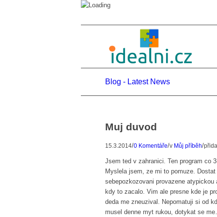
Blog - Latest News
Muj duvod
/
/
/
15.3.2014
0 Komentáře
v
Můj příběh
přid
Jsem ted v zahranici. Ten program co 3
Myslela jsem, ze mi to pomuze. Dostat
sebepozkozovani provazene atypickou 
kdy to zacalo. Vim ale presne kde je pr
deda me zneuzival. Nepomatuji si od kd
musel denne myt rukou, dotykat se me…