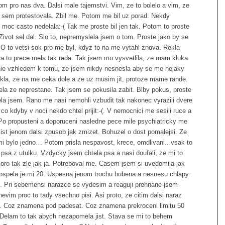
m pro nas dva. Dalsi male tajemstvi. Vim, ze to bolelo a vim, ze
 sem protestovala. Zbil me. Potom me bil uz porad. Nekdy
 moc casto nedelala:-( Tak me proste bil jen tak. Potom to proste
Zivot sel dal. Slo to, nepremyslela jsem o tom. Proste jako by se
 O to vetsi sok pro me byl, kdyz to na me vytahl znova. Rekla
 ja to prece mela tak rada. Tak jsem mu vysvetlila, ze mam kluka
onie vzhledem k tomu, ze jsem nikdy nesnesla aby se me nejaky
ekla, ze na me ceka dole a ze uz musim jit, protoze mame rande.
dela ze neprestane. Tak jsem se pokusila zabit. Blby pokus, proste
ela jsem. Rano me nasi nemohli vzbudit tak nakonec vyrazili dvere
kdyby v noci nekdo chtel prijit:-(. V nemocnici me sesili ruce a
. Po propusteni a doporuceni nasledne pece mile psychiatricky me
jist jenom dalsi zpusob jak zmizet. Bohuzel o dost pomalejsi. Ze
mi bylo jedno… Potom prisla nespavost, krece, omdlivani.. vsak to
i psa z utulku. Vzdycky jsem chtela psa a nasi doufali, ze mi to
koro tak zle jak ja. Potreboval me. Casem jsem si uvedomila jak
 dospela je mi 20. Uspesna jenom trochu hubena a nesnesu chlapy.
t. Pri sebemensi narazce se vydesim a reaguji prehnane-jsem
 nevim proc to tady vsechno pisi. Asi proto, ze citim dalsi naraz
o. Coz znamena pod padesat. Coz znamena prekroceni limitu 50
. Delam to tak abych nezapomela jist. Stava se mi to behem