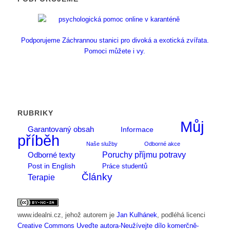
Podporujeme Záchrannou stanici pro divoká a exotická zvířata.
Pomoci můžete i vy.
RUBRIKY
Můj
Garantovaný obsah
Informace
příběh
Naše služby
Odborné akce
Poruchy příjmu potravy
Odborné texty
Post in English
Práce studentů
Články
Terapie
www.idealni.cz
, jehož autorem je
Jan Kulhánek
, podléhá licenci
Creative Commons Uveďte autora-Neužívejte dílo komerčně-