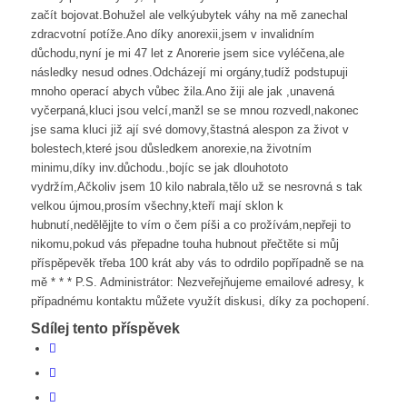
začít bojovat.Bohužel ale velkýubytek váhy na mě zanechal
zdracvotní potíže.Ano díky anorexii,jsem v invalidním
důchodu,nyní je mi 47 let z Anorerie jsem sice vyléčena,ale
následky nesud odnes.Odcházejí mi orgány,tudíž podstupuji
mnoho operací abych vůbec žila.Ano žiji ale jak ,unavená
vyčerpaná,kluci jsou velcí,manžl se se mnou rozvedl,nakonec
jse sama kluci již ají své domovy,štastná alespon za život v
bolestech,které jsou důsledkem anorexie,na životním
minimu,díky inv.důchodu.,bojíc se jak dlouhototo
vydržím,Ačkoliv jsem 10 kilo nabrala,tělo už se nesrovná s tak
velkou újmou,prosím všechny,kteří mají sklon k
hubnutí,nedělějjte to vím o čem píši a co prožívám,nepřeji to
nikomu,pokud vás přepadne touha hubnout přečtěte si můj
příspěpevěk třeba 100 krát aby vás to odrdilo popřípadně se na
mě * * * P.S. Administrátor: Nezveřejňujeme emailové adresy, k
případnému kontaktu můžete využít diskusi, díky za pochopení.
Sdílej tento příspěvek