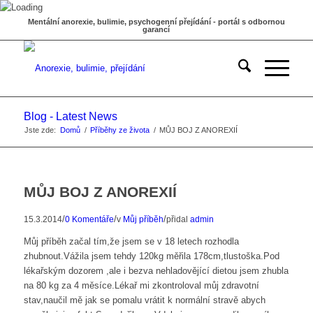
Mentální anorexie, bulimie, psychogenní přejídání - portál s odbornou
garancí
Blog - Latest News
Jste zde:
Domů
/
Příběhy ze života
/
MŮJ BOJ Z ANOREXIÍ
MŮJ BOJ Z ANOREXIÍ
/
/
/
15.3.2014
0 Komentáře
v
Můj příběh
přidal
admin
Můj příběh začal tím,že jsem se v 18 letech rozhodla
zhubnout.Vážila jsem tehdy 120kg měřila 178cm,tlustoška.Pod
lékařským dozorem ,ale i bezva nehladovějící dietou jsem zhubla
na 80 kg za 4 měsíce.Lékař mi zkontroloval můj zdravotní
stav,naučil mě jak se pomalu vrátit k normální stravě abych