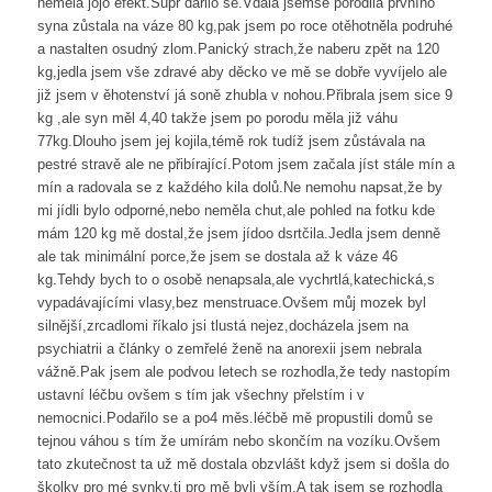
neměla jojo efekt.Supr dařilo se.Vdala jsemse porodila prvního
syna zůstala na váze 80 kg,pak jsem po roce otěhotněla podruhé
a nastalten osudný zlom.Panický strach,že naberu zpět na 120
kg,jedla jsem vše zdravé aby děcko ve mě se dobře vyvíjelo ale
již jsem v ěhotenství já soně zhubla v nohou.Přibrala jsem sice 9
kg ,ale syn měl 4,40 takže jsem po porodu měla již váhu
77kg.Dlouho jsem jej kojila,témě rok tudíž jsem zůstávala na
pestré stravě ale ne přibírající.Potom jsem začala jíst stále mín a
mín a radovala se z každého kila dolů.Ne nemohu napsat,že by
mi jídli bylo odporné,nebo neměla chut,ale pohled na fotku kde
mám 120 kg mě dostal,že jsem jídoo dsrtčila.Jedla jsem denně
ale tak minimální porce,že jsem se dostala až k váze 46
kg.Tehdy bych to o osobě nenapsala,ale vychrtlá,katechická,s
vypadávajícími vlasy,bez menstruace.Ovšem můj mozek byl
silnější,zrcadlomi říkalo jsi tlustá nejez,docházela jsem na
psychiatrii a články o zemřelé ženě na anorexii jsem nebrala
vážně.Pak jsem ale podvou letech se rozhodla,že tedy nastopím
ustavní léčbu ovšem s tím jak všechny přelstím i v
nemocnici.Podařilo se a po4 měs.léčbě mě propustili domů se
tejnou váhou s tím že umírám nebo skončím na vozíku.Ovšem
tato zkutečnost ta už mě dostala obzvlášt když jsem si došla do
školky pro mé synky,ti pro mě byli vším.A tak jsem se rozhodla