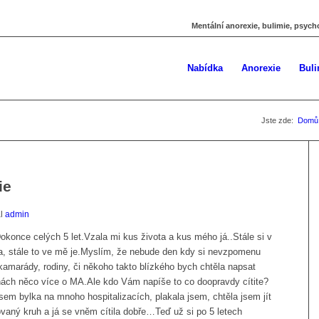
Mentální anorexie, bulimie, psych
Nabídka
Anorexie
Buli
Jste zde:
Domů
ie
al
admin
konce celých 5 let.Vzala mi kus života a kus mého já..Stále si v
a, stále to ve mě je.Myslím, že nebude den kdy si nevzpomenu
kamarády, rodiny, či někoho takto blízkého bych chtěla napsat
ihách něco více o MA.Ale kdo Vám napíše to co doopravdy cítite?
á jsem bylka na mnoho hospitalizacích, plakala jsem, chtěla jsem jít
ný kruh a já se vněm cítila dobře…Teď už si po 5 letech