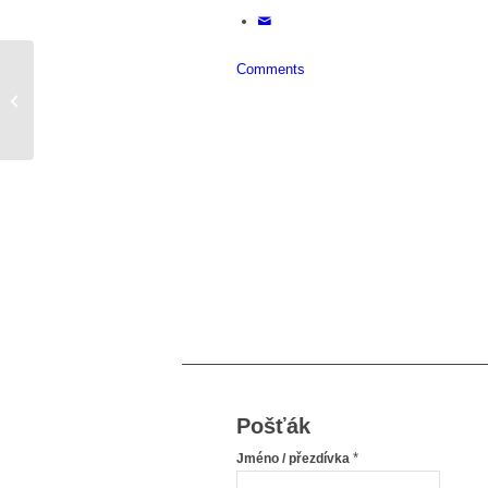
Comments
Existuje cesta zpátky?
Pošťák
*
Jméno / přezdívka