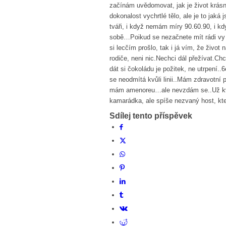
začínám uvědomovat, jak je život krásn
dokonalost vychrtlé tělo, ale je to jak
tváři, i když nemám míry 90.60.90, i k
sobě…Poikud se nezačnete mít rádi vy s
si lecčím prošlo, tak i já vím, že živo
rodiče, neni nic.Nechci dál přežívat.Ch
dát si čokoládu je požitek, ne utrpení..
se neodmítá kvůli linii..Mám zdravotní
mám amenoreu…ale nevzdám se..Už kvůli
kamarádka, ale spíše nezvaný host, kt
Sdílej tento příspěvek