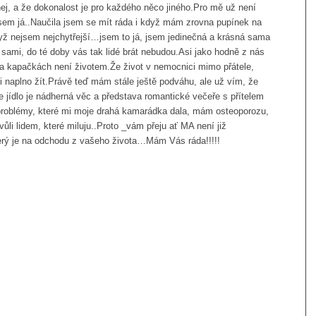
ej, a že dokonalost je pro každého něco jiného.Pro mě už není
á jsem já..Naučila jsem se mít ráda i když mám zrovna pupínek na
dyž nejsem nejchytřejší…jsem to já, jsem jedinečná a krásná sama
ami, do té doby vás tak lidé brát nebudou.Asi jako hodně z nás
t na kapačkách není životem.Že život v nemocnici mimo přátele,
ci naplno žít.Právě teď mám stále ještě podváhu, ale už vím, že
6e jídlo je nádherná věc a představa romantické večeře s přítelem
 problémy, které mi moje drahá kamarádka dala, mám osteoporozu,
 lidem, které miluju..Proto _vám přeju ať MA není již
erý je na odchodu z vašeho života…Mám Vás ráda!!!!!