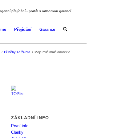
ogenní přejídání - portál s odbornou garancí
mie
Přejídání
Garance
/
Příběhy ze života
/
Moje milá malá anorexie
ZÁKLADNÍ INFO
První info
Články