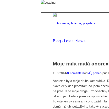
Blog - Latest News
Moje milá malá anorex
/
/
/
15.3.2014
0 Komentáře
v
Můj příběh
přid
Anorexie byla moje druhá kamarádka..Do
hlavě celý den promítám co jsem snědl
na jídlo.Je to moje droga..Pro všechny 
jaké to je..Hledala jsem ve spoustě kn
To víte jen vy sami a ti co to zažili..J
domů…Zhubnout…Byl to takový začarova