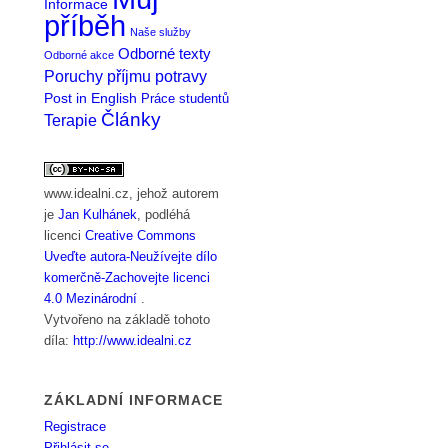
Informace
příběh
Naše služby
Odborné texty
Odborné akce
Poruchy příjmu potravy
Post in English
Práce studentů
Články
Terapie
www.idealni.cz
, jehož autorem
je
Jan Kulhánek
, podléhá
licenci
Creative Commons
Uveďte autora-Neužívejte dílo
komerčně-Zachovejte licenci
4.0 Mezinárodní
.
Vytvořeno na základě tohoto
díla:
http://www.idealni.cz
ZÁKLADNÍ INFORMACE
Registrace
Přihlásit se