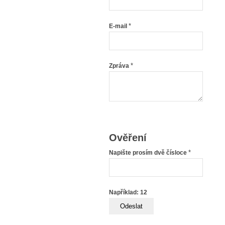
*
E-mail
*
Zpráva
Ověření
*
Napište prosím dvě čísloce
Například: 12