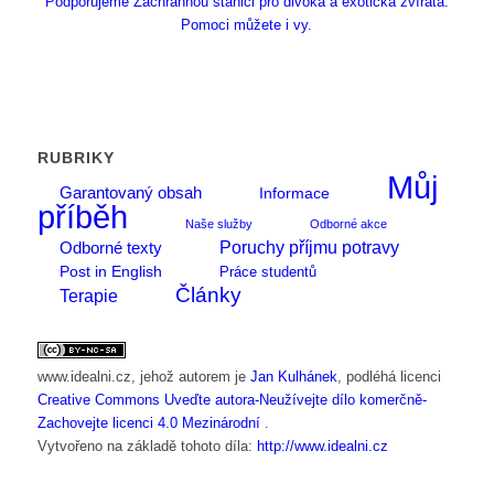
Podporujeme Záchrannou stanici pro divoká a exotická zvířata.
Pomoci můžete i vy.
RUBRIKY
Můj
Garantovaný obsah
Informace
příběh
Naše služby
Odborné akce
Poruchy příjmu potravy
Odborné texty
Post in English
Práce studentů
Články
Terapie
www.idealni.cz
, jehož autorem je
Jan Kulhánek
, podléhá licenci
Creative Commons Uveďte autora-Neužívejte dílo komerčně-
Zachovejte licenci 4.0 Mezinárodní
.
Vytvořeno na základě tohoto díla:
http://www.idealni.cz