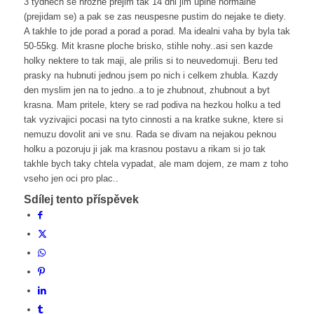
3 tydnech se hrozne prejim tak 14 dni jim uplne normalne
(prejidam se) a pak se zas neuspesne pustim do nejake te diety.
A takhle to jde porad a porad a porad. Ma idealni vaha by byla tak
50-55kg. Mit krasne ploche brisko, stihle nohy..asi sen kazde
holky nektere to tak maji, ale prilis si to neuvedomuji. Beru ted
prasky na hubnuti jednou jsem po nich i celkem zhubla. Kazdy
den myslim jen na to jedno..a to je zhubnout, zhubnout a byt
krasna. Mam pritele, ktery se rad podiva na hezkou holku a ted
tak vyzivajici pocasi na tyto cinnosti a na kratke sukne, ktere si
nemuzu dovolit ani ve snu. Rada se divam na nejakou peknou
holku a pozoruju ji jak ma krasnou postavu a rikam si jo tak
takhle bych taky chtela vypadat, ale mam dojem, ze mam z toho
vseho jen oci pro plac..
Sdílej tento příspěvek