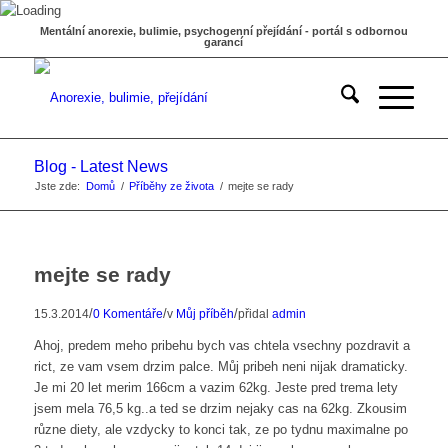
Mentální anorexie, bulimie, psychogenní přejídání - portál s odbornou
garancí
Blog - Latest News
Jste zde:
Domů
/
Příběhy ze života
/
mejte se rady
mejte se rady
/
/
/
15.3.2014
0 Komentáře
v
Můj příběh
přidal
admin
Ahoj, predem meho pribehu bych vas chtela vsechny pozdravit a
rict, ze vam vsem drzim palce. Můj pribeh neni nijak dramaticky.
Je mi 20 let merim 166cm a vazim 62kg. Jeste pred trema lety
jsem mela 76,5 kg..a ted se drzim nejaky cas na 62kg. Zkousim
různe diety, ale vzdycky to konci tak, ze po tydnu maximalne po