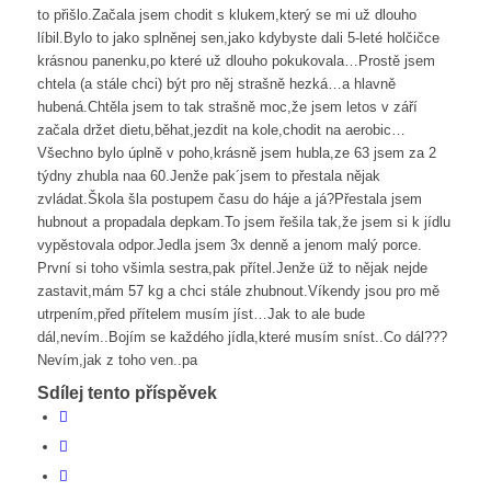
to přišlo.Začala jsem chodit s klukem,který se mi už dlouho
líbil.Bylo to jako splněnej sen,jako kdybyste dali 5-leté holčičce
krásnou panenku,po které už dlouho pokukovala…Prostě jsem
chtela (a stále chci) být pro něj strašně hezká…a hlavně
hubená.Chtěla jsem to tak strašně moc,že jsem letos v září
začala držet dietu,běhat,jezdit na kole,chodit na aerobic…
Všechno bylo úplně v poho,krásně jsem hubla,ze 63 jsem za 2
týdny zhubla naa 60.Jenže pak´jsem to přestala nějak
zvládat.Škola šla postupem času do háje a já?Přestala jsem
hubnout a propadala depkam.To jsem řešila tak,že jsem si k jídlu
vypěstovala odpor.Jedla jsem 3x denně a jenom malý porce.
První si toho všimla sestra,pak přítel.Jenže üž to nějak nejde
zastavit,mám 57 kg a chci stále zhubnout.Víkendy jsou pro mě
utrpením,před přítelem musím jíst…Jak to ale bude
dál,nevím..Bojím se každého jídla,které musím sníst..Co dál???
Nevím,jak z toho ven..pa
Sdílej tento příspěvek