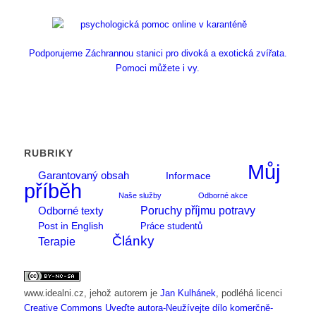
Podporujeme Záchrannou stanici pro divoká a exotická zvířata.
Pomoci můžete i vy.
RUBRIKY
Můj
Garantovaný obsah
Informace
příběh
Naše služby
Odborné akce
Poruchy příjmu potravy
Odborné texty
Post in English
Práce studentů
Články
Terapie
www.idealni.cz
, jehož autorem je
Jan Kulhánek
, podléhá licenci
Creative Commons Uveďte autora-Neužívejte dílo komerčně-