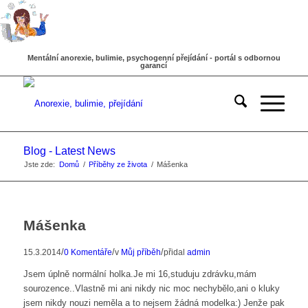
Mentální anorexie, bulimie, psychogenní přejídání - portál s odbornou
garancí
Blog - Latest News
Jste zde:
Domů
/
Příběhy ze života
/
Mášenka
Mášenka
/
/
/
15.3.2014
0 Komentáře
v
Můj příběh
přidal
admin
Jsem úplně normální holka.Je mi 16,studuju zdrávku,mám
sourozence..Vlastně mi ani nikdy nic moc nechybělo,ani o kluky
jsem nikdy nouzi neměla a to nejsem žádná modelka:) Jenže pak