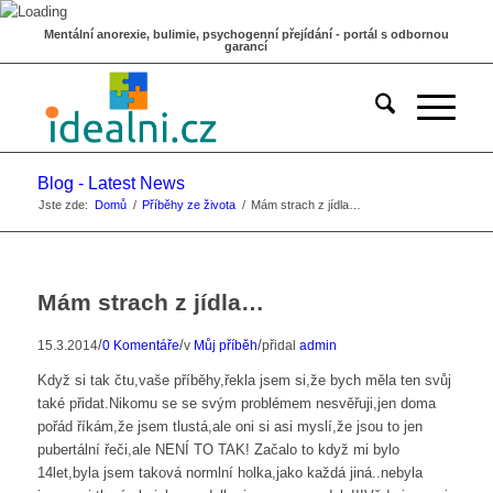
Mentální anorexie, bulimie, psychogenní přejídání - portál s odbornou
garancí
Blog - Latest News
Jste zde:
Domů
/
Příběhy ze života
/
Mám strach z jídla…
Mám strach z jídla…
/
/
/
15.3.2014
0 Komentáře
v
Můj příběh
přidal
admin
Když si tak čtu,vaše příběhy,řekla jsem si,že bych měla ten svůj
také přidat.Nikomu se se svým problémem nesvěřuji,jen doma
pořád říkám,že jsem tlustá,ale oni si asi myslí,že jsou to jen
pubertální řeči,ale NENÍ TO TAK! Začalo to když mi bylo
14let,byla jsem taková normlní holka,jako každá jiná..nebyla