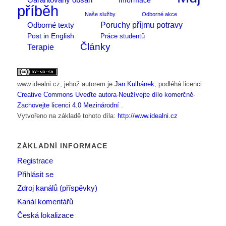
Informace
příběh
Naše služby
Odborné akce
Poruchy příjmu potravy
Odborné texty
Post in English
Práce studentů
Články
Terapie
www.idealni.cz
, jehož autorem je
Jan Kulhánek
, podléhá licenci
Creative Commons Uveďte autora-Neužívejte dílo komerčně-
Zachovejte licenci 4.0 Mezinárodní
.
Vytvořeno na základě tohoto díla:
http://www.idealni.cz
ZÁKLADNÍ INFORMACE
Registrace
Přihlásit se
Zdroj kanálů (příspěvky)
Kanál komentářů
Česká lokalizace