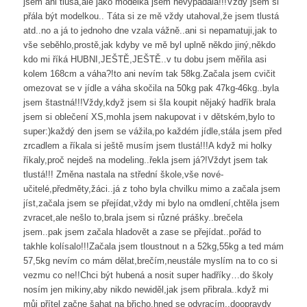
jsem ani tlusá,ale jako modelka jsem nevypadala!!!Vždy jsem si
přála být modelkou.. Táta si ze mě vždy utahoval,že jsem tlustá
atd..no a já to jednoho dne vzala vážně..ani si nepamatuji,jak to
vše seběhlo,prostě,jak kdyby ve mě byl uplně někdo jiný,někdo
kdo mi říká HUBNI,JEŠTĚ,JEŠTĚ..v tu dobu jsem měřila asi
kolem 168cm a váha?!to ani nevím tak 58kg.Začala jsem cvičit
omezovat se v jídle a váha skočila na 50kg pak 47kg-46kg..byla
jsem štastná!!!Vždy,když jsem si šla koupit nějaký hadřík brala
jsem si oblečení XS,mohla jsem nakupovat i v dětském,bylo to
super:)každý den jsem se vážila,po každém jídle,stála jsem před
zrcadlem a říkala si ještě musím jsem tlustá!!!A když mi holky
říkaly,proč nejdeš na modeling..řekla jsem já?!Vždyt jsem tak
tlustá!!! Změna nastala na střední škole,vše nové-
učitelé,předměty,žáci..já z toho byla chvilku mimo a začala jsem
jíst,začala jsem se přejídat,vždy mi bylo na omdlení,chtěla jsem
zvracet,ale nešlo to,brala jsem si různé prášky..brečela
jsem..pak jsem začala hladovět a zase se přejídat..pořád to
takhle kolísalo!!!Začala jsem tloustnout n a 52kg,55kg a ted mám
57,5kg nevím co mám dělat,brečím,neustále myslím na to co si
vezmu co ne!!Chci být hubená a nosit super hadříky…do školy
nosím jen mikiny,aby nikdo newiděl,jak jsem přibrala..když mi
můj přítel začne šahat na břicho,hned se odvracím..doopravdy