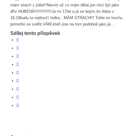
mám strach z jídla!!!Nevím už co mám dělat,jen chci být jako
dřív HUBENÁ!!!!!!!!!!!!!!Je mi 17let a já se bojím,že třeba v
18,19budu ta nejtlusčí holka…MÁM STRACH!!! Tohle mi trochu
pomohlo se svěřit,VÁM,kteří jste na tom podobně jako já…
Sdílej tento příspěvek