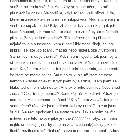
Nenadnášela jsem se, měla jsem křídla. Křídla motýlí. Moc se
snažím mít ráda své tělo. Ale vždy se stane něco, co mě
přesvědčí o opaku. Nejhorší je, když to jsou vaši blízcí. Lidé,
které milujete a kteří se tváří, že milujou vás. Moc si přejete jim
věřit, ale copak to jde? Když zhubnete, tak vám říkají, jak jste
krásně hubení, jak moc vám to sluší, ale že už byste měli raději
přestat, že vypadáte nezdravě. Tak začnete jíst a přiberete
nějaké to kilo a najednou vám ti samí lidé zase říkají, že jste
přibrali, že jste „oplácaní“, macatí nebo nedej Bože „tlustoprd“!
Sama nevím, co je „normál“. Když jsem nejedla, tak jsem byla
štíhlounká a mohla si na sebe vzít cokoliv. Měla jsem své tělo
ráda. Když jsem ztloustla, tak jsem také byla ráda, ale jen proto,
že jsem se mohla najíst. Sníst cokoliv, ale už jsem se zase
nemohla krásně oblékat. Když jsem byla štíhlá, všem jsem se
líbila, teď o mě nikdo nestojí. Anorexie nebo bulimie? Nebo snad
zdraví? Co z toho je normál? Samozřejmě, že zdraví. Zdraví je
nad zlato. Ale znamená to i štěstí? Když jsem zdravá, tak jsem
samozřejmě ráda, že jsem zdravá (kdo by nebyl?), ale nejsem
štíhlá. Nejsem spokojená se svým tělem. Jak se mám naučit
milovat své tělo takové jaké je? Jak????????? Když vám vaši
nejbližší ubližují (aniž by si to možná uvědomily) slovy jako jsi
tlustá, neztlousla jsi? Nejhorší slovo je pro mě „tlustoprd“. Nikdy