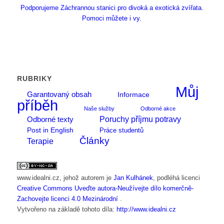
Podporujeme Záchrannou stanici pro divoká a exotická zvířata.
Pomoci můžete i vy.
RUBRIKY
Můj
Garantovaný obsah
Informace
příběh
Naše služby
Odborné akce
Poruchy příjmu potravy
Odborné texty
Post in English
Práce studentů
Články
Terapie
www.idealni.cz
, jehož autorem je
Jan Kulhánek
, podléhá licenci
Creative Commons Uveďte autora-Neužívejte dílo komerčně-
Zachovejte licenci 4.0 Mezinárodní
.
Vytvořeno na základě tohoto díla:
http://www.idealni.cz