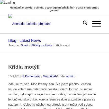
Mentální anorexie, bulimie, psychogenní přejídání - portál s odbornou
garancí
Blog - Latest News
Jste zde:
Domů
/
Příběhy ze života
/
Křídla motýlí
Křídla motýlí
/
/
/
15.3.2014
0 Komentáře
v
Můj příběh
přidal
admin
Zdál se mi sen. Moc krásný sen. Šla jsem písčitou cestou,
všude kolem mě byla tráva posetá lučními kvítky. Sluníčko
svítilo , bylo teplo a najednou jsem cítila, že mé tělo je krásně
lehoučké, jako pírko, koukla jsem se dolů a vznášela jsem se
nad zemí. Celou tu nádhernou přírodu jsem měla pod sebou.