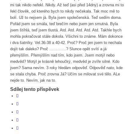
mi tak nikdo neřekl. Nikdy. Až teď (asi před 14dny) a zrovna mi to
řekl člověk, od kterého bych to nikdy nečekala. Tak moc mě to
bolí. Už to nejsem já. Byla jsem společenská. Teď sedím doma.
Pořád jsem se smála, teď brečím nebo jsem jen smutná. Byla
jsem štíhlá, teď jsem tlustá. Atd. Atd. Atd. Atd. Atd. Takhle bych
mohla pokračovat stále dokola. Všichni to známe. Mám dokonce
i dva šatníky. Vel.36-38 a 40-42. Proč? Proč jen jsem to nechala
dojít tak daleko? Proč ………….? Slunce opět svítí a já
přemýšlím. Přemýšlím nad tím, kdo jsem. Jsem motýl nebo
medvěd? Motýl je krásně lehoučký, medvěd je zvíře silné. Kdo
jsem? Sama nevím. 3 roky hledám odpověď. Odpověď nato, kde
se stala chyba. Proč zrovna Já? Učím se milovat své tělo. ALe
nejde to. Nevím, jak na to.
Sdílej tento příspěvek