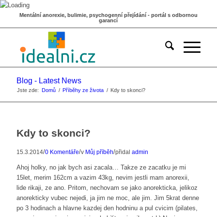
Mentální anorexie, bulimie, psychogenní přejídání - portál s odbornou
garancí
Blog - Latest News
Jste zde:
Domů
/
Příběhy ze života
/
Kdy to skonci?
Kdy to skonci?
/
/
/
15.3.2014
0 Komentáře
v
Můj příběh
přidal
admin
Ahoj holky, no jak bych asi zacala… Takze ze zacatku je mi
15let, merim 162cm a vazim 43kg, nevim jestli mam anorexii,
lide rikaji, ze ano. Pritom, nechovam se jako anorekticka, jelikoz
anorekticky vubec nejedi, ja jim ne moc, ale jim. Jim 5krat denne
po 3 hodinach a hlavne kazdej den hodninu a pul cvicim (pilates,