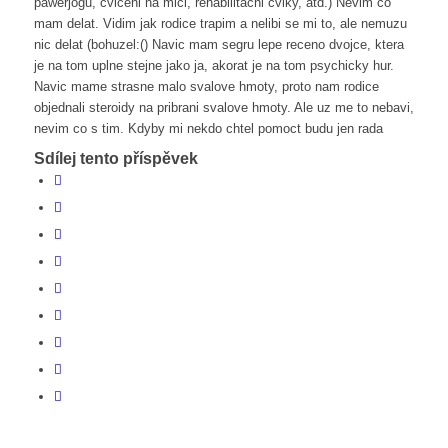
pawerjogu, cviceni na mici, rehabilitacni cviky, atd.) Nevim co
mam delat. Vidim jak rodice trapim a nelibi se mi to, ale nemuzu
nic delat (bohuzel:() Navic mam segru lepe receno dvojce, ktera
je na tom uplne stejne jako ja, akorat je na tom psychicky hur.
Navic mame strasne malo svalove hmoty, proto nam rodice
objednali steroidy na pribrani svalove hmoty. Ale uz me to nebavi,
nevim co s tim. Kdyby mi nekdo chtel pomoct budu jen rada
Sdílej tento příspěvek