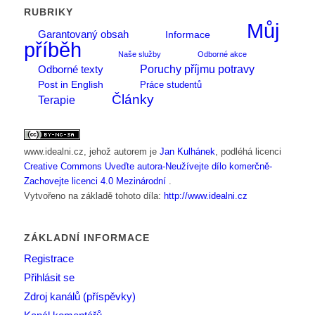
RUBRIKY
Můj
Garantovaný obsah
Informace
příběh
Naše služby
Odborné akce
Poruchy příjmu potravy
Odborné texty
Post in English
Práce studentů
Články
Terapie
www.idealni.cz
, jehož autorem je
Jan Kulhánek
, podléhá licenci
Creative Commons Uveďte autora-Neužívejte dílo komerčně-
Zachovejte licenci 4.0 Mezinárodní
.
Vytvořeno na základě tohoto díla:
http://www.idealni.cz
ZÁKLADNÍ INFORMACE
Registrace
Přihlásit se
Zdroj kanálů (příspěvky)