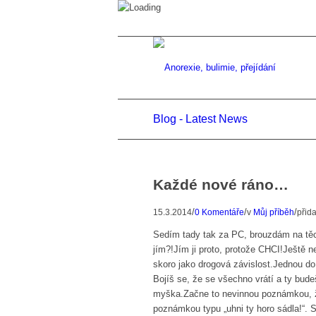
Blog - Latest News
Každé nové ráno…
/
/
/
15.3.2014
0 Komentáře
v
Můj příběh
přid
Sedím tady tak za PC, brouzdám na těch
jím?!Jím ji proto, protože CHCI!Ještě 
skoro jako drogová závislost.Jednou do
Bojíš se, že se všechno vrátí a ty bud
myška.Začne to nevinnou poznámkou, ž
poznámkou typu „uhni ty horo sádla!“. 