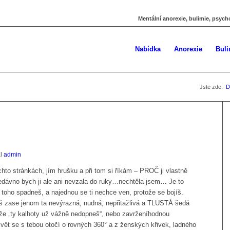
Mentální anorexie, bulimie, psych
Nabídka
Anorexie
Buli
Jste zde:
D
al
admin
to stránkách, jím hrušku a při tom si říkám – PROČ ji vlastně
nedávno bych ji ale ani nevzala do ruky…nechtěla jsem… Je to
 toho spadneš, a najednou se ti nechce ven, protože se bojíš.
eš zase jenom ta nevýrazná, nudná, nepřitažlivá a TLUSTÁ šedá
e „ty kalhoty už vážně nedopneš“, nebo zavrženíhodnou
Svět se s tebou otočí o rovných 360° a z ženských křivek, ladného