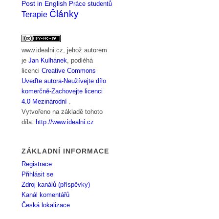
Post in English
Práce studentů
Články
Terapie
www.idealni.cz
, jehož autorem
je
Jan Kulhánek
, podléhá
licenci
Creative Commons
Uveďte autora-Neužívejte dílo
komerčně-Zachovejte licenci
4.0 Mezinárodní
.
Vytvořeno na základě tohoto
díla:
http://www.idealni.cz
ZÁKLADNÍ INFORMACE
Registrace
Přihlásit se
Zdroj kanálů (příspěvky)
Kanál komentářů
Česká lokalizace