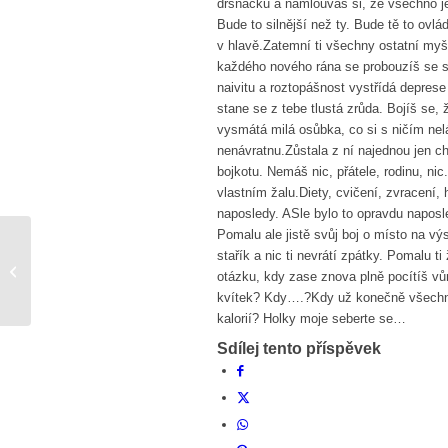
drsňačku a namlouváš si, že všechno j
Bude to silnější než ty. Bude tě to ovlád
v hlavě.Zatemní ti všechny ostatní myš
každého nového rána se probouzíš se s
naivitu a roztopášnost vystřídá deprese 
stane se z tebe tlustá zrůda. Bojíš se, 
vysmátá milá osůbka, co si s ničím nelá
nenávratnu.Zůstala z ní najednou jen c
bojkotu. Nemáš nic, přátele, rodinu, nic
vlastním žalu.Diety, cvičení, zvracení, 
naposledy. ASle bylo to opravdu napos
Pomalu ale jistě svůj boj o místo na v
stařík a nic ti nevrátí zpátky. Pomalu ti
Snad už je po všem
otázku, kdy zase znova plně pocítíš vůni
kvítek? Kdy….?Kdy už konečně všechny 
kalorií? Holky moje seberte se…
Sdílej tento příspěvek