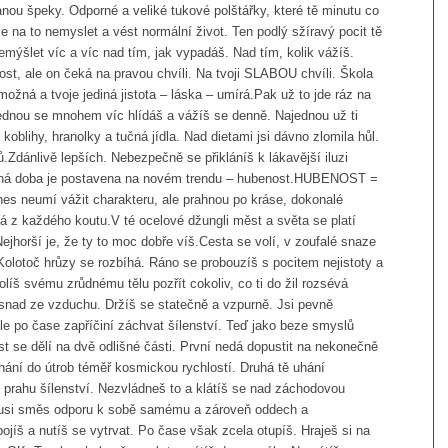
nou špeky. Odporné a veliké tukové polštářky, které tě minutu co
 na to nemyslet a vést normální život. Ten podlý sžíravý pocit tě
řemýšlet víc a víc nad tím, jak vypadáš. Nad tím, kolik vážíš.
t, ale on čeká na pravou chvíli. Na tvoji SLABOU chvíli. Škola
emožná a tvoje jediná jistota – láska – umírá.Pak už to jde ráz na
ednou se mnohem víc hlídáš a vážíš se denně. Najednou už ti
, koblihy, hranolky a tučná jídla. Nad dietami jsi dávno zlomila hůl.
Zdánlivě lepších. Nebezpečně se přikláníš k lákavější iluzi
aná doba je postavena na novém trendu – hubenost.HUBENOST =
es neumí vážit charakteru, ale prahnou po kráse, dokonalé
á z každého koutu.V té ocelové džungli měst a světa se platí
jhorší je, že ty to moc dobře víš.Cesta se volí, v zoufalé snaze
Kolotoč hrůzy se rozbíhá. Ráno se probouzíš s pocitem nejistoty a
íš svému zrůdnému tělu pozřít cokoliv, co ti do žil rozsévá
š snad ze vzduchu. Držíš se statečně a vzpurně. Jsi pevně
e po čase zapříčiní záchvat šílenství. Teď jako beze smyslů
t se dělí na dvě odlišné části. První nedá dopustit na nekonečně
 vhání do útrob téměř kosmickou rychlostí. Druhá tě uhání
 prahu šílenství. Nezvládneš to a klátíš se nad záchodovou
akousi směs odporu k sobě samému a zároveň oddech a
bojíš a nutíš se vytrvat. Po čase však zcela otupíš. Hraješ si na