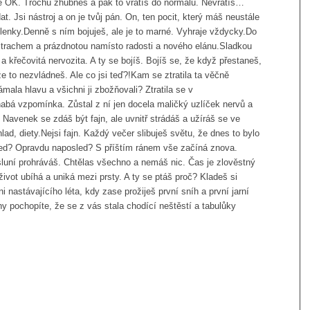
e OK. Trochu zhubneš a pak to vrátíš do normálu. Nevrátíš…
at. Jsi nástroj a on je tvůj pán. On, ten pocit, který máš neustále
lenky.Denně s ním bojuješ, ale je to marné. Vyhraje vždycky.Do
trachem a prázdnotou namísto radosti a nového elánu.Sladkou
a křečovitá nervozita. A ty se bojíš. Bojíš se, že když přestaneš,
že to nezvládneš. Ale co jsi teď?!Kam se ztratila ta věčně
mala hlavu a všichni ji zbožňovali? Ztratila se v
habá vzpomínka. Zůstal z ní jen docela maličký uzlíček nervů a
. Navenek se zdáš být fajn, ale uvnitř strádáš a užíráš se ve
hlad, diety.Nejsi fajn. Každý večer slibuješ světu, že dnes to bylo
led? Opravdu naposled? S příštím ránem vše začíná znova.
ýsluní prohráváš. Chtělas všechno a nemáš nic. Čas je zlověstný
 život ubíhá a uniká mezi prsty. A ty se ptáš proč? Kladeš si
 nastávajícího léta, kdy zase prožiješ první sníh a první jarní
pochopíte, že se z vás stala chodící neštěstí a tabulůky