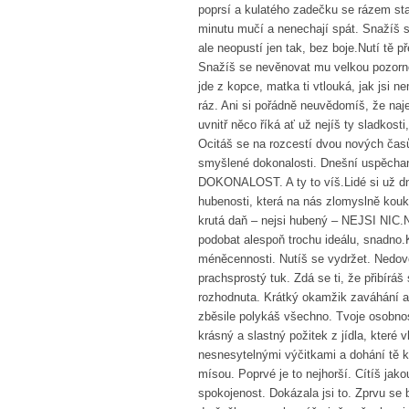
poprsí a kulatého zadečku se rázem sta
minutu mučí a nenechají spát. Snažíš se
ale neopustí jen tak, bez boje.Nutí tě p
Snažíš se nevěnovat mu velkou pozornos
jde z kopce, matka ti vtlouká, jak jsi n
ráz. Ani si pořádně neuvědomíš, že naj
uvnitř něco říká ať už nejíš ty sladkosti
Ocitáš se na rozcestí dvou nových časů.
smyšlené dokonalosti. Dnešní uspěch
DOKONALOST. A ty to víš.Lidé si už dn
hubenosti, která na nás zlomyslně kouk
krutá daň – nejsi hubený – NEJSI NIC.Ne
podobat alespoň trochu ideálu, snadno.
méněcennosti. Nutíš se vydržet. Nedovol
prachsprostý tuk. Zdá se ti, že přibírá
rozhodnuta. Krátký okamžik zaváhání al
zběsile polykáš všechno. Tvoje osobnos
krásný a slastný požitek z jídla, které
nesnesytelnými výčitkami a dohání tě k
mísou. Poprvé je to nejhorší. Cítíš j
spokojenost. Dokázala jsi to. Zprvu se 