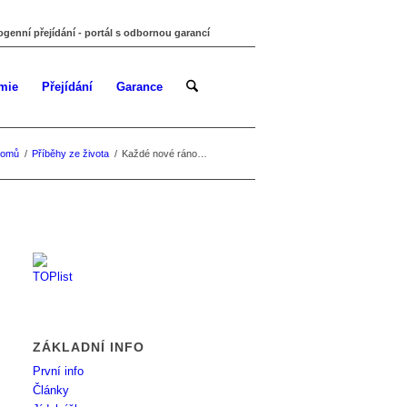
ogenní přejídání - portál s odbornou garancí
mie
Přejídání
Garance
omů
/
Příběhy ze života
/
Každé nové ráno…
ZÁKLADNÍ INFO
První info
Články