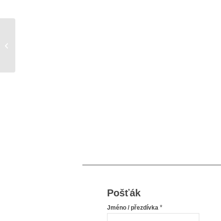
Úvaha o závislosti
Pošťák
*
Jméno / přezdívka