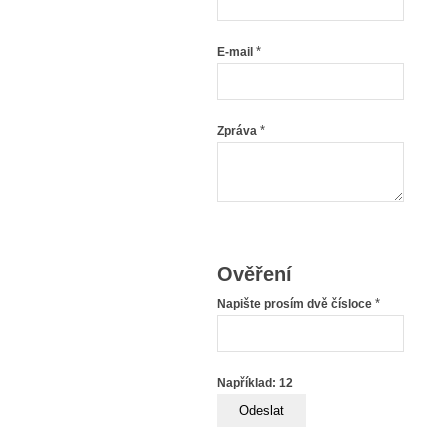
*
E-mail
*
Zpráva
Ověření
*
Napište prosím dvě čísloce
Například: 12