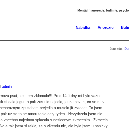
Mentální anorexie, bulimie, psych
Nabídka
Anorexie
Buli
Jste zde:
Do
al
admin
novu psat, ze jsem zklamala!!! Pred 14 ti dny mi bylo vazne
k si dala jogurt a pak zas nic nejedla, jenze nevim, co se mi v
 nehoraznym zpusobem prejedla a musela jit zvracet. To jsem
pak uz se to se mnou tahlo cely tyden.. Nevydrzela jsem nic
dla a vsechno najednou splacala s naslednym zvracenim.. Zvracela
No a tak jsem si rekla, ze o vikendu nic, ale byla jsem u babicky,