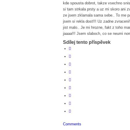
kde spousta dobrot, takze vsechno snis
si tam strkala prsty a uz mi skoro ani 
ze jsem zklamala sama sebe.. To me pa
jsem si rekla dost!!! Uz zadne zvraceni
jist malo.. Je mi hrozne, fakt z toho 
jaaaa!!! Jsem slaboch, co se neumi norm
Sdílej tento příspěvek
Comments