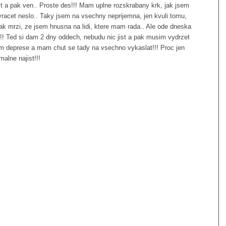
t a pak ven.. Proste des!!! Mam uplne rozskrabany krk, jak jsem
zvracet neslo.. Taky jsem na vsechny neprijemna, jen kvuli tomu,
k mrzi, ze jsem hnusna na lidi, ktere mam rada.. Ale ode dneska
!!! Ted si dam 2 dny oddech, nebudu nic jist a pak musim vydrzet
mam deprese a mam chut se tady na vsechno vykaslat!!! Proc jen
alne najist!!!