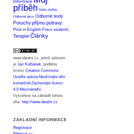
Informace
příběh
Naše služby
Odborné texty
Odborné akce
Poruchy příjmu potravy
Post in English
Práce studentů
Články
Terapie
www.idealni.cz
, jehož autorem
je
Jan Kulhánek
, podléhá
licenci
Creative Commons
Uveďte autora-Neužívejte dílo
komerčně-Zachovejte licenci
4.0 Mezinárodní
.
Vytvořeno na základě tohoto
díla:
http://www.idealni.cz
ZÁKLADNÍ INFORMACE
Registrace
Přihlásit se