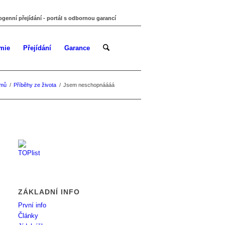
ogenní přejídání - portál s odbornou garancí
mie
Přejídání
Garance
mů
/
Příběhy ze života
/
Jsem neschopnáááá
ZÁKLADNÍ INFO
První info
Články