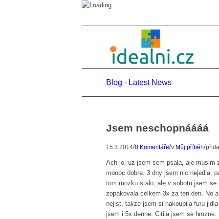
Blog - Latest News
Jsem neschopnáááá
/
/
/
15.3.2014
0 Komentáře
v
Můj příběh
přid
Ach jo, uz jsem sem psala, ale musim z
moooc dobre. 3 dny jsem nic nejedla, pa
tom mozku stalo, ale v sobotu jsem se
zopakovala celkem 3x za ten den. No a 
nejist, takze jsem si nakoupila furu ji
jsem i 5x denne. Citila jsem se hrozne. 