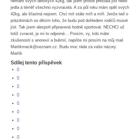
nemám svých dětských 42kg, tak jsem prostě přestala jíst nebo
jedla a téměř všechno vyzvracela. A za půl roku mám opět svých
42kg, ale šťastná nejsem. Chci mít stále míň a míň. Jenže teď o
prázdninách se děsím toho, že budu pod dohledem rodičů muset
jíst. Tak jsem alespoň připravená hodně sportovat. NECHCI už
totiž zvracet, je mi to odporné… Prosím, vy, kdo máte
zkušenosti s anorexií a bulimií, napište mi prosím na můj mail
Martikmacik@seznam.cz. Budu moc ráda za vaše názory.
Martík
Sdílej tento příspěvek