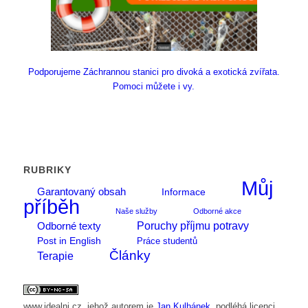
Podporujeme Záchrannou stanici pro divoká a exotická zvířata.
Pomoci můžete i vy.
RUBRIKY
Můj
Garantovaný obsah
Informace
příběh
Naše služby
Odborné akce
Poruchy příjmu potravy
Odborné texty
Post in English
Práce studentů
Články
Terapie
www.idealni.cz
, jehož autorem je
Jan Kulhánek
, podléhá licenci