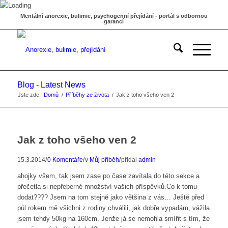
Mentální anorexie, bulimie, psychogenní přejídání - portál s odbornou
garancí
Blog - Latest News
Jste zde:
Domů
/
Příběhy ze života
/
Jak z toho všeho ven 2
Jak z toho všeho ven 2
/
/
/
15.3.2014
0 Komentáře
v
Můj příběh
přidal
admin
ahojky všem, tak jsem zase po čase zavítala do této sekce a
přečetla si nepřeberné množství vašich příspěvků.Co k tomu
dodat???? Jsem na tom stejně jako většina z vás… Ještě před
půl rokem mě všichni z rodiny chválili, jak dobře vypadám, vážila
jsem tehdy 50kg na 160cm. Jenže já se nemohla smířit s tím, že