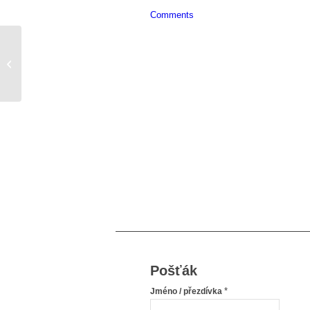
Comments
Muj kratky pribeh
Pošťák
*
Jméno / přezdívka