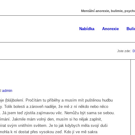
Mentální anorexie, bulimie, psych
Nabídka
Anorexie
Buli
Jste zde:
D
al
admin
moje (blá)bolení. Pročítám tu příběhy a musím mít puštěnou hudbu
y. Tolik bolesti a zároveň naděje, že mě z ní někdo nebo něco
. Já jsem teď zjistila zajímavou věc. Nemůžu být sama se sebou.
jímání. Jakmile mám volný den, musím si ho nějak zaplnit,
rat svým vnitřním světem. Je to jak kdybych měla svojí duši
ohla k ní dostat přes vysokou zeď. Kdo jí ve mě sakra