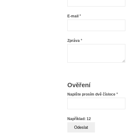
*
E-mail
*
Zpráva
Ověření
*
Napište prosím dvě čísloce
Například: 12