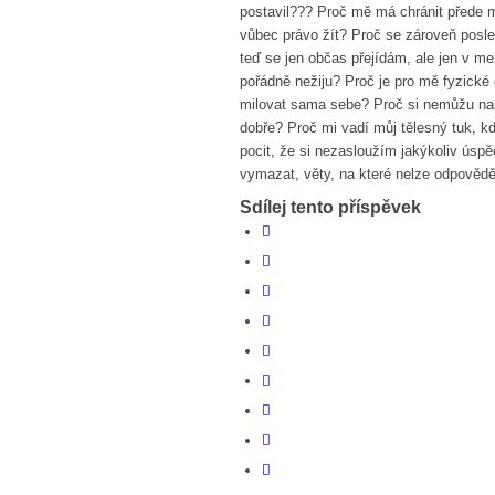
postavil??? Proč mě má chránit přede
vůbec právo žít? Proč se zároveň posled
teď se jen občas přejídám, ale jen v m
pořádně nežiju? Proč je pro mě fyzické
milovat sama sebe? Proč si nemůžu nap
dobře? Proč mi vadí můj tělesný tuk, 
pocit, že si nezasloužím jakýkoliv úspě
vymazat, věty, na které nelze odpověd
Sdílej tento příspěvek