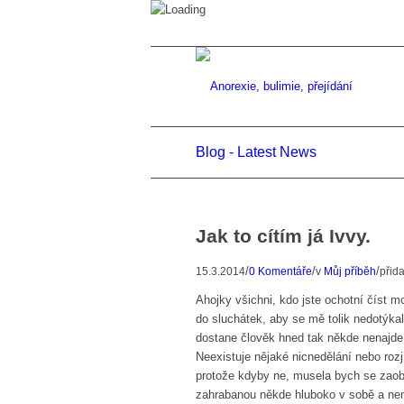
Blog - Latest News
Jak to cítím já Ivvy.
/
/
/
15.3.2014
0 Komentáře
v
Můj příběh
přid
Ahojky všichni, kdo jste ochotní číst 
do sluchátek, aby se mě tolik nedotýkal
dostane člověk hned tak někde nenajde
Neexistuje nějaké nicnedělání nebo roz
protože kdyby ne, musela bych se zaobí
zahrabanou někde hluboko v sobě a nem