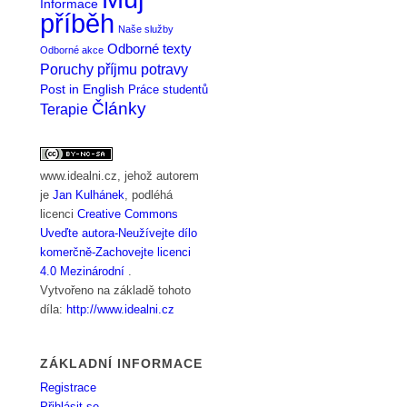
Informace
příběh
Naše služby
Odborné texty
Odborné akce
Poruchy příjmu potravy
Post in English
Práce studentů
Články
Terapie
www.idealni.cz
, jehož autorem
je
Jan Kulhánek
, podléhá
licenci
Creative Commons
Uveďte autora-Neužívejte dílo
komerčně-Zachovejte licenci
4.0 Mezinárodní
.
Vytvořeno na základě tohoto
díla:
http://www.idealni.cz
ZÁKLADNÍ INFORMACE
Registrace
Přihlásit se