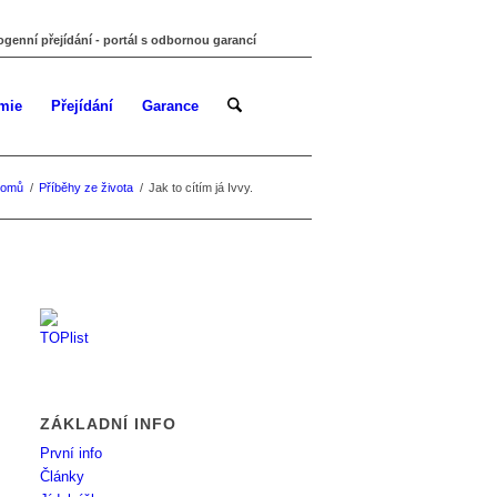
ogenní přejídání - portál s odbornou garancí
mie
Přejídání
Garance
omů
/
Příběhy ze života
/
Jak to cítím já Ivvy.
ZÁKLADNÍ INFO
První info
Články