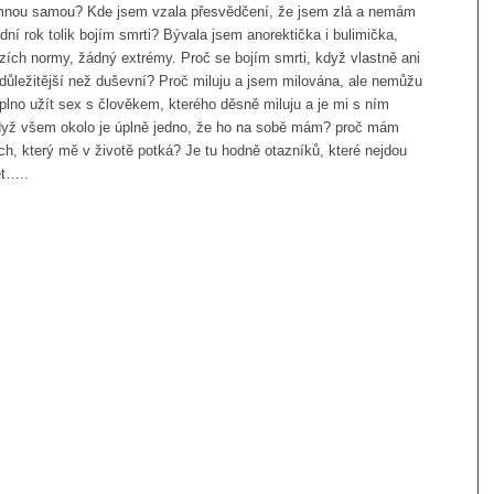
 mnou samou? Kde jsem vzala přesvědčení, že jsem zlá a nemám
ní rok tolik bojím smrti? Bývala jsem anorektička i bulimička,
ezích normy, žádný extrémy. Proč se bojím smrti, když vlastně ani
 důležitější než duševní? Proč miluju a jsem milována, ale nemůžu
lno užít sex s člověkem, kterého děsně miluju a je mi s ním
když všem okolo je úplně jedno, že ho na sobě mám? proč mám
ch, který mě v životě potká? Je tu hodně otazníků, které nejdou
ět…..