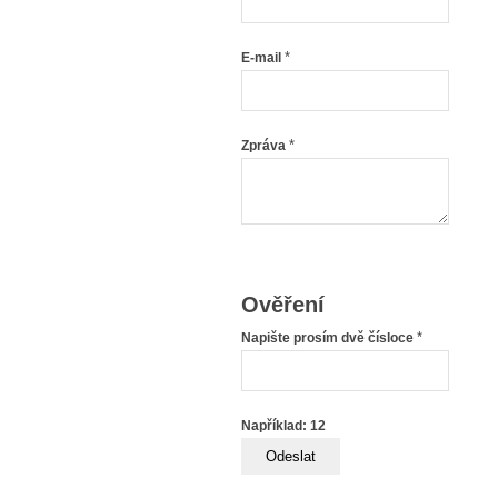
*
E-mail
*
Zpráva
Ověření
*
Napište prosím dvě čísloce
Například: 12