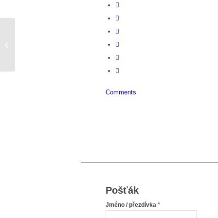
cesta z bláta
Comments
Pošťák
*
Jméno / přezdívka