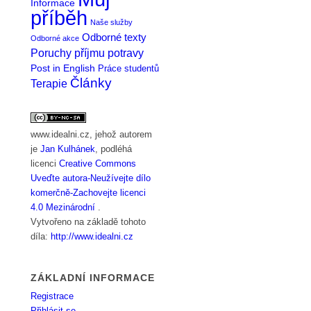
Informace
příběh
Naše služby
Odborné texty
Odborné akce
Poruchy příjmu potravy
Post in English
Práce studentů
Články
Terapie
www.idealni.cz
, jehož autorem
je
Jan Kulhánek
, podléhá
licenci
Creative Commons
Uveďte autora-Neužívejte dílo
komerčně-Zachovejte licenci
4.0 Mezinárodní
.
Vytvořeno na základě tohoto
díla:
http://www.idealni.cz
ZÁKLADNÍ INFORMACE
Registrace
Přihlásit se