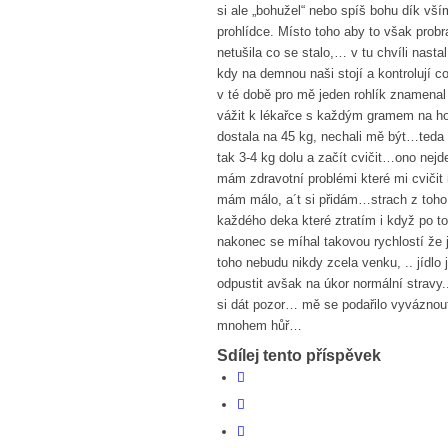
si ale „bohužel“ nebo spíš bohu dík vší
prohlídce. Místo toho aby to však prob
netušila co se stalo,… v tu chvíli nasta
kdy na demnou naši stojí a kontrolují 
v té době pro mě jeden rohlík znamenal
vážit k lékařce s každým gramem na ho
dostala na 45 kg, nechali mě být…ted
tak 3-4 kg dolu a začít cvičit…ono nejde
mám zdravotní problémi které mi cvičit
mám málo, a´t si přidám…strach z toho 
každého deka které ztratím i když po to
nakonec se míhal takovou rychlostí že 
toho nebudu nikdy zcela venku, .. jídlo
odpustit avšak na úkor normální strav
si dát pozor… mě se podařilo vyvázno
mnohem hůř…
Sdílej tento příspěvek