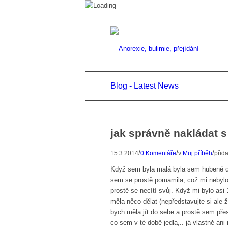
Blog - Latest News
jak správně nakládat s
/
/
/
15.3.2014
0 Komentáře
v
Můj příběh
přid
Když sem byla malá byla sem hubené dí
sem se prostě pomamila, což mi nebylo
prostě se necítí svůj. Když mi bylo as
měla něco dělat (nepředstavujte si ale ž
bych měla jít do sebe a prostě sem přest
co sem v té době jedla,.. já vlastně a