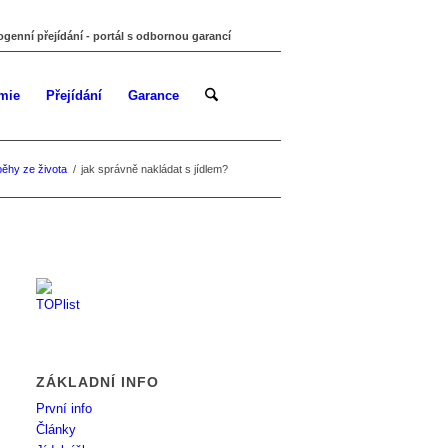
ogenní přejídání - portál s odbornou garancí
mie
Přejídání
Garance
běhy ze života
/
jak správně nakládat s jídlem?
ZÁKLADNÍ INFO
První info
Články