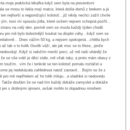
mla moje praktická lékařka když sem byla na preventivní
rala se mnou to řekla mojí matce, která došla domů z brekem a já
l ten nejhorší a nejponižující kolotoč…již nikdy nechci zažít chvíle
co jím, nosí mí spoustu jídla, které ovšem nejsem schopná pozřít…
 stravu na celý den..povině sem se musla každý týden chodit
ru pro mě bylo bolestnější koukat na displei váhy…když sem se
a relativně… Dnes vážím 50 kg, a nejsem spokojená…chtěla bych
 až tak o to kolik člověk váží, ale jak moc se to třese,..jenže
 nedovolují..Když si naložím menší porci, už mě naši uhánějí že
že se vše vrátí je děsí stále..mě však taky, a proto mám obavy z
m toužím.. vím že i tenkrát se ten kolotoč pomalu roztáčel a
jsme jej nedokázala zahlédnout natož zastavit… Bojím se že z
 jě pro mě nepřítelem ač ho tolik miluju…a sladnké si nedovedu
y.. Takže doufám že se nad tím každý dokáže zamyslet a dokáže
ut jen s drobnými újmami, avšak mohlo to dopadnou mnohem