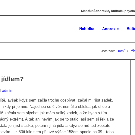
Mentální anorexie, bulimie, psych
Nabídka
Anorexie
Buli
Jste zde:
Domů
/
Pří
 jídlem?
al
admin
tě, avšak když sem začla trochu dospívat, začal mi růst zadek,
 nikdy příjemné. Najednou se člvěk nemůže oblékat jak chce a
i 16 začala sem slýchat jak mám velký zadek, a že bych s tím
ádný extrém). A tak ani nevím jak se to stalo, asi sem si řekla že
ala jen jíst sladké, potom i jíná jídla a když se mě teď zeptáte
ni nevím… z 50ti kilo sem při své výšce 158cm spadla na 39…toho