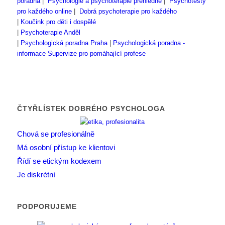
poradna
|
Psychologie a psychoterapie přehledně
|
Psychotesty
pro každého online
|
Dobrá psychoterapie pro každého
|
Koučink pro děti i dospělé
|
Psychoterapie Anděl
|
Psychologická poradna Praha
|
Psychologická poradna -
informace
Supervize pro pomáhající profese
ČTYŘLÍSTEK DOBRÉHO PSYCHOLOGA
Chová se profesionálně
Má osobní přístup ke klientovi
Řídí se etickým kodexem
Je diskrétní
PODPORUJEME