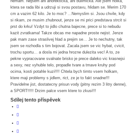
nemam. Nejsem ani anorekticka, ani bulimicka. Ale jsem holka,
ktera se rada libi a udrzuji si svou postavu, hlidam se. Merim 170
cm a vazim 62 kilo. Je to moc? …Nemyslim si. Jsou chvile, kdy
si rikam, ze musim zhubnout, jenze se mi prici predstava strcit si
prst do krku! Vzdyt to jidlo chutna bajecne, prece si to nebudu
kazit zvratkama! Takze obcas me napadne proste nejist. Jenze
pak mam zase straslivej hlad a prejim se… Je to nechutny, tak
jsem se rozhodla s tim bojovat. Zacala jsem se vic hybat, cvicit,
trochu sportu… a dosla mi jedna hrozne dulezita vec! A to, ze
pekne vypracovane svalnate brisko je prece daleko vic krasnejsi
a sexy, nez vyhuble telo, propadle tvare a tmave kruhy pod
ocima, kosti potahle kuzi!!!! Chtela bych timto vsem holkam,
ktere maji problemy s jidlem, rict, ze je to fakt snadne!!!
Pravidelne jist, dostatecny prisun vody (pitny rezim 3 litry denne),
a SPORT!!!!! Drzim palce vsem ktere to zkusi!!!
Sdílej tento příspěvek