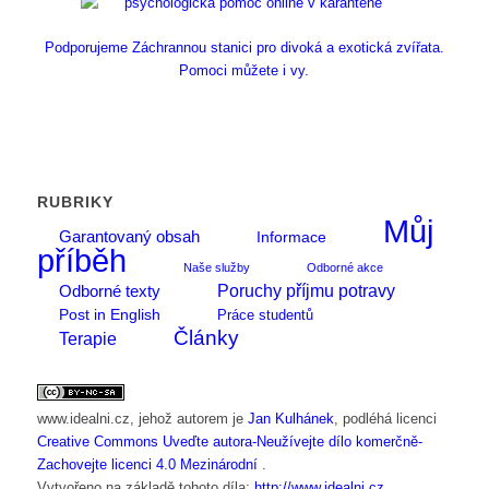
Podporujeme Záchrannou stanici pro divoká a exotická zvířata.
Pomoci můžete i vy.
RUBRIKY
Můj
Garantovaný obsah
Informace
příběh
Naše služby
Odborné akce
Poruchy příjmu potravy
Odborné texty
Post in English
Práce studentů
Články
Terapie
www.idealni.cz
, jehož autorem je
Jan Kulhánek
, podléhá licenci
Creative Commons Uveďte autora-Neužívejte dílo komerčně-
Zachovejte licenci 4.0 Mezinárodní
.
Vytvořeno na základě tohoto díla:
http://www.idealni.cz