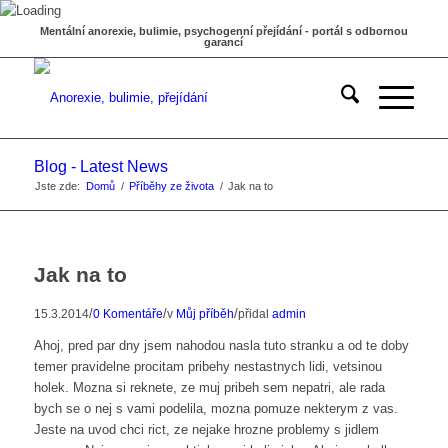
Mentální anorexie, bulimie, psychogenní přejídání - portál s odbornou
garancí
Blog - Latest News
Jste zde:
Domů
/
Příběhy ze života
/
Jak na to
Jak na to
/
/
/
15.3.2014
0 Komentáře
v
Můj příběh
přidal
admin
Ahoj, pred par dny jsem nahodou nasla tuto stranku a od te doby
temer pravidelne procitam pribehy nestastnych lidi, vetsinou
holek. Mozna si reknete, ze muj pribeh sem nepatri, ale rada
bych se o nej s vami podelila, mozna pomuze nekterym z vas.
Jeste na uvod chci rict, ze nejake hrozne problemy s jidlem