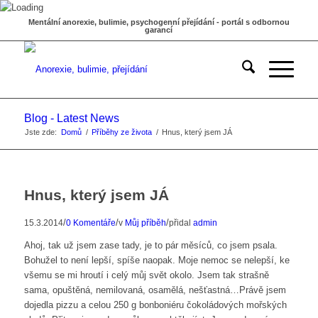
Mentální anorexie, bulimie, psychogenní přejídání - portál s odbornou
garancí
Blog - Latest News
Jste zde:
Domů
/
Příběhy ze života
/
Hnus, který jsem JÁ
Hnus, který jsem JÁ
/
/
/
15.3.2014
0 Komentáře
v
Můj příběh
přidal
admin
Ahoj, tak už jsem zase tady, je to pár měsíců, co jsem psala.
Bohužel to není lepší, spíše naopak. Moje nemoc se nelepší, ke
všemu se mi hroutí i celý můj svět okolo. Jsem tak strašně
sama, opuštěná, nemilovaná, osamělá, nešťastná…Právě jsem
dojedla pizzu a celou 250 g bonboniéru čokoládových mořských