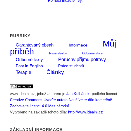
Pomoci můžete i vy.
RUBRIKY
Můj
Garantovaný obsah
Informace
příběh
Naše služby
Odborné akce
Poruchy příjmu potravy
Odborné texty
Post in English
Práce studentů
Články
Terapie
www.idealni.cz
, jehož autorem je
Jan Kulhánek
, podléhá licenci
Creative Commons Uveďte autora-Neužívejte dílo komerčně-
Zachovejte licenci 4.0 Mezinárodní
.
Vytvořeno na základě tohoto díla:
http://www.idealni.cz
ZÁKLADNÍ INFORMACE