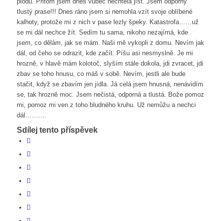
plodů. Přitom jsem dnes vůbec nechtěla jíst. Jsem odporný
tlustý prase!!! Dnes ráno jsem si nemohla vzít svoje oblíbené
kalhoty, protože mi z nich v pase lezly špeky. Katastrofa……už
se mi dál nechce žít. Sedím tu sama, nikoho nezajímá, kde
jsem, co dělám, jak se mám. Naši mě vykopli z domu. Nevím jak
dál, od čeho se odrazit, kde začít. Píšu asi nesmyslně. Je mi
hrozně, v hlavě mám kolotoč, slyším stále dokola, jdi zvracet, jdi
zbav se toho hnusu, co máš v sobě. Nevím, jestli ale bude
stačit, když se zbavím jen jídla. Já celá jsem hnusná, nenávidím
se, tak hrozně moc. Jsem nečistá, odporná a tlustá. Bože pomoz
mi, pomoz mi ven z toho bludného kruhu. Už nemůžu a nechci
dál……….
Sdílej tento příspěvek