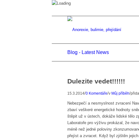
Blog - Latest News
Dulezite vedet!!!!!!
/
/
/
15.3.2014
0 Komentáře
v
Můj příběh
přid
Nebezpečí a nesmyslnost zvracení Navo
zbaví veškeré energetické hodnoty sněd
štěpit už v ústech, dokáže lidské tělo 
Laboratoře pro výživu prokázal, že na
méně než jedné poloviny zkonzumované
přejíst a zvracet. Když byl zjištěn jeji