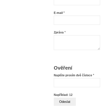
*
E-mail
*
Zpráva
Ověření
*
Napište prosím dvě čísloce
Například: 12