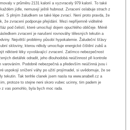
valy v průměru 2131 kalorií a vyzvracely 979 kalorií. To také
o každém jídle, nemusejí ještě hubnout. Zvracení oslabuje strach z
ání. S plným žaludkem se také lépe zvrací. Není proto pravda, že
k, že zvracení podporuje přejídání. Mezi nepříjemně viditelné
žláz pod čelistí, které umocňují dojem opuchlého obličeje. Méně
sledkem zvracení je narušení rovnováhy tělesných tekutin a
ledviny. Největší problémy působí hypokalemie. Žaludeční šťávy
zubní skloviny, kterou někdy umocňuje energické čištění zubů a
t některé léky vyvolávající zvracení. Zatímco nebezpečnost
ených dietářek odradit, jeho dlouhodobá neúčinnost při kontrole
ým varováním. Podobně nebezpečná a především neúčinná jsou i
eré uspokojí snížení váhy po užití projímadel, si uvědomuje, že se
ily tekutin. Tak tenhle clanek jsem nasla na www.anabell.cz a
m, protoze to stejne neni skoro vubec ucinny, tim padem je
ne z vas pomohlo, byla bych moc rada.