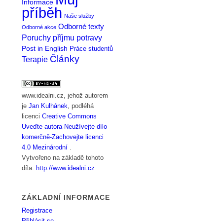
Informace
příběh
Naše služby
Odborné texty
Odborné akce
Poruchy příjmu potravy
Post in English
Práce studentů
Články
Terapie
www.idealni.cz
, jehož autorem
je
Jan Kulhánek
, podléhá
licenci
Creative Commons
Uveďte autora-Neužívejte dílo
komerčně-Zachovejte licenci
4.0 Mezinárodní
.
Vytvořeno na základě tohoto
díla:
http://www.idealni.cz
ZÁKLADNÍ INFORMACE
Registrace
Přihlásit se