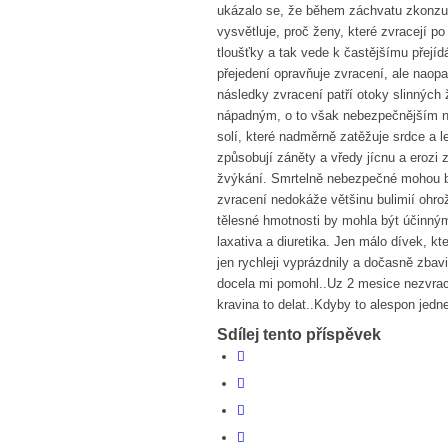
ukázalo se, že během záchvatu zkonzumo
vysvětluje, proč ženy, které zvracejí p
tloušťky a tak vede k častějšímu přejíd
přejedení opravňuje zvracení, ale naopa
následky zvracení patří otoky slinných 
nápadným, o to však nebezpečnějším ná
solí, které nadměrně zatěžuje srdce a 
způsobují záněty a vředy jícnu a erozi 
žvýkání. Smrtelně nebezpečné mohou bý
zvracení nedokáže většinu bulimií ohrož
tělesné hmotnosti by mohla být účinn
laxativa a diuretika. Jen málo dívek, kt
jen rychleji vyprázdnily a dočasně zbav
docela mi pomohl..Uz 2 mesice nezvraci
kravina to delat..Kdyby to alespon jed
Sdílej tento příspěvek