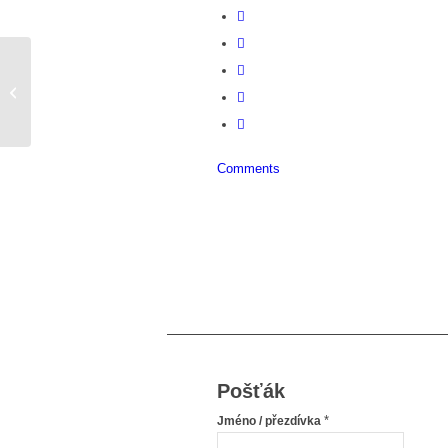
Krasná a štíhla!!!!!
Comments
Pošťák
*
Jméno / přezdívka