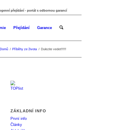
ogenní přejídání - portál s odbornou garancí
mie
Přejídání
Garance
Domů
/
Příběhy ze života
/
Dulezite vedet!!!!!!
ZÁKLADNÍ INFO
První info
Články