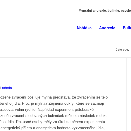
Mentální anorexie, bulimie, psych
Nabídka
Anorexie
Buli
Jste zde:
al
admin
zené zvracení posiluje mylná představa, že zvracením se tělo
eného jídla. Proč je mylná? Zejména cukry, které se začínají
zpracovat velmi rychle. Například experiment pittsburské
vozené zvracení sledovaných bulimiček mělo za následek redukci
ho jídla. Pokusné osoby měly za úkol se během experimentu
ch energetický příjem a energetická hodnota vyzvraceného jídla,