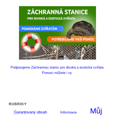
Podporujeme Záchrannou stanici pro divoká a exotická zvířata.
Pomoci můžete i vy.
RUBRIKY
Můj
Garantovaný obsah
Informace