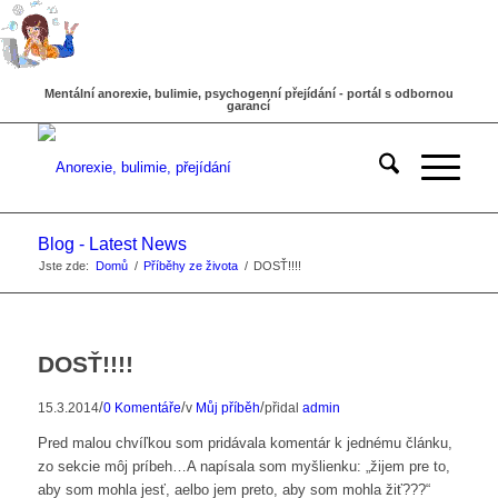
Mentální anorexie, bulimie, psychogenní přejídání - portál s odbornou
garancí
Blog - Latest News
Jste zde:
Domů
/
Příběhy ze života
/
DOSŤ!!!!
DOSŤ!!!!
/
/
/
15.3.2014
0 Komentáře
v
Můj příběh
přidal
admin
Pred malou chvíľkou som pridávala komentár k jednému článku,
zo sekcie môj príbeh…A napísala som myšlienku: „žijem pre to,
aby som mohla jesť, aelbo jem preto, aby som mohla žiť???“