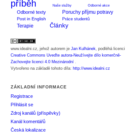
příběh
Naše služby
Odborné akce
Poruchy příjmu potravy
Odborné texty
Post in English
Práce studentů
Články
Terapie
www.idealni.cz
, jehož autorem je
Jan Kulhánek
, podléhá licenci
Creative Commons Uveďte autora-Neužívejte dílo komerčně-
Zachovejte licenci 4.0 Mezinárodní
.
Vytvořeno na základě tohoto díla:
http://www.idealni.cz
ZÁKLADNÍ INFORMACE
Registrace
Přihlásit se
Zdroj kanálů (příspěvky)
Kanál komentářů
Česká lokalizace