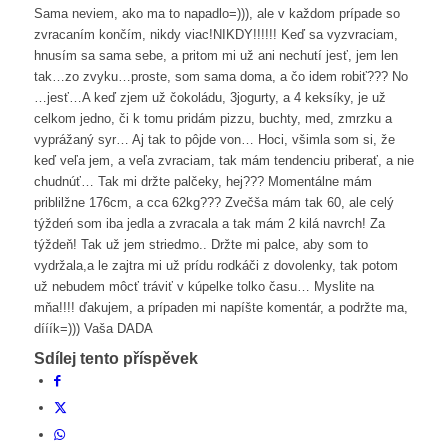
Sama neviem, ako ma to napadlo=))), ale v každom prípade so
zvracaním končím, nikdy viac!NIKDY!!!!!! Keď sa vyzvraciam,
hnusím sa sama sebe, a pritom mi už ani nechutí jesť, jem len
tak…zo zvyku…proste, som sama doma, a čo idem robiť??? No
…jesť…A keď zjem už čokoládu, 3jogurty, a 4 keksíky, je už
celkom jedno, či k tomu pridám pizzu, buchty, med, zmrzku a
vyprážaný syr… Aj tak to pôjde von… Hoci, všimla som si, že
keď veľa jem, a veľa zvraciam, tak mám tendenciu priberať, a nie
chudnúť… Tak mi držte palčeky, hej??? Momentálne mám
priblilžne 176cm, a cca 62kg??? Zvečša mám tak 60, ale celý
týždeń som iba jedla a zvracala a tak mám 2 kilá navrch! Za
týždeň! Tak už jem striedmo.. Držte mi palce, aby som to
vydržala,a le zajtra mi už prídu rodkáči z dovolenky, tak potom
už nebudem môcť tráviť v kúpelke tolko času… Myslite na
mňa!!!! ďakujem, a prípaden mi napíšte komentár, a podržte ma,
dííík=))) Vaša DADA
Sdílej tento příspěvek