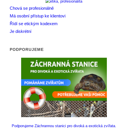
Chová se profesionálně
Má osobní přístup ke klientovi
Řídí se etickým kodexem
Je diskrétní
PODPORUJEME
Podporujeme Záchrannou stanici pro divoká a exotická zvířata.