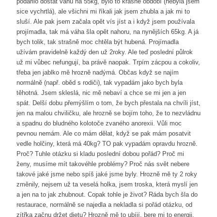
podařilo dostat váhu na 55kg, bylo to krásné období (nebyla jsem
sice vychrtlá), ale všichni mi říkali jak jsem zhubla a jak mi to
sluší. Ale pak jsem začala opět vís jíst a i když jsem používala
projímadla, tak má váha šla opět nahoru, na nynějších 65kg. A já
bych tolik, tak strašně moc chtěla být hubená. Projímadla
užívám pravidelně každý den už 2roky. Ale teď poslední půlrok
už mi vůbec nefungují, ba právě naopak. Trpím zácpou a cokoliv,
třeba jen jablko mě hrozně nadýmá. Občas když se najím
normálně (např. oběd s rodiči), tak vypadám jako bych byla
těhotná. Jsem skleslá, nic mě nebaví a chce se mi jen a jen
spát. Delší dobu přemýšlím o tom, že bych přestala na chvíli jíst,
jen na malou chviličku, ale hrozně se bojím toho, že to nezvládnu
a spadnu do bludného kolotoče zvaného anorexii. Vůli moc
pevnou nemám. Ale co mám dělat, když se pak mám posatvit
vedle holčiny, která má 40kg? TO pak vypadám opravdu hrozně.
Proč? Tuhle otázku si kladu poslední dobou pořád? Proč mi
ženy, musíme mít takovéhle problémy? Proč nás svět nebere
takové jaké jsme nebo spíš jaké jsme byly. Hrozně mě ty 2 roky
změnily, nejsem už ta veselá holka, jsem troska, která myslí jen
a jen na to jak zhubnout. Copak tohle je život? Ráda bych šla do
restaurace, normálně se najedla a nekladla si pořád otázku, od
zítřka začnu držet dietu? Hrozně mě to ubíjí, bere mi to energii.