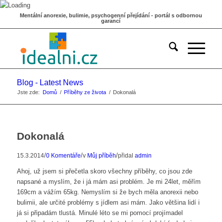
Mentální anorexie, bulimie, psychogenní přejídání - portál s odbornou
garancí
Blog - Latest News
Jste zde:
Domů
/
Příběhy ze života
/
Dokonalá
Dokonalá
/
/
/
15.3.2014
0 Komentáře
v
Můj příběh
přidal
admin
Ahoj, už jsem si přečetla skoro všechny příběhy, co jsou zde
napsané a myslím, že i já mám asi problém. Je mi 24let, měřím
169cm a vážím 65kg. Nemyslím si že bych měla anorexii nebo
bulimii, ale určité problémy s jídlem asi mám. Jako většina lidí i
já si připadám tlustá. Minulé léto se mi pomocí projímadel