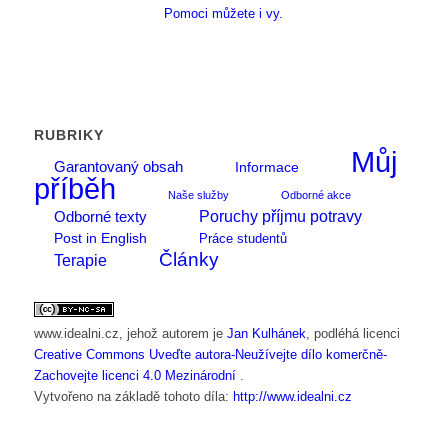
Pomoci můžete i vy.
RUBRIKY
Můj
Garantovaný obsah
Informace
příběh
Naše služby
Odborné akce
Poruchy příjmu potravy
Odborné texty
Post in English
Práce studentů
Články
Terapie
www.idealni.cz
, jehož autorem je
Jan Kulhánek
, podléhá licenci
Creative Commons Uveďte autora-Neužívejte dílo komerčně-
Zachovejte licenci 4.0 Mezinárodní
.
Vytvořeno na základě tohoto díla:
http://www.idealni.cz