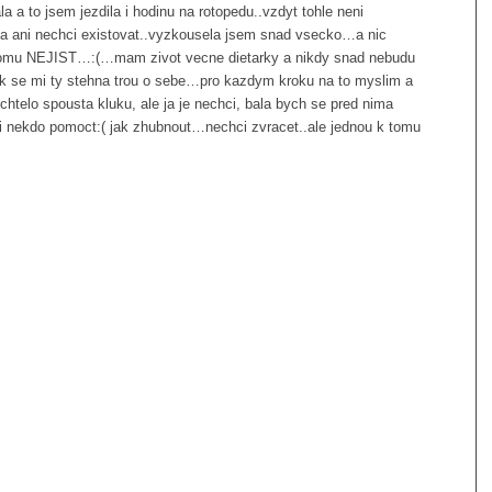
 a to jsem jezdila i hodinu na rotopedu..vzdyt tohle neni
a…ja ani nechci existovat..vyzkousela jsem snad vsecko…a nic
omu NEJIST…:(…mam zivot vecne dietarky a nikdy snad nebudu
ak se mi ty stehna trou o sebe…pro kazdym kroku na to myslim a
htelo spousta kluku, ale ja je nechci, bala bych se pred nima
i nekdo pomoct:( jak zhubnout…nechci zvracet..ale jednou k tomu