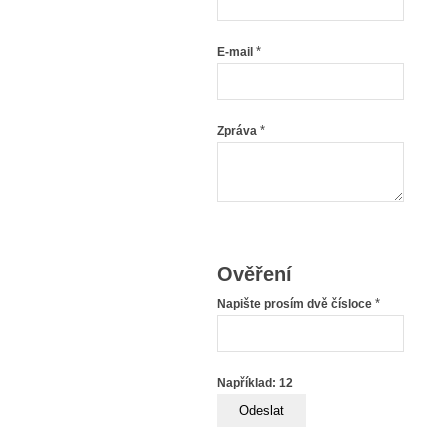
*
E-mail
*
Zpráva
Ověření
*
Napište prosím dvě čísloce
Například: 12