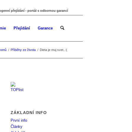
ogenní přejídání - portál s odbornou garancí
mie
Přejídání
Garance
Domů
/
Příběhy ze života
/
Dieta je muj svet..:(
ZÁKLADNÍ INFO
První info
Články