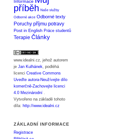
Informace
příběh
Naše služby
Odborné texty
Odborné akce
Poruchy příjmu potravy
Post in English
Práce studentů
Články
Terapie
www.idealni.cz
, jehož autorem
je
Jan Kulhánek
, podléhá
licenci
Creative Commons
Uveďte autora-Neužívejte dílo
komerčně-Zachovejte licenci
4.0 Mezinárodní
.
Vytvořeno na základě tohoto
díla:
http://www.idealni.cz
ZÁKLADNÍ INFORMACE
Registrace
Přihlásit se