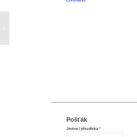
Comments
Peklo
Pošťák
*
Jméno / přezdívka