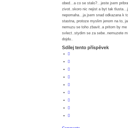
obed…a co se stalo?…jeste jsem pribrala
zivot..skoro nic nejist a byt tak tlust
nepomaha…ja jsem snad odkazana k t
stastna, protoze myslim jenom na to, j
nemuzu se toho zbavit..a pritom by me c
svlect..stydim se za sebe..nemuzete m
dojdu..
Sdílej tento příspěvek