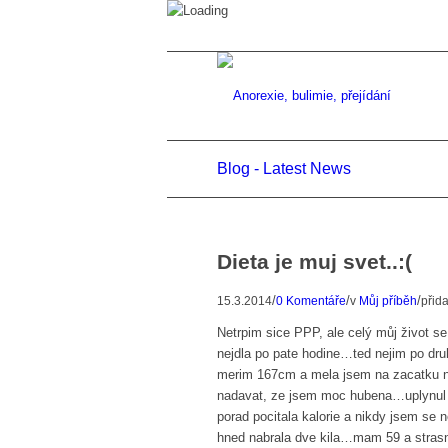
Blog - Latest News
Dieta je muj svet..:(
/
/
/
15.3.2014
0 Komentáře
v
Můj příběh
přid
Netrpim sice PPP, ale celý můj život se
nejdla po pate hodine…ted nejim po dru
merim 167cm a mela jsem na zacatku 
nadavat, ze jsem moc hubena…uplynul r
porad pocitala kalorie a nikdy jsem se
hned nabrala dve kila…mam 59 a stra