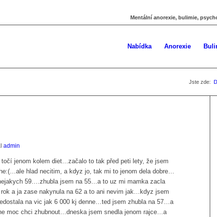
Mentální anorexie, bulimie, psych
Nabídka
Anorexie
Buli
Jste zde:
al
admin
 točí jenom kolem diet…začalo to tak před peti lety, že jsem
he:(…ale hlad necitim, a kdyz jo, tak mi to jenom dela dobre…
nejakych 59….zhubla jsem na 55…a to uz mi mamka zacla
ok a ja zase nakynula na 62 a to ani nevim jak…kdyz jsem
 nedostala na vic jak 6 000 kj denne…ted jsem zhubla na 57…a
sne moc chci zhubnout…dneska jsem snedla jenom rajce…a