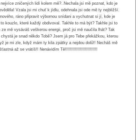
n, nejvíce zničených lidí kolem mě?..Nechala jsi mě poznat, kdo je
ěděla! Vzala jsi mi chuť k jídlu, odehnala jsi ode mě ty nejbližší.
ového, ráno připravit výbornou snídani a vychutnat si jí, kde je
 to kouzlo, které každý obdivoval. Takhle to má být? Takhle jsi to
h ze mě vysáváš veškerou energii, proč jsi mě naučila lhát? Tak
, chystá je snad někdo Tobě? Jsem já pro Tebe překážkou, kterou
dyž je mi zle, když mám ty kila zpátky a nejdou dolů!! Necháš mě
tná až se vrátíš!! Nenávidím Tě!!!!!!!!!!!!!!!!!!!!!!!!!!