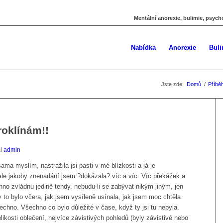
Mentální anorexie, bulimie, psych
Nabídka
Anorexie
Buli
Jste zde:
Domů
/
Příběh
roklínám!!
al
admin
sama myslím, nastražila jsi pasti v mé blízkosti a já je
ale jakoby znenadání jsem ?dokázala? víc a víc. Víc překážek a
hno zvládnu jedině tehdy, nebudu-li se zabývat nikým jiným, jen
y to bylo včera, jak jsem vysíleně usínala, jak jsem moc chtěla
echno. Všechno co bylo důležité v čase, když ty jsi tu nebyla.
likosti oblečení, nejvíce závistivých pohledů (byly závistivé nebo