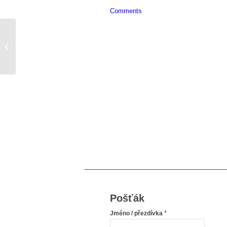
Comments
Pomozte, už nevím jak dál….
Pošťák
*
Jméno / přezdívka