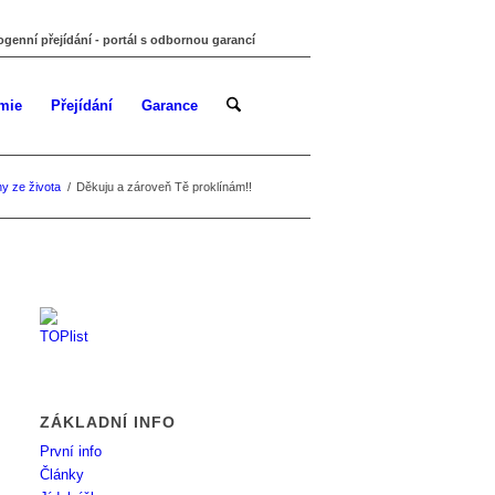
ogenní přejídání - portál s odbornou garancí
mie
Přejídání
Garance
y ze života
/
Děkuju a zároveň Tě proklínám!!
ZÁKLADNÍ INFO
První info
Články