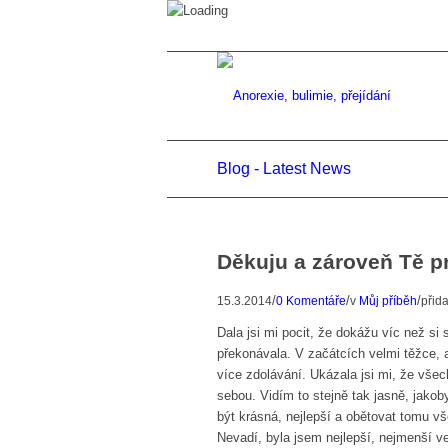
Blog - Latest News
Děkuju a zároveň Tě p
/
/
/
15.3.2014
0 Komentáře
v
Můj příběh
přid
Dala jsi mi pocit, že dokážu víc než si 
překonávala. V začátcích velmi těžce, 
více zdolávání. Ukázala jsi mi, že všec
sebou. Vidím to stejně tak jasně, jakob
být krásná, nejlepší a obětovat tomu vš
Nevadí, byla jsem nejlepší, nejmenší ve