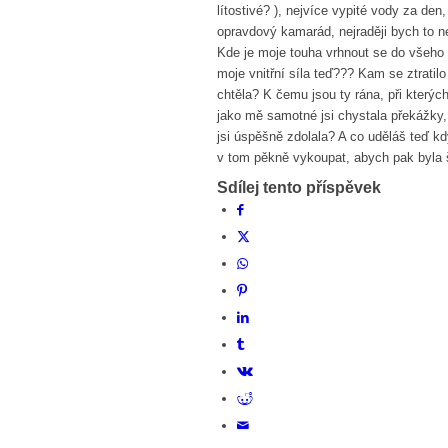
lítostivé? ), nejvíce vypité vody za de
opravdový kamarád, nejraději bych to nev
Kde je moje touha vrhnout se do všeho n
moje vnitřní síla teď??? Kam se ztratilo
chtěla? K čemu jsou ty rána, při kterýc
jako mě samotné jsi chystala překážky
jsi úspěšně zdolala? A co uděláš teď k
v tom pěkně vykoupat, abych pak byla šťas
Sdílej tento příspěvek