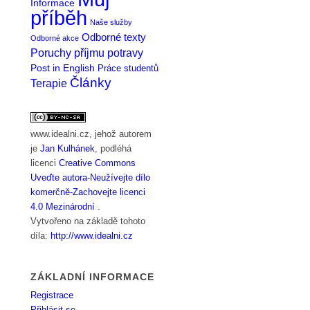
Informace
příběh
Naše služby
Odborné texty
Odborné akce
Poruchy příjmu potravy
Post in English
Práce studentů
Články
Terapie
www.idealni.cz
, jehož autorem
je
Jan Kulhánek
, podléhá
licenci
Creative Commons
Uveďte autora-Neužívejte dílo
komerčně-Zachovejte licenci
4.0 Mezinárodní
.
Vytvořeno na základě tohoto
díla:
http://www.idealni.cz
ZÁKLADNÍ INFORMACE
Registrace
Přihlásit se