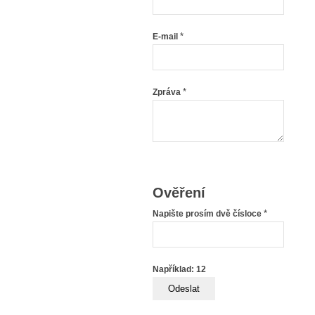
*
E-mail
*
Zpráva
Ověření
*
Napište prosím dvě čísloce
Například: 12