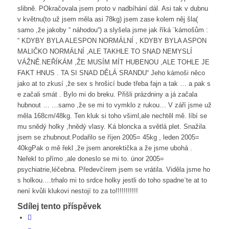
slibně. POkračovala jsem proto v nadbíhání dál. Asi tak v dubnu
v květnu(to už jsem měla asi 78kg) jsem zase kolem něj šla(
samo ,že jakoby “ náhodou“) a slyšela jsme jak říká ¨kámošům :
“ KDYBY BYLA ALESPON NORMÁLNÍ , KDYBY BYLA ASPON
MALIČKO NORMÁLNÍ ,ALE TAKHLE TO SNAD NEMYSLÍ
VÁŽNĚ.NEŘÍKÁM ,ŽE MUSÍM MÍT HUBENOU ,ALE TOHLE JE
FAKT HNUS . TA SI SNAD DĚLÁ SRANDU“ Jeho kámoši něco
jako at to zkusí ,že sex s hrošicí bude třeba fajn a tak … a pak s
e začali smát . Bylo mi do breku. Přišli prázdniny a já začala
hubnout … …samo ,že se mi to vymklo z rukou… V září jsme už
měla 168cm/48kg. Ten kluk si toho všiml,ale nechtěl mě. líbí se
mu snědý holky ,hnědý vlasy. Ká bloncka a světlá plet. Snažila
jsem se zhubnout.Podařilo se říjen 2005= 45kg , leden 2005=
40kgPak o mě řekl ,že jsem anorektička a že jsme ubohá .
Neřekl to přímo ,ale doneslo se mi to. únor 2005=
psychiatrie,léčebna. Předevčírem jsem se vrátila. Viděla jsme ho
s holkou….trhalo mi to srdce holky jestli do toho spadne¨te at to
není kvůli klukovi nestojí to za to!!!!!!!!!!!
Sdílej tento příspěvek