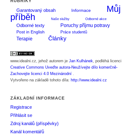
RUBRIKY
Můj
Garantovaný obsah
Informace
příběh
Naše služby
Odborné akce
Poruchy příjmu potravy
Odborné texty
Post in English
Práce studentů
Články
Terapie
www.idealni.cz
, jehož autorem je
Jan Kulhánek
, podléhá licenci
Creative Commons Uveďte autora-Neužívejte dílo komerčně-
Zachovejte licenci 4.0 Mezinárodní
.
Vytvořeno na základě tohoto díla:
http://www.idealni.cz
ZÁKLADNÍ INFORMACE
Registrace
Přihlásit se
Zdroj kanálů (příspěvky)
Kanál komentářů