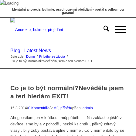
Mentální anorexie, bulimie, psychogenní přejídání - portál s odbornou
garancí
Blog - Latest News
Jste zde:
Domů
/
Příběhy ze života
/
Co je to být normální?Nevěděla jsem a ted hledám EXIT!
Co je to být normální?Nevěděla jsem
a ted hledám EXIT!
/
/
/
15.3.2014
0 Komentáře
v
Můj příběh
přidal
admin
Ahoj,posílám jen v krátkosti můj příběh. … Na základce jěště v
devítce jsme byla v pohodě , hezký ksichtík , pěkný zdravý
vlasy , bílý zuby postava úplně v normě . Co v normě dalo by se