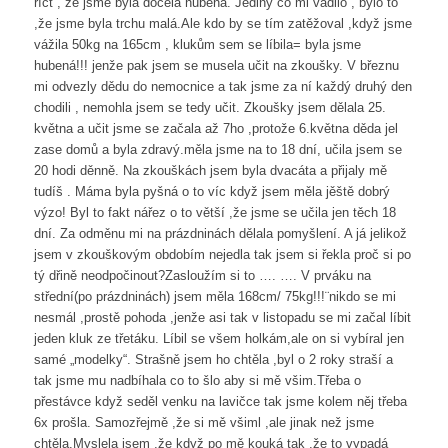
říct , že jsme byla docela hubená. Jediný co mi vadilo , bylo to
,že jsme byla trchu malá.Ale kdo by se tím zatěžoval ,když jsme
vážila 50kg na 165cm , klukům sem se líbila= byla jsme
hubená!!! jenže pak jsem se musela učit na zkoušky. V březnu
mi odvezly dědu do nemocnice a tak jsme za ní každý druhý den
chodili , nemohla jsem se tedy učit. Zkoušky jsem dělala 25.
května a učit jsme se začala až 7ho ,protože 6.května děda jel
zase domů a byla zdravý.měla jsme na to 18 dní, učila jsem se
20 hodi děnně. Na zkouškách jsem byla dvacáta a přijaly mě
tudíš . Máma byla pyšná o to víc když jsem měla jěště dobrý
výzo! Byl to fakt nářez o to větší ,že jsme se učila jen těch 18
dní. Za odměnu mi na prázdninách dělala pomyšlení. A já jelikož
jsem v zkouškovým obdobím nejedla tak jsem si řekla proč si po
tý dřině neodpočinout?Zasloužím si to …. …. V prváku na
střední(po prázdninách) jsem měla 168cm/ 75kg!!!¨nikdo se mi
nesmál ,prostě pohoda ,jenže asi tak v listopadu se mi začal líbit
jeden kluk ze třetáku. Líbil se všem holkám,ale on si vybíral jen
samé „modelky“. Strašně jsem ho chtěla ,byl o 2 roky straší a
tak jsme mu nadbíhala co to šlo aby si mě všim.Třeba o
přestávce když seděl venku na lavičce tak jsme kolem něj třeba
6x prošla. Samozřejmě ,že si mě všiml ,ale jinak než jsme
chtěla.Myslela jsem ,že když po mě kouká tak ,že to vypadá