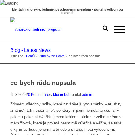
Mentální anorexie, bulimie, psychogenní přejídání - portál s odbornou
garancí
Blog - Latest News
Jste zde:
Domů
/
Příběhy ze života
/
co bych ráda napsala
co bych ráda napsala
/
/
/
15.3.2014
0 Komentáře
v
Můj příběh
přidal
admin
Zdravím všechny holky, které navštěvují tyto stránky – ať už ty
„známé“, tak i „neznámé“, se kterými jsem neměla tu čest si v
pokecu pokecat 🙂 Píšu jenom krátce – stala se velká změna v
mém životě, která je pro mě nesmírně důležitá a věřím, že také
díky ní už budu jenom na té dobré straně, mezi vyléčenými.