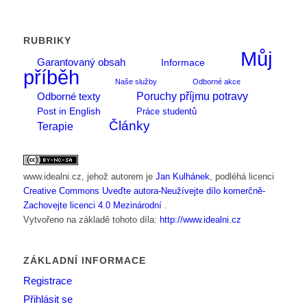
RUBRIKY
Můj
Garantovaný obsah
Informace
příběh
Naše služby
Odborné akce
Poruchy příjmu potravy
Odborné texty
Post in English
Práce studentů
Články
Terapie
www.idealni.cz
, jehož autorem je
Jan Kulhánek
, podléhá licenci
Creative Commons Uveďte autora-Neužívejte dílo komerčně-
Zachovejte licenci 4.0 Mezinárodní
.
Vytvořeno na základě tohoto díla:
http://www.idealni.cz
ZÁKLADNÍ INFORMACE
Registrace
Přihlásit se