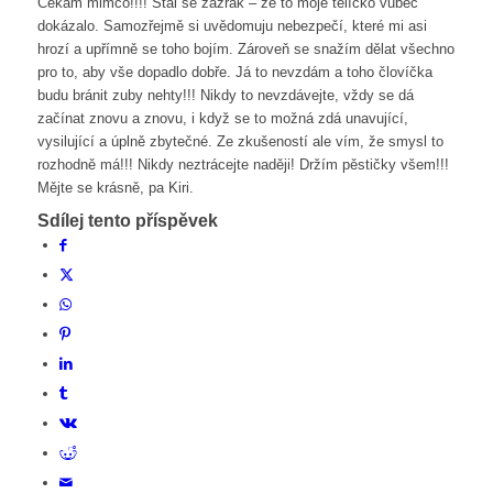
Čekám mimčo!!!! Stal se zázrak – že to moje tělíčko vůbec
dokázalo. Samozřejmě si uvědomuju nebezpečí, které mi asi
hrozí a upřímně se toho bojím. Zároveň se snažím dělat všechno
pro to, aby vše dopadlo dobře. Já to nevzdám a toho človíčka
budu bránit zuby nehty!!! Nikdy to nevzdávejte, vždy se dá
začínat znovu a znovu, i když se to možná zdá unavující,
vysilující a úplně zbytečné. Ze zkušeností ale vím, že smysl to
rozhodně má!!! Nikdy neztrácejte naději! Držím pěstičky všem!!!
Mějte se krásně, pa Kiri.
Sdílej tento příspěvek