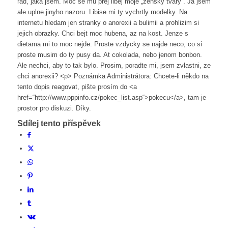
rad, jaka jsem. Moc se mu prej libej moje „zensky tvary“. Ja jsem
ale uplne jinyho nazoru. Libise mi ty vychrtly modelky. Na
internetu hledam jen stranky o anorexii a bulimii a prohlizim si
jejich obrazky. Chci bejt moc hubena, az na kost. Jenze s
dietama mi to moc nejde. Proste vzdycky se najde neco, co si
proste musim do ty pusy da. At cokolada, nebo jenom bonbon.
Ale nechci, aby to tak bylo. Prosim, poradte mi, jsem zvlastni, ze
chci anorexii? <p> Poznámka Administrátora: Chcete-li někdo na
tento dopis reagovat, pište prosím do <a
href=“http://www.pppinfo.cz/pokec_list.asp“>pokecu</a>, tam je
prostor pro diskuzi. Díky.
Sdílej tento příspěvek