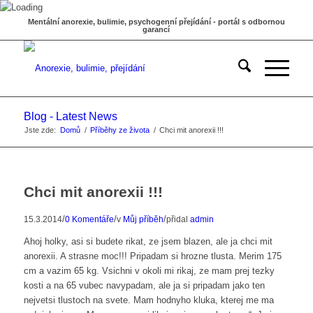
Mentální anorexie, bulimie, psychogenní přejídání - portál s odbornou
garancí
Blog - Latest News
Jste zde:
Domů
/
Příběhy ze života
/
Chci mit anorexii !!!
Chci mit anorexii !!!
/
/
/
15.3.2014
0 Komentáře
v
Můj příběh
přidal
admin
Ahoj holky, asi si budete rikat, ze jsem blazen, ale ja chci mit
anorexii. A strasne moc!!! Pripadam si hrozne tlusta. Merim 175
cm a vazim 65 kg. Vsichni v okoli mi rikaj, ze mam prej tezky
kosti a na 65 vubec navypadam, ale ja si pripadam jako ten
nejvetsi tlustoch na svete. Mam hodnyho kluka, kterej me ma