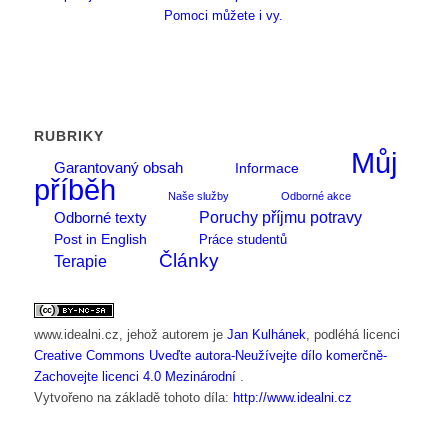
Pomoci můžete i vy.
RUBRIKY
Můj
Garantovaný obsah
Informace
příběh
Naše služby
Odborné akce
Poruchy příjmu potravy
Odborné texty
Post in English
Práce studentů
Články
Terapie
www.idealni.cz
, jehož autorem je
Jan Kulhánek
, podléhá licenci
Creative Commons Uveďte autora-Neužívejte dílo komerčně-
Zachovejte licenci 4.0 Mezinárodní
.
Vytvořeno na základě tohoto díla:
http://www.idealni.cz