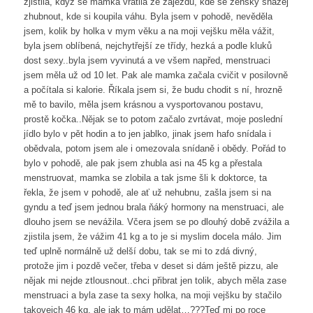
zjistila, když se mamka vrátila ze zájezdu, kde se ženský snažej
zhubnout, kde si koupila váhu. Byla jsem v pohodě, nevěděla
jsem, kolik by holka v mym věku a na moji vejšku měla vážit,
byla jsem oblíbená, nejchytřejší ze třídy, hezká a podle kluků
dost sexy..byla jsem vyvinutá a ve všem napřed, menstruaci
jsem měla už od 10 let. Pak ale mamka začala cvičit v posilovně
a počítala si kalorie. Říkala jsem si, že budu chodit s ní, hrozně
mě to bavilo, měla jsem krásnou a vysportovanou postavu,
prostě kočka..Nějak se to potom začalo zvrtávat, moje poslední
jídlo bylo v pět hodin a to jen jablko, jinak jsem hafo snídala i
obědvala, potom jsem ale i omezovala snídaně i obědy. Pořád to
bylo v pohodě, ale pak jsem zhubla asi na 45 kg a přestala
menstruovat, mamka se zlobila a tak jsme šli k doktorce, ta
řekla, že jsem v pohodě, ale ať už nehubnu, zašla jsem si na
gyndu a teď jsem jednou brala ňáký hormony na menstruaci, ale
dlouho jsem se nevážila. Včera jsem se po dlouhý době zvážila a
zjistila jsem, že vážim 41 kg a to je si myslim docela málo. Jim
teď uplně normálně už delší dobu, tak se mi to zdá divný,
protože jim i pozdě večer, třeba v deset si dám ještě pizzu, ale
nějak mi nejde ztlousnout..chci přibrat jen tolik, abych měla zase
menstruaci a byla zase ta sexy holka, na moji vejšku by stačilo
takovejch 46 kg, ale jak to mám udělat…???Teď mi po roce