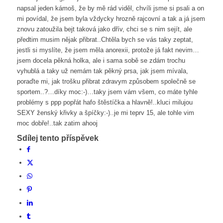
napsal jeden kámoš, že by mě rád viděl, chvíli jsme si psali a on
mi povídal, že jsem byla vždycky hrozně rajcovní a tak a já jsem
znovu zatoužila bejt taková jako dřív, chci se s nim sejít, ale
předtim musim nějak přibrat..Chtěla bych se vás taky zeptat,
jestli si myslíte, že jsem měla anorexii, protože já fakt nevim…
jsem docela pěkná holka, ale i sama sobě se zdám trochu
vyhublá a taky už nemám tak pěkný prsa, jak jsem mívala,
poraďte mi, jak trošku přibrat zdravym způsobem společně se
sportem..?…díky moc:-)…taky jsem vám všem, co máte tyhle
problémy s ppp popřát hafo štěstíčka a hlavně!..kluci milujou
SEXY ženský křivky a špíčky:-)..je mi teprv 15, ale tohle vim
moc dobře!..tak zatim ahooj
Sdílej tento příspěvek