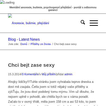
Mentální anorexie, bulimie, psychogenní přejídání - portál s odbornou
garancí
Blog - Latest News
Jste zde:
Domů
/
Příběhy ze života
/
Chci bejt zase sexy
Chci bejt zase sexy
/
/
/
15.3.2014
0 Komentáře
v
Můj příběh
přidal
admin
Ahojky lidičky!!!Tuhle stránku jsem vyhrabala teprve dneska a
dost mě zaujala..Četla jsem si totiž nějaký vaše příběhy a
zjišŤuju, že jsou dost podobný tomu mýmu..Vim už dlouho, že
nejsem uplně v pohodě, ale chtěla bych se s váma poradit.
Začalo to v osmý třídě, měla jsem 158 cm a asi 53 kilo, to jsem