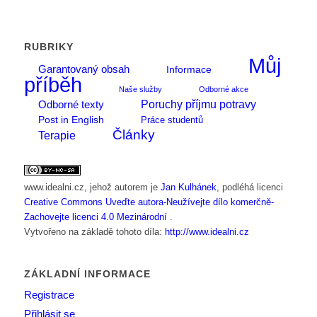
RUBRIKY
Můj
Garantovaný obsah
Informace
příběh
Naše služby
Odborné akce
Poruchy příjmu potravy
Odborné texty
Post in English
Práce studentů
Články
Terapie
www.idealni.cz
, jehož autorem je
Jan Kulhánek
, podléhá licenci
Creative Commons Uveďte autora-Neužívejte dílo komerčně-
Zachovejte licenci 4.0 Mezinárodní
.
Vytvořeno na základě tohoto díla:
http://www.idealni.cz
ZÁKLADNÍ INFORMACE
Registrace
Přihlásit se