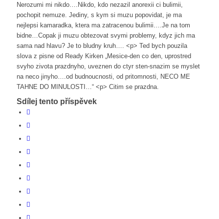
Nerozumi mi nikdo….Nikdo, kdo nezazil anorexii ci bulimii,
pochopit nemuze. Jediny, s kym si muzu popovidat, je ma
nejlepsi kamaradka, ktera ma zatracenou bulimii….Je na tom
bidne…Copak ji muzu obtezovat svymi problemy, kdyz jich ma
sama nad hlavu? Je to bludny kruh…. <p> Ted bych pouzila
slova z pisne od Ready Kirken „Mesice-den co den, uprostred
svyho zivota prazdnyho, uveznen do ctyr sten-snazim se myslet
na neco jinyho….od budnoucnosti, od pritomnosti, NECO ME
TAHNE DO MINULOSTI…“ <p> Citim se prazdna.
Sdílej tento příspěvek