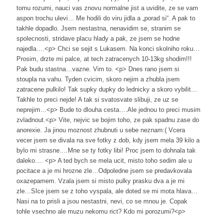
tomu rozumi, nauci vas znovu normalne jist a uvidite, ze se vam
aspon trochu ulevi… Me hodili do viru jidla a „porad si“. A pak to
takhle dopadlo. Jsem nestastna, nenavidim se, stranim se
spolecnosti, stridave placu hlady a pak, ze jsem se hodne
najedla….<p> Chci se sejit s Lukasem. Na konci skolniho roku…
Prosim, drzte mi palce, at tech zatracenych 10-13kg shodim!!!
Pak budu stastna…vazne. Vim to. <p> Dnes rano jsem si
stoupla na vahu. Tyden cvicim, skoro nejim a zhubla jsem
zatracene pulkilo! Tak supky dupky do lednicky a skoro vybilit…
Takhle to preci nejde! A tak si svatosvate slibuji, ze uz se
neprejim…<p> Bude to dlouha cesta….Ale jednou to preci musim
zvladnout.<p> Vite, nejvic se bojim toho, ze pak spadnu zase do
anorexie. Ja jinou moznost zhubnuti u sebe neznam:( Vcera
vecer jsem se divala na sve fotky z dob, kdy jsem mela 39 kilo a
bylo mi strasne….Mne se ty fotky libi! Proc jsem to dohnala tak
daleko…. <p> A ted bych se mela ucit, misto toho sedim ale u
pocitace a je mi hrozne zle…Odpoledne jsem se predavkovala
oxazepamem. Vzala jsem si misto pulky prasku dva a je mi
zle…SIce jsem se z toho vyspala, ale doted se mi mota hlava…
Nasi na to prisli a jsou nestastni, nevi, co se mnou je. Copak
tohle vsechno ale muzu nekomu rict? Kdo mi porozumi?<p>