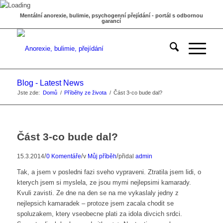
Mentální anorexie, bulimie, psychogenní přejídání - portál s odbornou
garancí
Blog - Latest News
Jste zde:
Domů
/
Příběhy ze života
/
Část 3-co bude dal?
Část 3-co bude dal?
/
/
/
15.3.2014
0 Komentáře
v
Můj příběh
přidal
admin
Tak, a jsem v posledni fazi sveho vypraveni. Ztratila jsem lidi, o
kterych jsem si myslela, ze jsou mymi nejlepsimi kamarady.
Kvuli zavisti. Ze dne na den se na me vykaslaly jedny z
nejlepsich kamaradek – protoze jsem zacala chodit se
spoluzakem, ktery vseobecne plati za idola divcich srdci.