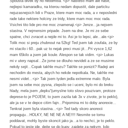
Spousta divek by ho neodmitla. <p> Nastesti mam ale nase,
nejlepsi kamaradku, na kterou nedam dopustit, dale particku
nejuzasnejsich lidi v Praze, ktere mam moc rada, a v neposledni
rade take nektere holciny ze tridy, ktere mam moc moc rada.
Vsichni tito lide pro me moc znamenaji.<p> Jenze…ja nejsem
stastna. V nejmensim pripade. Jsem na dne. Je mi ze sebe
spatne, chci zvracet a nejde mi to. Asi je to lepsi, ale…ale.<p>
Tolik moc si preju zhubnout na 52kg! Ted jsem tak zoufala, ze by
mi stacilo i 60…pak uz to nejak preci musi jit…Pri vysce 1,62
mam 65kilo a jsem jak koule. Alespon se tak vidim. <p> Lukas
mi v utery napsal…Ze jsme se dlouho nevideli a ze se musime
nekdy sejit…Copak takhle muzu? Takhle se ponizit? Radeji ani
nechodim do mesta, abych ho nekde nepotkala. Ne, takhle me
nesmi videt…<p> Tak jsem tyden jedla extremne malo. Byla
jsem na sebe moc pysna, zlepsilo se i uceni, bylo mi do breku
hlady, mela jsem „depku“(umyslne toto slovo pouzivam, protoze
deprese-to je POJEM, to jsem zazila tak 3x v zivote, je to peklo),
ale ja se v te depce citim fajn…Pripomina mi to doby anorexie…
Tenkrat jsem byla stastna…<p> Ted tady skoro anorexii
propaguju…HOLKY, NE NE NE A NE!!!! Nesmite se tomu
poddavat, mohly byste skoncit jako ja…a to nechci, je to peklo.
Pokud to jeste jde, dejte se do kupy, zajdete za nekym, kdo