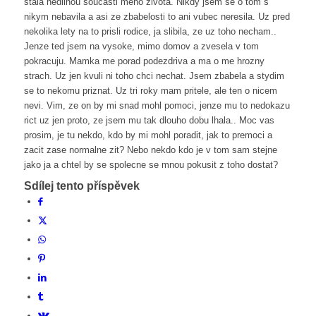
stala nedilnou soucasti meho zivota. Nikdy jsem se o tom s
nikym nebavila a asi ze zbabelosti to ani vubec neresila. Uz pred
nekolika lety na to prisli rodice, ja slibila, ze uz toho necham..
Jenze ted jsem na vysoke, mimo domov a zvesela v tom
pokracuju. Mamka me porad podezdriva a ma o me hrozny
strach. Uz jen kvuli ni toho chci nechat. Jsem zbabela a stydim
se to nekomu priznat. Uz tri roky mam pritele, ale ten o nicem
nevi. Vim, ze on by mi snad mohl pomoci, jenze mu to nedokazu
rict uz jen proto, ze jsem mu tak dlouho dobu lhala.. Moc vas
prosim, je tu nekdo, kdo by mi mohl poradit, jak to premoci a
zacit zase normalne zit? Nebo nekdo kdo je v tom sam stejne
jako ja a chtel by se spolecne se mnou pokusit z toho dostat?
Sdílej tento příspěvek