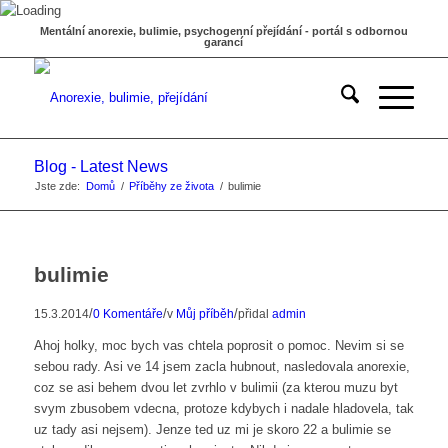
Mentální anorexie, bulimie, psychogenní přejídání - portál s odbornou
garancí
Blog - Latest News
Jste zde:
Domů
/
Příběhy ze života
/
bulimie
bulimie
/
/
/
15.3.2014
0 Komentáře
v
Můj příběh
přidal
admin
Ahoj holky, moc bych vas chtela poprosit o pomoc. Nevim si se
sebou rady. Asi ve 14 jsem zacla hubnout, nasledovala anorexie,
coz se asi behem dvou let zvrhlo v bulimii (za kterou muzu byt
svym zbusobem vdecna, protoze kdybych i nadale hladovela, tak
uz tady asi nejsem). Jenze ted uz mi je skoro 22 a bulimie se