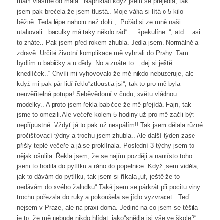
mám vlastně od mala.. Například když jsem se přejedla, tak
jsem pak brečela že jsem tlustá.. Moje váha si lítá o 5 kilo
běžně. Teda lépe nahoru než dolů.,. Pořád si ze mně naši
utahovali. „baculky má taky někdo rád“ „…špekulíne..“, atd… asi
to znáte.. Pak jsem před rokem zhubla. Jedla jsem. Normálně a
zdravě. Určité životní komplikace mě vyhnali do Prahy. Tam
bydlím u babičky a u dědy. No a znáte to.. „dej si ještě
knedlíček..“ Chvíli mi vyhovovalo že mě nikdo nebuzeruje, ale
když mi pak pár lidí řeklo“ztloustla jsi“, tak to pro mě byla
neuvěřitelná potupa! Seběvědomí v čudu, světu vládnou
modelky.. A proto jsem řekla babičce že mě přejídá. Fajn, tak
jsme to omezili.Ale večeře kolem 5 hodiny už pro mě začli být
nepřípustné. Vždyť já to pak už nespálím!! Tak jsem dělala různé
pročišťovací týdny a trochu jsem zhubla.. Ale další týden zase
přišly teplé večeře a já se proklínala. Poslední 3 týdny jsem to
nějak ošulila. Řekla jsem, že se najím později a namísto toho
jsem to hodila do pytlíku a ráno do popelnice. Když jsem viděla,
jak to dávám do pytlíku, tak jsem si říkala „uf, ještě že to
nedávám do svého žaludku“.Také jsem se párkrát při pocitu viny
trochu pořezala do ruky a pokoušela se jídlo vyzvracet.. Teď
nejsem v Praze, ale na praxi doma. Jediné na co jsem se těšila
je to, že mě nebude nikdo hlídat, jako“snědla jsi vše ve škole?“