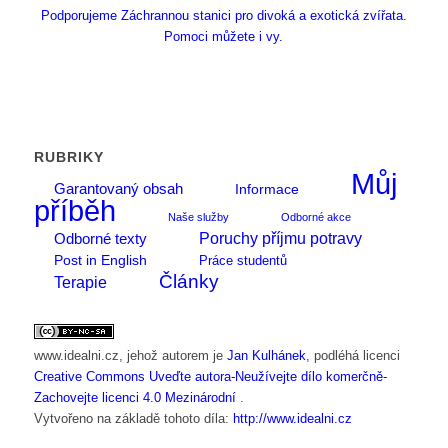
Podporujeme Záchrannou stanici pro divoká a exotická zvířata.
Pomoci můžete i vy.
RUBRIKY
Můj
Garantovaný obsah
Informace
příběh
Naše služby
Odborné akce
Poruchy příjmu potravy
Odborné texty
Post in English
Práce studentů
Články
Terapie
www.idealni.cz
, jehož autorem je
Jan Kulhánek
, podléhá licenci
Creative Commons Uveďte autora-Neužívejte dílo komerčně-
Zachovejte licenci 4.0 Mezinárodní
.
Vytvořeno na základě tohoto díla:
http://www.idealni.cz