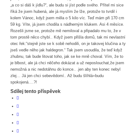
„a co si dáš k jídlu?“, ale budu si jíst podle svého. Přítel mi sice
říká že jsem hubená, ale já myslím že lže, protože to tvrdil i
kolem Vánoc, když jsem měla o 5 kilo víc. Teď mám při 170 cm
59 kg. Víte, já jsem chodila s nádherným klukem. Asi 4 měsíce.
Rozešli jsme se, protože mě nemiloval a připadalo mu to, že v
tom prostě něco chybí.. Když jsem přišla domů, tak mi nevlastní
otec řek:“stejně jste se k sobě nehodili, on je takovej klučina a ty
jseš vedle něho jak haldegron.“ Tak jsem usoudila, že teď když
zhubnu, tak bude litovat toho, jak se ke mně choval. Vím, že to
je blbost, ale já chci něčeho dokázat a už neposlouchat,že jsem
nemožná a nic nedotáhnu do konce.. .jen aby ten konec nebyl
zlej… Já jen chci sebevědomí.. Až budu šlíhlá=budu
spokojená….?!
Sdílej tento příspěvek