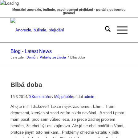
Mentální anorexie, bulimie, psychogenní přejídání - portál s odbornou
garancí
Blog - Latest News
Jste zde:
Domů
/
Příběhy ze života
/
Blbá doba
Blbá doba
/
/
/
15.3.2014
0 Komentáře
v
Můj příběh
přidal
admin
Ahojte milí lidičkové!! Takže nějek začneme.. Ehm.. Trpím
depresemi, kterých si snad zatím nikdo nevšiml.. A snad i proto
mám pocit, proč sem vůbec lezu, že přece žádnej problém
nemám, že chci být asi zajímavá. Ale já se chci podělit s Vámi,
protože jiným toto neříkám.. Problémy ohledně vztahu k jídlu