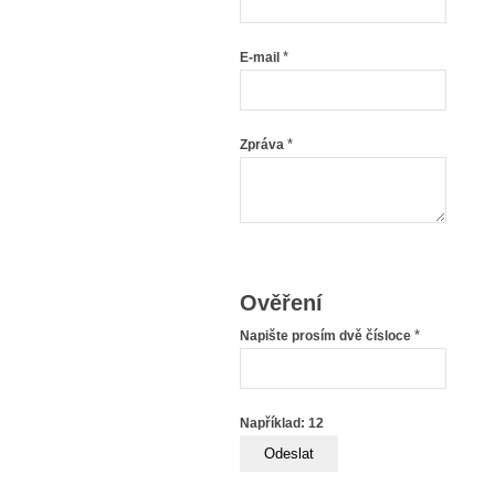
*
E-mail
*
Zpráva
Ověření
*
Napište prosím dvě čísloce
Například: 12