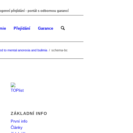
ogenní přejídání - portál s odbornou garancí
mie
Přejídání
Garance
ed to mental anorexia and bulimia
/
schema-bc
ZÁKLADNÍ INFO
První info
Články