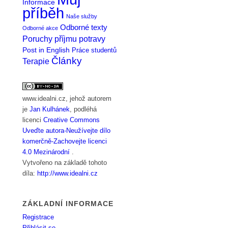
Informace
příběh
Naše služby
Odborné texty
Odborné akce
Poruchy příjmu potravy
Post in English
Práce studentů
Články
Terapie
www.idealni.cz
, jehož autorem
je
Jan Kulhánek
, podléhá
licenci
Creative Commons
Uveďte autora-Neužívejte dílo
komerčně-Zachovejte licenci
4.0 Mezinárodní
.
Vytvořeno na základě tohoto
díla:
http://www.idealni.cz
ZÁKLADNÍ INFORMACE
Registrace
Přihlásit se