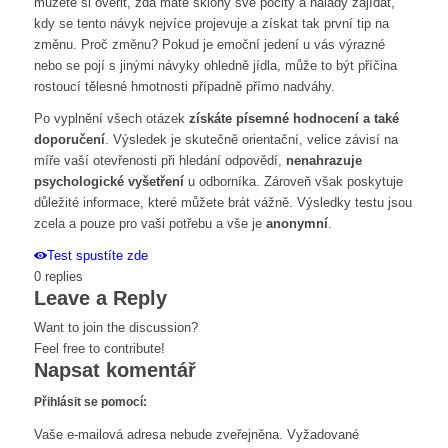
můžete si ověřit, zda máte sklony své pocity a nálady zajídat,
kdy se tento návyk nejvíce projevuje a získat tak první tip na
změnu. Proč změnu? Pokud je emoční jedení u vás výrazné
nebo se pojí s jinými návyky ohledně jídla, může to být příčina
rostoucí tělesné hmotnosti případně přímo nadváhy.
Po vyplnění všech otázek
získáte písemné hodnocení a také
doporučení
. Výsledek je skutečně orientační, velice závisí na
míře vaší otevřenosti při hledání odpovědí,
nenahrazuje
psychologické vyšetření
u odborníka. Zároveň však poskytuje
důležité informace, které můžete brát vážně. Výsledky testu jsou
zcela a pouze pro vaši potřebu a vše je
anonymní
.
Test spustíte zde
0
replies
Leave a Reply
Want to join the discussion?
Feel free to contribute!
Napsat komentář
Přihlásit se pomocí:
Vaše e-mailová adresa nebude zveřejněna.
Vyžadované