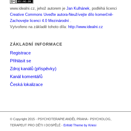
www.idealni.cz
, jehož autorem je
Jan Kulhánek
, podléhá licenci
Creative Commons Uveďte autora-Neužívejte dílo komerčně-
Zachovejte licenci 4.0 Mezinárodní
.
Vytvořeno na základě tohoto díla:
http://www.idealni.cz
ZÁKLADNÍ INFORMACE
Registrace
Přihlásit se
Zdroj kanálů (příspěvky)
Kanál komentářů
Česká lokalizace
© Copyright 2015 - PSYCHOTERAPIE ANDĚL PRAHA - PSYCHOLOG,
TERAPEUT PRO DĚTI I DOSPĚLÉ -
Enfold Theme by Kriesi