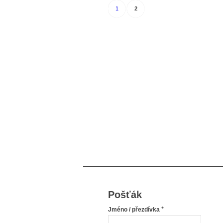
1
2
Pošťák
*
Jméno / přezdívka