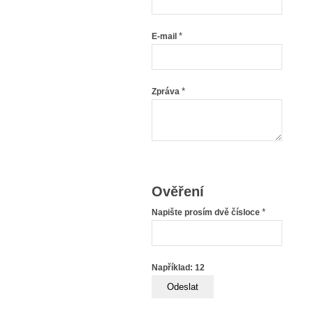
*
E-mail
*
Zpráva
Ověření
*
Napište prosím dvě čísloce
Například: 12