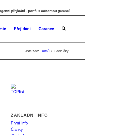
ogenní přejídání - portál s odbornou garancí
mie
Přejídání
Garance
Jste zde:
Domů
/
Jídelníčky
ZÁKLADNÍ INFO
První info
Články