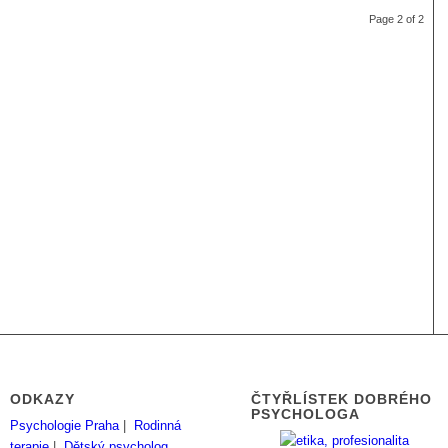
Page 2 of 2
ODKAZY
ČTYŘLÍSTEK DOBRÉHO
PSYCHOLOGA
Psychologie Praha
|
Rodinná
terapie
|
Dětský psycholog