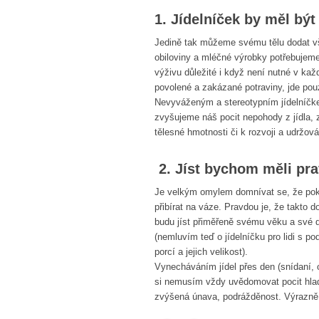
1. Jídelníček by měl být
Jedině tak můžeme svému tělu dodat vše
obiloviny a mléčné výrobky potřebujeme
výživu důležité i když není nutné v ka
povolené a zakázané potraviny, jde pou
Nevyváženým a stereotypním jídelníčkem
zvyšujeme náš pocit nepohody z jídla,
tělesné hmotnosti či k rozvoji a udržov
2. Jíst bychom měli pra
Je velkým omylem domnívat se, že pokud
přibírat na váze. Pravdou je, že takto 
budu jíst přiměřeně svému věku a své de
(nemluvím teď o jídelníčku pro lidi s po
porcí a jejich velikost).
Vynecháváním jídel přes den (snídaní,
si nemusím vždy uvědomovat pocit hlad
zvýšená únava, podrážděnost. Výrazně s