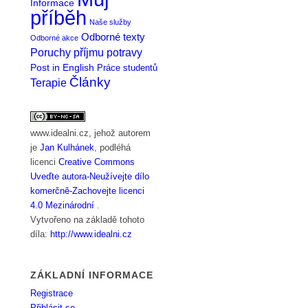
Informace
příběh
Naše služby
Odborné texty
Odborné akce
Poruchy příjmu potravy
Post in English
Práce studentů
Články
Terapie
www.idealni.cz
, jehož autorem
je
Jan Kulhánek
, podléhá
licenci
Creative Commons
Uveďte autora-Neužívejte dílo
komerčně-Zachovejte licenci
4.0 Mezinárodní
.
Vytvořeno na základě tohoto
díla:
http://www.idealni.cz
ZÁKLADNÍ INFORMACE
Registrace
Přihlásit se