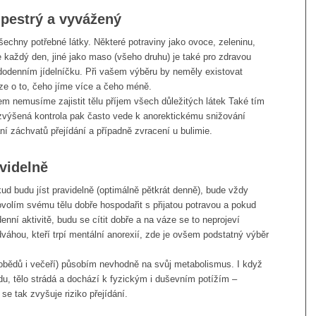
 pestrý a vyvážený
chny potřebné látky. Některé potraviny jako ovoce, zeleninu,
 každý den, jiné jako maso (všeho druhu) je také pro zdravou
ždodenním jídelníčku. Při vašem výběru by neměly existovat
ze o to, čeho jíme více a čeho méně.
 nemusíme zajistit tělu příjem všech důležitých látek Také tím
 zvýšená kontrola pak často vede k anorektickému snižování
ání záchvatů přejídání a případně zvracení u bulimie.
videlně
 budu jíst pravidelně (optimálně pětkrát denně), bude vždy
dovolím svému tělu dobře hospodařit s přijatou potravou a pokud
nní aktivitě, budu se cítit dobře a na váze se to neprojeví
dváhou, kteří trpí mentální anorexií, zde je ovšem podstatný výběr
 obědů i večeří) působím nevhodně na svůj metabolismus. I když
u, tělo strádá a dochází k fyzickým i duševním potížím –
e tak zvyšuje riziko přejídání.