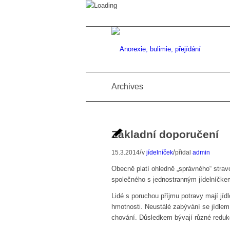
Archives
Základní doporučení
/
/
15.3.2014
v
jídelníček
přidal
admin
Obecně platí ohledně „správného“ stra
společného s jednostranným jídelníčkem
Lidé s poruchou příjmu potravy mají jíd
hmotnosti. Neustálé zabývání se jídle
chování. Důsledkem bývají různé redukč