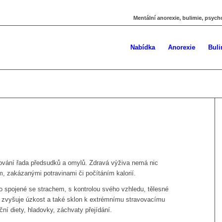
Mentální anorexie, bulimie, psych
Nabídka
Anorexie
Buli
vování řada předsudků a omylů. Zdravá výživa nemá nic
, zakázanými potravinami či počítáním kalorií.
lo spojené se strachem, s kontrolou svého vzhledu, tělesné
m zvyšuje úzkost a také sklon k extrémnímu stravovacímu
ní diety, hladovky, záchvaty přejídání.