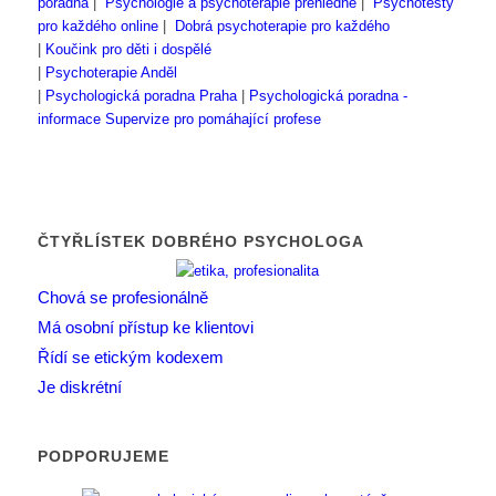
poradna
|
Psychologie a psychoterapie přehledně
|
Psychotesty
pro každého online
|
Dobrá psychoterapie pro každého
|
Koučink pro děti i dospělé
|
Psychoterapie Anděl
|
Psychologická poradna Praha
|
Psychologická poradna -
informace
Supervize pro pomáhající profese
ČTYŘLÍSTEK DOBRÉHO PSYCHOLOGA
Chová se profesionálně
Má osobní přístup ke klientovi
Řídí se etickým kodexem
Je diskrétní
PODPORUJEME