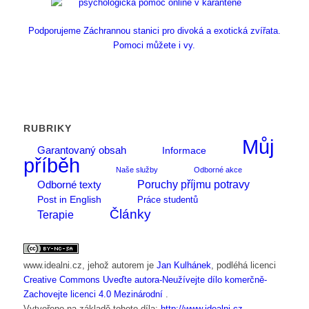
Podporujeme Záchrannou stanici pro divoká a exotická zvířata.
Pomoci můžete i vy.
RUBRIKY
Můj
Garantovaný obsah
Informace
příběh
Naše služby
Odborné akce
Poruchy příjmu potravy
Odborné texty
Post in English
Práce studentů
Články
Terapie
www.idealni.cz
, jehož autorem je
Jan Kulhánek
, podléhá licenci
Creative Commons Uveďte autora-Neužívejte dílo komerčně-
Zachovejte licenci 4.0 Mezinárodní
.
Vytvořeno na základě tohoto díla:
http://www.idealni.cz