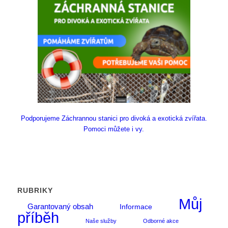
Podporujeme Záchrannou stanici pro divoká a exotická zvířata.
Pomoci můžete i vy.
RUBRIKY
Můj
Garantovaný obsah
Informace
příběh
Naše služby
Odborné akce