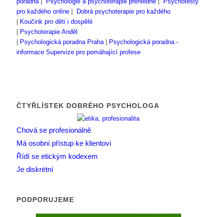
poradna
|
Psychologie a psychoterapie přehledně
|
Psychotesty
pro každého online
|
Dobrá psychoterapie pro každého
|
Koučink pro děti i dospělé
|
Psychoterapie Anděl
|
Psychologická poradna Praha
|
Psychologická poradna -
informace
Supervize pro pomáhající profese
ČTYŘLÍSTEK DOBRÉHO PSYCHOLOGA
Chová se profesionálně
Má osobní přístup ke klientovi
Řídí se etickým kodexem
Je diskrétní
PODPORUJEME