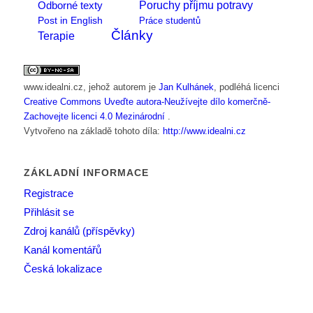
Poruchy příjmu potravy
Odborné texty
Post in English
Práce studentů
Články
Terapie
www.idealni.cz
, jehož autorem je
Jan Kulhánek
, podléhá licenci
Creative Commons Uveďte autora-Neužívejte dílo komerčně-
Zachovejte licenci 4.0 Mezinárodní
.
Vytvořeno na základě tohoto díla:
http://www.idealni.cz
ZÁKLADNÍ INFORMACE
Registrace
Přihlásit se
Zdroj kanálů (příspěvky)
Kanál komentářů
Česká lokalizace