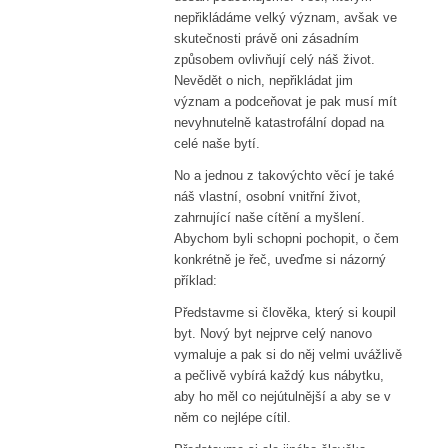
nepřikládáme velký význam, avšak ve
skutečnosti právě oni zásadním
způsobem ovlivňují celý náš život.
Nevědět o nich, nepřikládat jim
význam a podceňovat je pak musí mít
nevyhnutelně katastrofální dopad na
celé naše bytí.
No a jednou z takovýchto věcí je také
náš vlastní, osobní vnitřní život,
zahrnující naše cítění a myšlení.
Abychom byli schopni pochopit, o čem
konkrétně je řeč, uveďme si názorný
příklad:
Představme si člověka, který si koupil
byt. Nový byt nejprve celý nanovo
vymaluje a pak si do něj velmi uvážlivě
a pečlivě vybírá každý kus nábytku,
aby ho měl co nejútulnější a aby se v
něm co nejlépe cítil.