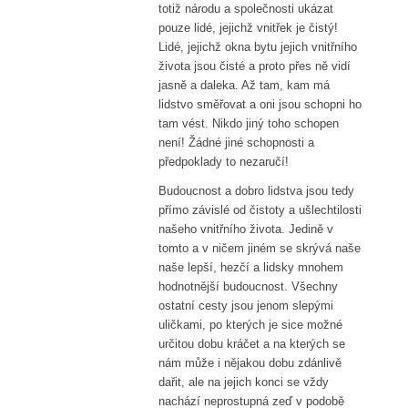
totiž národu a společnosti ukázat
pouze lidé, jejichž vnitřek je čistý!
Lidé, jejichž okna bytu jejich vnitřního
života jsou čisté a proto přes ně vidí
jasně a daleka. Až tam, kam má
lidstvo směřovat a oni jsou schopni ho
tam vést. Nikdo jiný toho schopen
není! Žádné jiné schopnosti a
předpoklady to nezaručí!
Budoucnost a dobro lidstva jsou tedy
přímo závislé od čistoty a ušlechtilosti
našeho vnitřního života. Jedině v
tomto a v ničem jiném se skrývá naše
naše lepší, hezčí a lidsky mnohem
hodnotnější budoucnost. Všechny
ostatní cesty jsou jenom slepými
uličkami, po kterých je sice možné
určitou dobu kráčet a na kterých se
nám může i nějakou dobu zdánlivě
dařit, ale na jejich konci se vždy
nachází neprostupná zeď v podobě