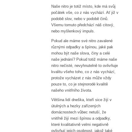
Naše nitro je totiž místo, kde má svůj
počátek vše, co z nás vychází. Ať již v
podobě slov, nebo v podobě činů.
Všemu tomuto předchází náš citový,
nebo myšlenkový impuls.
Pokud ale máme své nitro zavalené
různými odpadky a špínou, jaké pak
mohou být naše slova, činy a celé
naše jednání? Pokud totiž máme naše
nitro nečisté, nevyhnutelně to ovlivňuje
kvalitu všeho toho, co z nás vychází,
protože vycházet z nás může vždy
pouze to, co je stejnorodé kvalitě
našeho vnitřního života.
Většina lidí dneška, kteří sice žijí v
útulných a hezky zařízených
domácnostech vůbec netuší, že
vnitřně žijí mezi špínou a odpadky,
které kvalitativně velmi negativně
ovlivňují jejich osobnost, jakož také