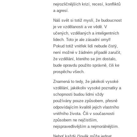
nejrozličnějších krizí, recesí, konfliktů
a agresí.
Náš svět si totiž myslí, že budoucnost
je ve vzdělanosti a ve vědě. V
učených, vzdělaných a inteligentních
lidech. Toto je ale zásadní omyl!
Pokud totiž vnitřek lidí nebude čistý,
není možné v žádném případě zaručit,
že vzdělání, kterého se jim dostalo,
bude opravdu použito správně, čili ke
prospěchu všech.
Znamená to tedy, že jakékoli vysoké
vzdělání, jakékoliv vysoké poznatky a
schopnosti budou lidmi vždy
používány pouze způsobem, přesně
odpovídajícím kvalitě jejich vlastního
vnitřního života. Čili v současnosti
způsobem ne nejčistším,
nejspravedlivějším a nejmorálnějším.
Neboť každý člověk může jednat