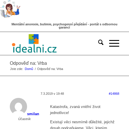
Mentální anorexie, bulimie, psychogenní přejídání - portál s odbornou
garancí
Odpověď na: Vrba
Jste zde:
Domů
/
Odpověď na: Vrba
7.3.2019 v 19:48
#14868
Katastrofa, zvaná vnitřní život
jednotlivce!
smilan
Účastník
Existují věci nesmírně důležité, jejichž
dosah podceňujeme. Věci, kterým