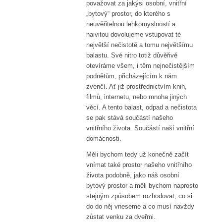
považovat za jakýsi osobní, vnitřní
„bytový“ prostor, do kterého s
neuvěřitelnou lehkomyslností a
naivitou dovolujeme vstupovat té
největší nečistotě a tomu největšímu
balastu. Své nitro totiž důvěřivě
otevíráme všem, i těm nejnečistějším
podnětům, přicházejícím k nám
zvenčí. Ať již prostřednictvím knih,
filmů, internetu, nebo mnoha jiných
věcí. A tento balast, odpad a nečistota
se pak stává součástí našeho
vnitřního života. Součástí naší vnitřní
domácnosti.
Měli bychom tedy už konečně začít
vnímat také prostor našeho vnitřního
života podobně, jako náš osobní
bytový prostor a měli bychom naprosto
stejným způsobem rozhodovat, co si
do do něj vneseme a co musí navždy
zůstat venku za dveřmi.