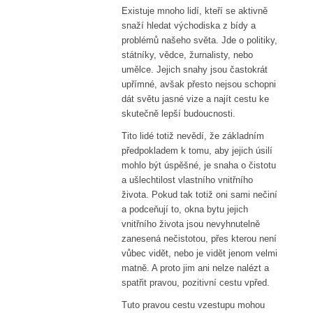
Existuje mnoho lidí, kteří se aktivně
snaží hledat východiska z bídy a
problémů našeho světa. Jde o politiky,
státníky, vědce, žurnalisty, nebo
umělce. Jejich snahy jsou častokrát
upřímné, avšak přesto nejsou schopni
dát světu jasné vize a najít cestu ke
skutečně lepší budoucnosti.
Tito lidé totiž nevědí, že základním
předpokladem k tomu, aby jejich úsilí
mohlo být úspěšné, je snaha o čistotu
a ušlechtilost vlastního vnitřního
života. Pokud tak totiž oni sami nečiní
a podceňují to, okna bytu jejich
vnitřního života jsou nevyhnutelně
zanesená nečistotou, přes kterou není
vůbec vidět, nebo je vidět jenom velmi
matně. A proto jim ani nelze nalézt a
spatřit pravou, pozitivní cestu vpřed.
Tuto pravou cestu vzestupu mohou