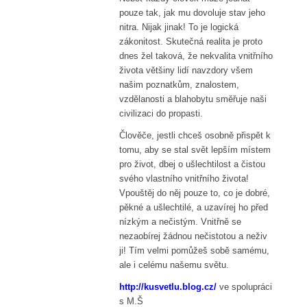
pouze tak, jak mu dovoluje stav jeho
nitra. Nijak jinak! To je logická
zákonitost. Skutečná realita je proto
dnes žel taková, že nekvalita vnitřního
života většiny lidí navzdory všem
našim poznatkům, znalostem,
vzdělanosti a blahobytu směřuje naši
civilizaci do propasti.
Člověče, jestli chceš osobně přispět k
tomu, aby se stal svět lepším místem
pro život, dbej o ušlechtilost a čistou
svého vlastního vnitřního života!
Vpouštěj do něj pouze to, co je dobré,
pěkné a ušlechtilé, a uzavírej ho před
nízkým a nečistým. Vnitřně se
nezaobírej žádnou nečistotou a neživ
ji! Tím velmi pomůžeš sobě samému,
ale i celému našemu světu.
http://kusvetlu.blog.cz/
ve spolupráci
s M.Š