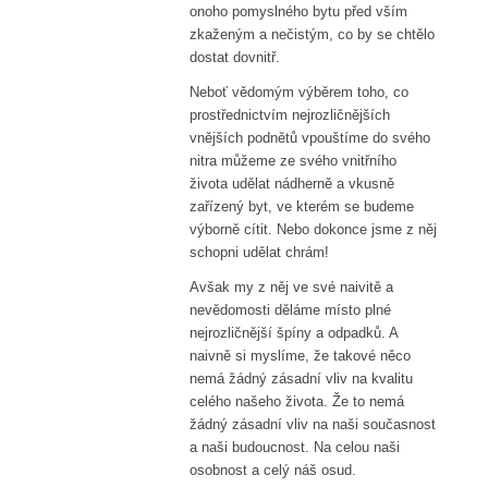
onoho pomyslného bytu před vším
zkaženým a nečistým, co by se chtělo
dostat dovnitř.
Neboť vědomým výběrem toho, co
prostřednictvím nejrozličnějších
vnějších podnětů vpouštíme do svého
nitra můžeme ze svého vnitřního
života udělat nádherně a vkusně
zařízený byt, ve kterém se budeme
výborně cítit. Nebo dokonce jsme z něj
schopni udělat chrám!
Avšak my z něj ve své naivitě a
nevědomosti děláme místo plné
nejrozličnější špíny a odpadků. A
naivně si myslíme, že takové něco
nemá žádný zásadní vliv na kvalitu
celého našeho života. Že to nemá
žádný zásadní vliv na naši současnost
a naši budoucnost. Na celou naši
osobnost a celý náš osud.