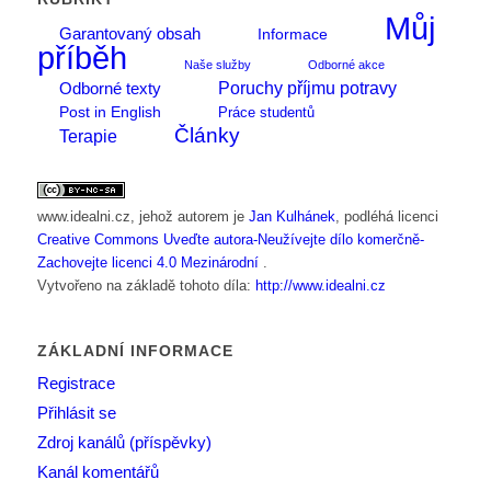
Můj
Garantovaný obsah
Informace
příběh
Naše služby
Odborné akce
Poruchy příjmu potravy
Odborné texty
Post in English
Práce studentů
Články
Terapie
www.idealni.cz
, jehož autorem je
Jan Kulhánek
, podléhá licenci
Creative Commons Uveďte autora-Neužívejte dílo komerčně-
Zachovejte licenci 4.0 Mezinárodní
.
Vytvořeno na základě tohoto díla:
http://www.idealni.cz
ZÁKLADNÍ INFORMACE
Registrace
Přihlásit se
Zdroj kanálů (příspěvky)
Kanál komentářů