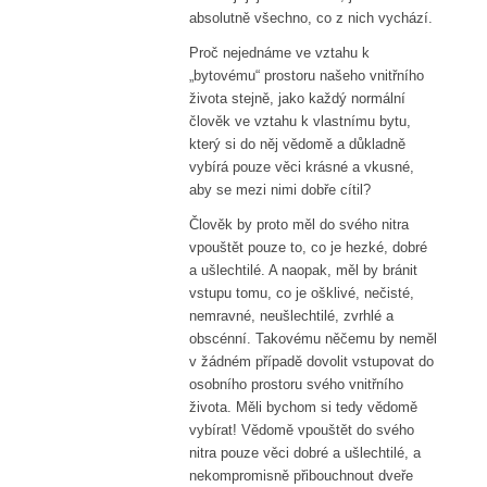
absolutně všechno, co z nich vychází.
Proč nejednáme ve vztahu k
„bytovému“ prostoru našeho vnitřního
života stejně, jako každý normální
člověk ve vztahu k vlastnímu bytu,
který si do něj vědomě a důkladně
vybírá pouze věci krásné a vkusné,
aby se mezi nimi dobře cítil?
Člověk by proto měl do svého nitra
vpouštět pouze to, co je hezké, dobré
a ušlechtilé. A naopak, měl by bránit
vstupu tomu, co je ošklivé, nečisté,
nemravné, neušlechtilé, zvrhlé a
obscénní. Takovému něčemu by neměl
v žádném případě dovolit vstupovat do
osobního prostoru svého vnitřního
života. Měli bychom si tedy vědomě
vybírat! Vědomě vpouštět do svého
nitra pouze věci dobré a ušlechtilé, a
nekompromisně přibouchnout dveře