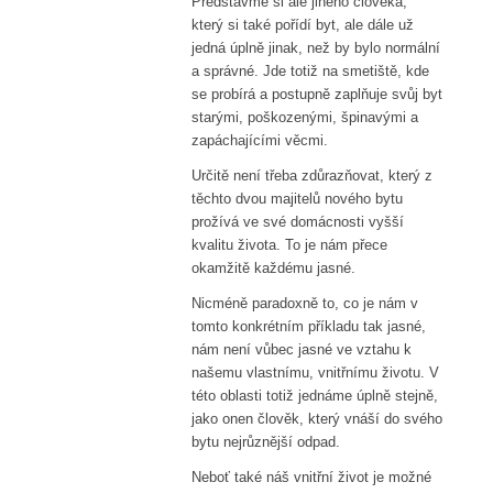
Představme si ale jiného člověka,
který si také pořídí byt, ale dále už
jedná úplně jinak, než by bylo normální
a správné. Jde totiž na smetiště, kde
se probírá a postupně zaplňuje svůj byt
starými, poškozenými, špinavými a
zapáchajícími věcmi.
Určitě není třeba zdůrazňovat, který z
těchto dvou majitelů nového bytu
prožívá ve své domácnosti vyšší
kvalitu života. To je nám přece
okamžitě každému jasné.
Nicméně paradoxně to, co je nám v
tomto konkrétním příkladu tak jasné,
nám není vůbec jasné ve vztahu k
našemu vlastnímu, vnitřnímu životu. V
této oblasti totiž jednáme úplně stejně,
jako onen člověk, který vnáší do svého
bytu nejrůznější odpad.
Neboť také náš vnitřní život je možné