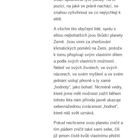
pozici, na jaké se právě nachází, se
snahou vyšvihnout se co nejrychleji k
elitě.
A všichni tito obyčejní lidé, spolu s
elitou nejbohatších jsou škůdci planety
Země. Jsou vinni za zhoršování
klimatických poměrů na Zemi, protože
k tomu přispívají svým vlastním dílem
a podle svých vlastních možností.
Neboť ve svých životech, ve svých
názorech, ve svém myšlení a ve svém
jednání usilují přesně o ty samé
„hodnoty“, jako bohatí. Nicméně vedry,
které jsme měli možnost zažít během
tohoto léta nám příroda jasně ukazuje
sebevražednou zvrácenost „hodnot“,
které náš svět uznává.
Pokud nechceme svou planetu zničit a
tím pádem zničit také sami sebe, čili
již jenom čistě kvůli vlastnímu přežití