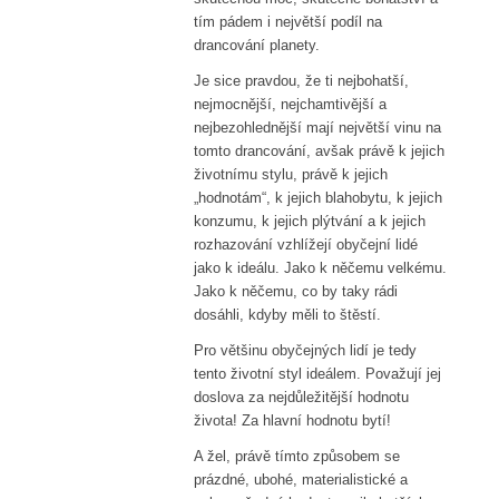
tím pádem i největší podíl na
drancování planety.
Je sice pravdou, že ti nejbohatší,
nejmocnější, nejchamtivější a
nejbezohlednější mají největší vinu na
tomto drancování, avšak právě k jejich
životnímu stylu, právě k jejich
„hodnotám“, k jejich blahobytu, k jejich
konzumu, k jejich plýtvání a k jejich
rozhazování vzhlížejí obyčejní lidé
jako k ideálu. Jako k něčemu velkému.
Jako k něčemu, co by taky rádi
dosáhli, kdyby měli to štěstí.
Pro většinu obyčejných lidí je tedy
tento životní styl ideálem. Považují jej
doslova za nejdůležitější hodnotu
života! Za hlavní hodnotu bytí!
A žel, právě tímto způsobem se
prázdné, ubohé, materialistické a