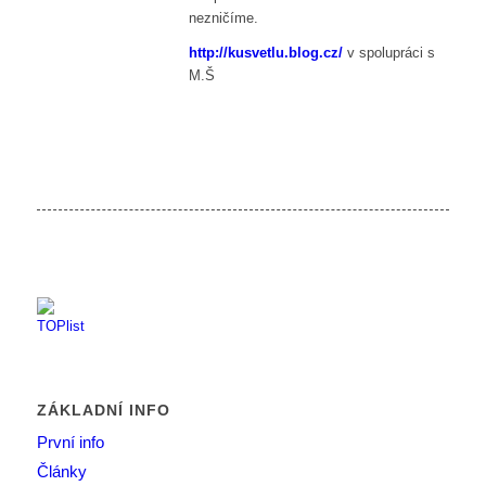
nezničíme.
http://kusvetlu.blog.cz/
v spolupráci s
M.Š
ZÁKLADNÍ INFO
První info
Články