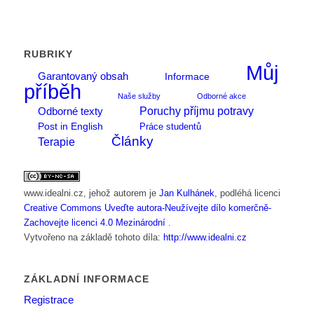
RUBRIKY
Můj
Garantovaný obsah
Informace
příběh
Naše služby
Odborné akce
Poruchy příjmu potravy
Odborné texty
Post in English
Práce studentů
Články
Terapie
www.idealni.cz
, jehož autorem je
Jan Kulhánek
, podléhá licenci
Creative Commons Uveďte autora-Neužívejte dílo komerčně-
Zachovejte licenci 4.0 Mezinárodní
.
Vytvořeno na základě tohoto díla:
http://www.idealni.cz
ZÁKLADNÍ INFORMACE
Registrace