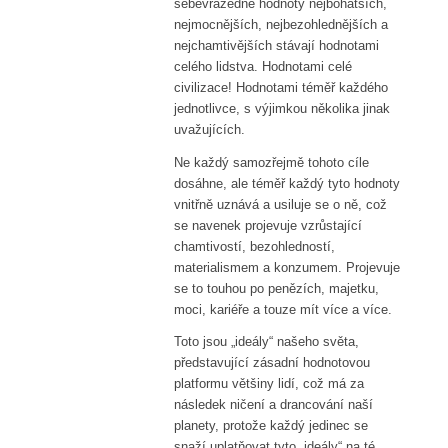
sebevražedné hodnoty nejbohatších,
nejmocnějších, nejbezohlednějších a
nejchamtivějších stávají hodnotami
celého lidstva. Hodnotami celé
civilizace! Hodnotami téměř každého
jednotlivce, s výjimkou několika jinak
uvažujících.
Ne každý samozřejmě tohoto cíle
dosáhne, ale téměř každý tyto hodnoty
vnitřně uznává a usiluje se o ně, což
se navenek projevuje vzrůstající
chamtivostí, bezohledností,
materialismem a konzumem. Projevuje
se to touhou po penězích, majetku,
moci, kariéře a touze mít více a více.
Toto jsou „ideály“ našeho světa,
představující zásadní hodnotovou
platformu většiny lidí, což má za
následek ničení a drancování naší
planety, protože každý jedinec se
snaží uplatňovat tyto „ideály“ na té