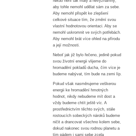
Nikdo není tak malý a nevýznamný,
aby tohle nemohl udělat sám za sebe.
Aby nemohl přispět ke zlepšení
celkové situace tím, že změní svou
vlastní hodnotovou orientaci. Aby se
nemohl uskromnit ve svých potřebách.
Aby nemohl brát více ohled na přírodu
a její možnosti.
Neboť jak již bylo řečeno, jedině pokud
svou životní energii vlijeme do
hromadění pokladů ducha, čím více je
budeme nabývat, tím bude na zemi líp.
Pokud však nasměrujeme veškerou
energii ke hromadění hmotných
hodnot, nikdy nebudeme mít dost a
vždy budeme chtít ještě víc. A
prostřednictvím těchto svých, stále
rostoucích sobeckých nároků budeme
ničit a drancovat všechno kolem sebe,
dokud nakonec svou rodnou planetu a
tím pádem i sami sebe zcela