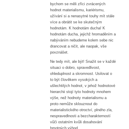
bychom se měli zříci zvrácených
hodnot materialismu, kariérismu,
užívání si a nenasytné touhy mít stále
více a obrátit se ke skutečným
hodnotám. K hodnotám ducha! K
hodnotám ducha, jejichž hromaděním a
nabýváním nebudeme kolem sebe nic
drancovat a ničit, ale naopak, vše
povznášet.
Ne tedy mít, ale být! Snažit se v každé
situaci o dobro, spravedlivost,
ohleduplnost a skromnost. Usilovat o
to být člověkem vysokých a
ušlechtilých hodnot, v jehož hodnotové
hierarchii stojí tyto hodnoty mnohem
výše, než hodnoty materialismu a
proto nemůže sklouznout do
materialistického otroctví, plného zla,
nespravedlnosti a bezcharakterností
vůči ostatním kvůli dosahování
hmotných výhod.