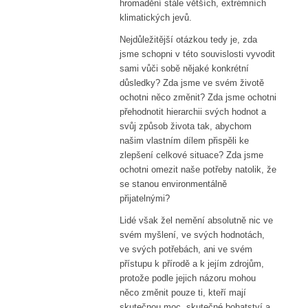
hromadění stále větších, extrémních
klimatických jevů.
Nejdůležitější otázkou tedy je, zda
jsme schopni v této souvislosti vyvodit
sami vůči sobě nějaké konkrétní
důsledky? Zda jsme ve svém životě
ochotni něco změnit? Zda jsme ochotni
přehodnotit hierarchii svých hodnot a
svůj způsob života tak, abychom
našim vlastním dílem přispěli ke
zlepšení celkové situace? Zda jsme
ochotni omezit naše potřeby natolik, že
se stanou environmentálně
přijatelnými?
Lidé však žel nemění absolutně nic ve
svém myšlení, ve svých hodnotách,
ve svých potřebách, ani ve svém
přístupu k přírodě a k jejím zdrojům,
protože podle jejich názoru mohou
něco změnit pouze ti, kteří mají
skutečnou moc, skutečné bohatství a