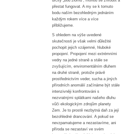
určitý „bod zlomu“, mohou se zhroutit a
přestat fungovat. A my se k tomuto
bodu naším bezohledným jednáním
každým rokem více a více
přibližujeme.
S ohledem na výše uvedené
skutečnosti je však velmi důležité
pochopit jejich vzájemné, hluboké
propojení. Propojení mezi extrémními
vedry na jedné straně a stále se
zvyšujícím, enviromentálním dluhem
na druhé straně, protože právě
prostřednictvím veder, sucha a jiných
přírodních anomálií začínáme být stále
intenzivněji konfrontováni s
nezvratnými splátkami našeho dluhu
vůči ekologickým zdrojům planety
Zem. Je to prostě nezbytná daň za její
bezohledné drancování. A pokud se
nevzpamatujeme a nezastavíme, ani
příroda se nezastaví ve svém