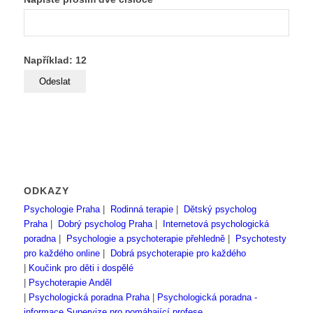
Například: 12
ODKAZY
Psychologie Praha
|
Rodinná terapie
|
Dětský psycholog
Praha
|
Dobrý psycholog Praha
|
Internetová psychologická
poradna
|
Psychologie a psychoterapie přehledně
|
Psychotesty
pro každého online
|
Dobrá psychoterapie pro každého
|
Koučink pro děti i dospělé
|
Psychoterapie Anděl
|
Psychologická poradna Praha
|
Psychologická poradna -
informace
Supervize pro pomáhající profese