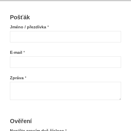
Pošťák
Jméno / přezdívka
*
E-mail
*
Zpráva
*
Ověření
Napište prosím dvě čísloce
*