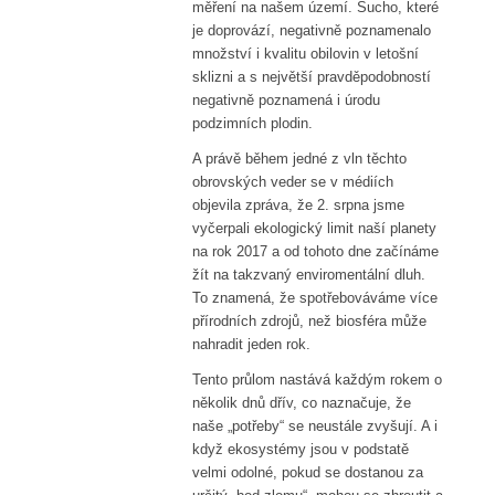
měření na našem území. Sucho, které
je doprovází, negativně poznamenalo
množství i kvalitu obilovin v letošní
sklizni a s největší pravděpodobností
negativně poznamená i úrodu
podzimních plodin.
A právě během jedné z vln těchto
obrovských veder se v médiích
objevila zpráva, že 2. srpna jsme
vyčerpali ekologický limit naší planety
na rok 2017 a od tohoto dne začínáme
žít na takzvaný enviromentální dluh.
To znamená, že spotřebováváme více
přírodních zdrojů, než biosféra může
nahradit jeden rok.
Tento průlom nastává každým rokem o
několik dnů dřív, co naznačuje, že
naše „potřeby“ se neustále zvyšují. A i
když ekosystémy jsou v podstatě
velmi odolné, pokud se dostanou za