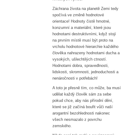
Záchrana života na planetě Zemi tedy
spočívá ve změně hodnotové
orientace! Hodnoty čistě hmotné,
konzumní a materiální, které jsou
hodnotami destruktivními, když stojí
na prvním místě musí být proto na
vrcholu hodnotové hierarchie každého
člověka nahrazeny hodnotami ducha a
vysokých, ušlechtilých ctností.
Hodnotami dobra, spravedlnosti,
lidskosti, skromnosti, jednoduchosti a
nenáročnosti v potřebách!
A toto je přesně tím, co může, ba musí
udělat každý člověk sám za sebe
pokud chce, aby nás přírodní dění,
které se již začíná bouřit vůči naší
arogantní bezohlednosti nakonec
všech nesmazalo z povrchu
zemského.