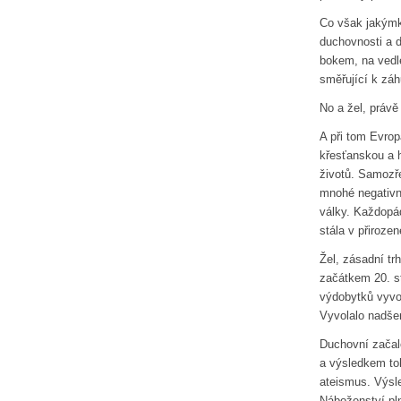
Co však jakýmk
duchovnosti a d
bokem, na vedle
směřující k záh
No a žel, právě
A při tom Evropa
křesťanskou a h
životů. Samozř
mnohé negativní
války. Každopá
stála v přiroze
Žel, zásadní tr
začátkem 20. s
výdobytků vyvol
Vyvolalo nadše
Duchovní začal
a výsledkem to
ateismus. Výsl
Náboženství pl