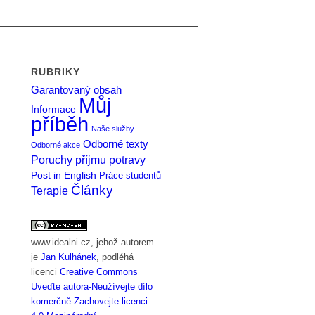
RUBRIKY
Garantovaný obsah
Můj
Informace
příběh
Naše služby
Odborné texty
Odborné akce
Poruchy příjmu potravy
Post in English
Práce studentů
Články
Terapie
www.idealni.cz
, jehož autorem
je
Jan Kulhánek
, podléhá
licenci
Creative Commons
Uveďte autora-Neužívejte dílo
komerčně-Zachovejte licenci