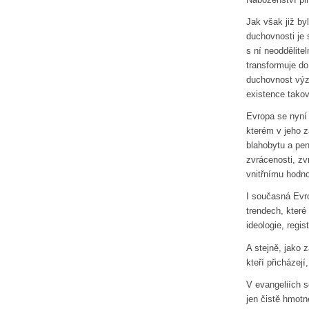
Jak však již by
duchovnosti je
s ní neoddělite
transformuje do
duchovnost výz
existence takov
Evropa se nyní
kterém v jeho z
blahobytu a pen
zvrácenosti, z
vnitřnímu hodno
I současná Evr
trendech, které 
ideologie, regi
A stejně, jako
kteří přicházejí,
V evangeliích s
jen čistě hmotn