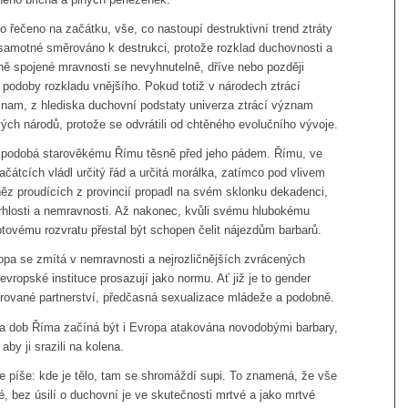
lo řečeno na začátku, vše, co nastoupí destruktivní trend ztráty
 samotné směrováno k destrukci, protože rozklad duchovnosti a
lně spojené mravnosti se nevyhnutelně, dříve nebo později
 podoby rozkladu vnějšího. Pokud totiž v národech ztrácí
nam, z hlediska duchovní podstaty univerza ztrácí význam
ých národů, protože se odvrátili od chtěného evolučního vývoje.
 podobá starověkému Římu těsně před jeho pádem. Římu, ve
ačátcích vládl určitý řád a určitá morálka, zatímco pod vlivem
ěz proudících z provincií propadl na svém sklonku dekadenci,
vrhlosti a nemravnosti. Až nakonec, kvůli svému hlubokému
tovému rozvratu přestal být schopen čelit nájezdům barbarů.
opa se zmítá v nemravnosti a nejrozličnějších zvrácených
evropské instituce prosazují jako normu. Ať již je to gender
strované partnerství, předčasná sexualizace mládeže a podobně.
 za dob Říma začíná být i Evropa atakována novodobými barbary,
 aby ji srazili na kolena.
e píše: kde je tělo, tam se shromáždí supi. To znamená, že vše
é, bez úsilí o duchovní je ve skutečnosti mrtvé a jako mrtvé