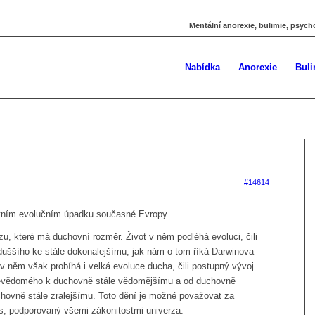
Mentální anorexie, bulimie, psych
Nabídka
Anorexie
Buli
#14614
tním evolučním úpadku současné Evropy
zu, které má duchovní rozměr. Život v něm podléhá evoluci, čili
duššího ke stále dokonalejšímu, jak nám o tom říká Darwinova
 v něm však probíhá i velká evoluce ducha, čili postupný vývoj
evědomého k duchovně stále vědomějšímu a od duchovně
hovně stále zralejšímu. Toto dění je možné považovat za
es, podporovaný všemi zákonitostmi univerza.