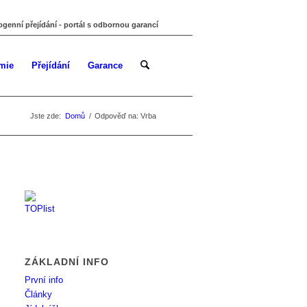
ogenní přejídání - portál s odbornou garancí
mie
Přejídání
Garance
Jste zde:
Domů
/
Odpověď na: Vrba
ZÁKLADNÍ INFO
První info
Články