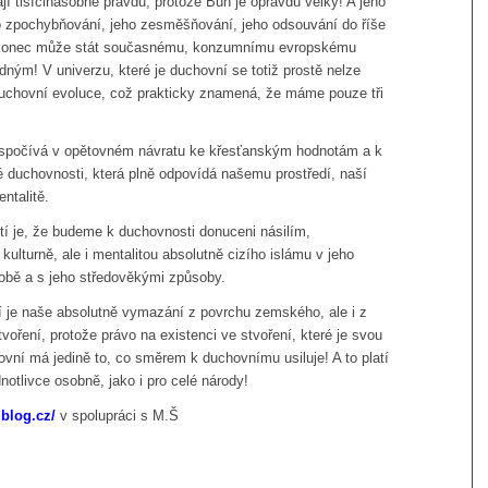
jí tisícinásobně pravdu, protože Bůh je opravdu velký! A jeho
ho zpochybňování, jeho zesměšňování, jeho odsouvání do říše
konec může stát současnému, konzumnímu evropskému
dným! V univerzu, které je duchovní se totiž prostě nelze
duchovní evoluce, což prakticky znamená, že máme pouze tři
spočívá v opětovném návratu ke křesťanským hodnotám a k
é duchovnosti, která plně odpovídá našemu prostředí, naší
entalitě.
í je, že budeme k duchovnosti donuceni násilím,
 kulturně, ale i mentalitou absolutně cizího islámu v jeho
obě a s jeho středověkými způsoby.
í je naše absolutně vymazání z povrchu zemského, ale i z
tvoření, protože právo na existenci ve stvoření, které je svou
vní má jedině to, co směrem k duchovnímu usiluje! A to platí
notlivce osobně, jako i pro celé národy!
.blog.cz/
v spolupráci s M.Š