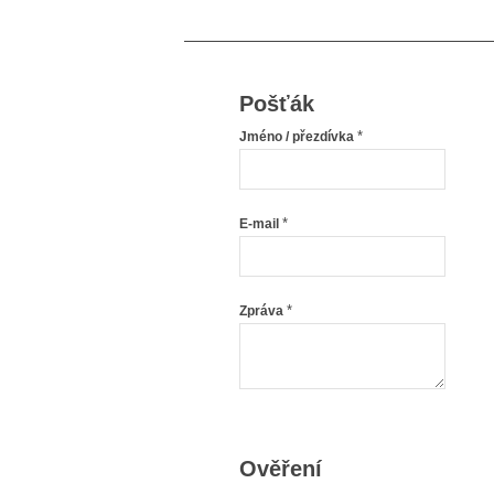
Pošťák
*
Jméno / přezdívka
*
E-mail
*
Zpráva
Ověření