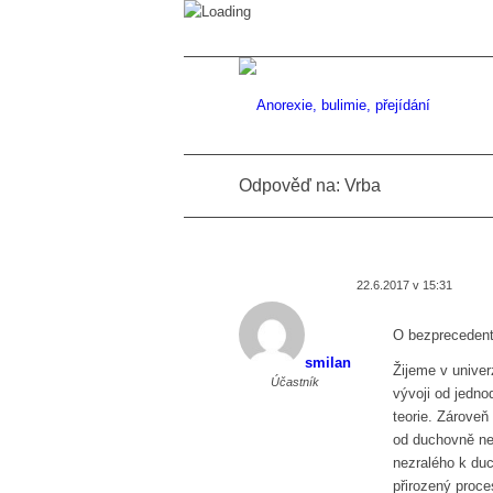
Odpověď na: Vrba
22.6.2017 v 15:31
O bezpreceden
smilan
Žijeme v univer
Účastník
vývoji od jedno
teorie. Zároveň
od duchovně n
nezralého k duc
přirozený proc