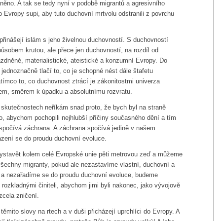
něno. A tak se tedy nyní v podobě migrantů a agresivního
do Evropy supi, aby tuto duchovní mrtvolu odstranili z povrchu
přinášejí islám s jeho živelnou duchovností. S duchovností
sobem krutou, ale přece jen duchovností, na rozdíl od
dněné, materialistické, ateistické a konzumní Evropy. Do
 jednoznačně tlačí to, co je schopné nést dále štafetu
tímco to, co duchovnost ztrácí je zákonitostmi univerza
m, směrem k úpadku a absolutnímu rozvratu.
 skutečnostech neříkám snad proto, že bych byl na straně
to, abychom pochopili nejhlubší příčiny současného dění a tím
 spočívá záchrana. A záchrana spočívá jedině v našem
zení se do proudu duchovní evoluce.
ystavět kolem celé Evropské unie pěti metrovou zeď a můžeme
všechny migranty, pokud ale nezastavíme vlastní, duchovní a
d a nezařadíme se do proudu duchovní evoluce, budeme
 rozkladnými činiteli, abychom jimi byli nakonec, jako vývojově
zcela zničení.
těmito slovy na rtech a v duši přicházejí uprchlíci do Evropy. A