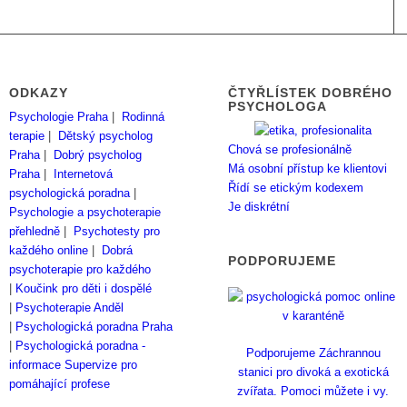
ODKAZY
ČTYŘLÍSTEK DOBRÉHO
PSYCHOLOGA
Psychologie Praha
|
Rodinná
terapie
|
Dětský psycholog
Chová se profesionálně
Praha
|
Dobrý psycholog
Má osobní přístup ke klientovi
Praha
|
Internetová
Řídí se etickým kodexem
psychologická poradna
|
Je diskrétní
Psychologie a psychoterapie
přehledně
|
Psychotesty pro
každého online
|
Dobrá
PODPORUJEME
psychoterapie pro každého
|
Koučink pro děti i dospělé
|
Psychoterapie Anděl
|
Psychologická poradna Praha
|
Psychologická poradna -
Podporujeme Záchrannou
informace
Supervize pro
stanici pro divoká a exotická
pomáhající profese
zvířata. Pomoci můžete i vy.