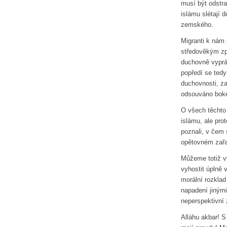
musí být odstra
islámu slétají 
zemského.
Migranti k nám 
středověkým způ
duchovně vypráz
popředí se tedy
duchovnosti, za
odsouváno boke
O všech těchto
islámu, ale pro
poznali, v čem
opětovném zařa
Můžeme totiž v
vyhostit úplně 
morální rozkla
napadení jinými
neperspektivní 
Alláhu akbar! S 