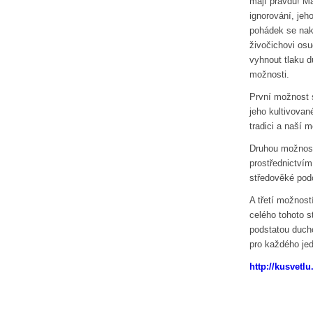
mají pravdu! Ma
ignorování, je
pohádek se na
živočichovi osu
vyhnout tlaku 
možnosti.
První možnost 
jeho kultivovan
tradici a naší m
Druhou možnost
prostřednictvím
středověké pod
A třetí možnost
celého tohoto s
podstatou ducho
pro každého jed
http://kusvetlu