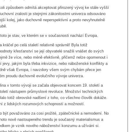
oli způsobem odmítá akceptovat přirozený vývoj ke stále vyšší
uchovní zralosti je stejnými zákonitostmi univerza odsouváno
jší kolej, jako duchovně neperspektivní a proto nevyhnutelně
ubě.
 toto je stav, ve kterém se v současnosti nachází Evropa.
 kráčel po celá staletí relativně správně! Byla totiž
odnoty křesťanství se její obyvatelé snažili vnášet do svých
ejmě že více, nebo méně efektivně, přičemž nelze opomenout i
 jevy, jakým byla třeba inkvizice, nebo náboženské konflikty a
dně však Evropa, i navzdory všem svým chybám přece jen
ném proudu duchovně evolučního vývoje univerza.
hlina v tomto vývoji se začala objevovat koncem 19. století a
toletí nástupem průmyslové revoluce. Množství technických
alo totiž obrovské nadšení z toho, co všechno člověk dokáže.
ní z lidských rozumových schopností a možností.
o být považováno za cosi prožité, zpátečnické a nemoderní. No
hoto nově nastoupeného trendu je současný materialismus a
edkem je vznik nového náboženství konzumu a užívání si.
ného břicha a plných peněženek.