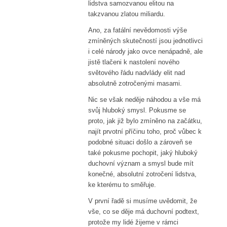
lidstva samozvanou elitou na
takzvanou zlatou miliardu.
Ano, za fatální nevědomosti výše
zmíněných skutečností jsou jednotlivci
i celé národy jako ovce nenápadně, ale
jistě tlačeni k nastolení nového
světového řádu nadvlády elit nad
absolutně zotročenými masami.
Nic se však neděje náhodou a vše má
svůj hluboký smysl. Pokusme se
proto, jak již bylo zmíněno na začátku,
najít prvotní příčinu toho, proč vůbec k
podobné situaci došlo a zároveň se
také pokusme pochopit, jaký hluboký
duchovní význam a smysl bude mít
konečné, absolutní zotročení lidstva,
ke kterému to směřuje.
V první řadě si musíme uvědomit, že
vše, co se děje má duchovní podtext,
protože my lidé žijeme v rámci