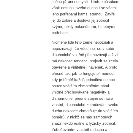
jiného již ani nemyslí. Tímto způsobem
však odsunul svého ducha i se všemi
jeho potřebami kamsi stranou. Zavřel
jej do žaláře a doslova jej zotročil
svými, nikdy nekončícími, hmotnými
potřebami.
Nicméně lidé této země nepoznali a
nepoznávají, že všechno, co v sobě
dlouhodobě vnitřně přechovávají a živí
má nakonec tendenci projevit se zcela
otevřeně a viditelně i navenek. A proto
přesně tak, jak to funguje při nemoci,
kdy je téměř každá jednotlivá nemoc
pouze vnějším zhmotněním námi
vnitřně přechovávané negativity a
disharmonie, přesně stejně se naše
vlastní, dlouhodobé zotročování svého
ducha nakonec zhmotňuje do vnějších
poměrů, v nichž se nás samotných
snaží někdo reálné a fyzicky zotročit.
Zotročováním vlastního ducha a