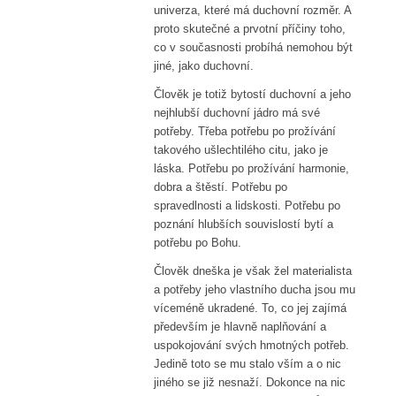
univerza, které má duchovní rozměr. A
proto skutečné a prvotní příčiny toho,
co v současnosti probíhá nemohou být
jiné, jako duchovní.
Člověk je totiž bytostí duchovní a jeho
nejhlubší duchovní jádro má své
potřeby. Třeba potřebu po prožívání
takového ušlechtilého citu, jako je
láska. Potřebu po prožívání harmonie,
dobra a štěstí. Potřebu po
spravedlnosti a lidskosti. Potřebu po
poznání hlubších souvislostí bytí a
potřebu po Bohu.
Člověk dneška je však žel materialista
a potřeby jeho vlastního ducha jsou mu
víceméně ukradené. To, co jej zajímá
především je hlavně naplňování a
uspokojování svých hmotných potřeb.
Jedině toto se mu stalo vším a o nic
jiného se již nesnaží. Dokonce na nic