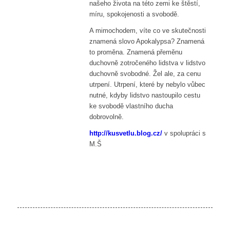
našeho života na této zemi ke štěstí,
míru, spokojenosti a svobodě.
A mimochodem, víte co ve skutečnosti
znamená slovo Apokalypsa? Znamená
to proměna. Znamená přeměnu
duchovně zotročeného lidstva v lidstvo
duchovně svobodné. Žel ale, za cenu
utrpení. Utrpení, které by nebylo vůbec
nutné, kdyby lidstvo nastoupilo cestu
ke svobodě vlastního ducha
dobrovolně.
http://kusvetlu.blog.cz/
v spolupráci s
M.Š