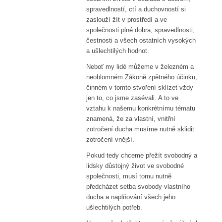
spravedlností, ctí a duchovností si
zaslouží žít v prostředí a ve
společnosti plné dobra, spravedlnosti,
čestnosti a všech ostatních vysokých
a ušlechtilých hodnot.
Neboť my lidé můžeme v železném a
neoblomném Zákoně zpětného účinku,
činném v tomto stvoření sklízet vždy
jen to, co jsme zasévali. A to ve
vztahu k našemu konkrétnímu tématu
znamená, že za vlastní, vnitřní
zotročení ducha musíme nutně sklidit
zotročení vnější.
Pokud tedy chceme přežít svobodný a
lidsky důstojný život ve svobodné
společnosti, musí tomu nutně
předcházet setba svobody vlastního
ducha a naplňování všech jeho
ušlechtilých potřeb.