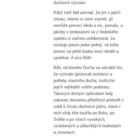
duchovní význam.
Když totiž lidé poznají, že jim v jejich
situaci, kterou si sami zavinili, již
nemůže pomoci nikdo a nic, pomalu, a
jakoby v probouzení se z hlubokého
spánku si začnou uvědomovat, že
existuje pouze jeden jediný, na koho
pomoc se ještě budou moci obrátit a
spoléhat. A sice Bůh!
Bůh, od kterého Ducha se odvrátili tím,
že vytrvale ignorovali existenci a
potřeby vlastního ducha, tvořícího
jejich nejhlubší vnitřní podstatu.
Takovým drsným způsobem tedy
nakonec dostanou příležitost probudit v
sobě k životu duchovní jiskru, která v
nich vždy tiše toužila po Bohu, po
Světle a po všech vysokých,
vznešených a ušlechtilých hodnotách
a ctnostech.