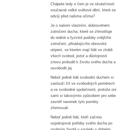
Chápete tedy o čem je ve skutečnosti
současné velké světové dění, které se
odvíjí před našima očima?
Je o našem vlastním, dobrovolném
zotročení ducha, které se zhmotňuje
do reálné a fyzické podoby vnějšího
zotročení, přinášejícího obrovské
utrpení, ve kterém mají lidé ve ztrátě
všech svobod, jistot a důstojnosti
znovu probudit k životu svého ducha a
osvobodit jej.
Neboť jedině lidé svobodní duchem si
zaslouží žít ve svobodných poměrech
a ve svobodné společnosti, protože oni
sami si takovýmto způsobem pro sebe
zevnitř navenek tyto poměry
zformovali.
Neboť jedině lidé, kteří začnou
uspokojovat potřeby svého ducha po
osobním životě v souladu s dobrém,