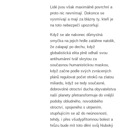
Lidé jsou však maximálně povrchní a
proto nic nevnímají. Dokonce se
vysmívají a mají za blázny ty, kteří je
na toto nebezpečí upozorňují.
Když se ale nakonec důmyslná
smyčka na jejich hrdle zatáhne natolik,
že zalapají po dechu, když
globalistická elita plně odhalí svou
antihumánní tvář skrytou za
současnou humanistickou maskou,
když začne podle svých zvrácených
plánů regulovat počet otroků na zlatou
miliardu, když se tedy současné,
dobrovolné otroctví ducha obyvatelstva
naší planety přetransformuje do vnější
podoby obludného, ​​novodobého
otroctví, spojeného s utrpením,
stupňujícím se až do neúnosnosti,
tehdy, i přes všudypřítomnou bolest a
hrůzu bude mít toto dění svůj hluboký