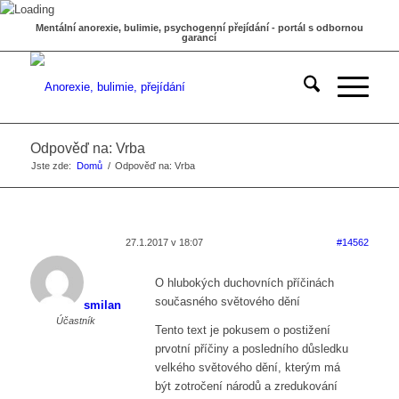
Mentální anorexie, bulimie, psychogenní přejídání - portál s odbornou
garancí
Odpověď na: Vrba
Jste zde:
Domů
/
Odpověď na: Vrba
27.1.2017 v 18:07
#14562
O hlubokých duchovních příčinách
současného světového dění
smilan
Účastník
Tento text je pokusem o postižení
prvotní příčiny a posledního důsledku
velkého světového dění, kterým má
být zotročení národů a zredukování