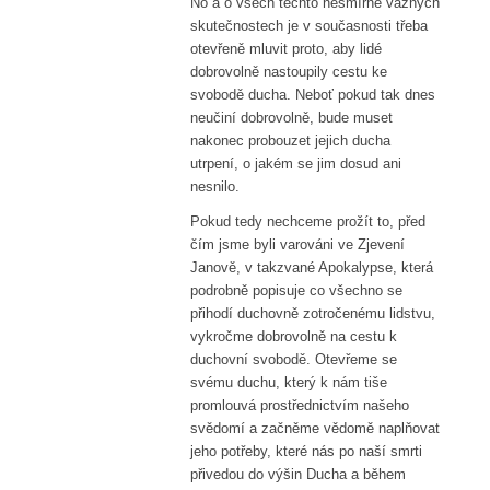
No a o všech těchto nesmírně vážných
skutečnostech je v současnosti třeba
otevřeně mluvit proto, aby lidé
dobrovolně nastoupily cestu ke
svobodě ducha. Neboť pokud tak dnes
neučiní dobrovolně, bude muset
nakonec probouzet jejich ducha
utrpení, o jakém se jim dosud ani
nesnilo.
Pokud tedy nechceme prožít to, před
čím jsme byli varováni ve Zjevení
Janově, v takzvané Apokalypse, která
podrobně popisuje co všechno se
přihodí duchovně zotročenému lidstvu,
vykročme dobrovolně na cestu k
duchovní svobodě. Otevřeme se
svému duchu, který k nám tiše
promlouvá prostřednictvím našeho
svědomí a začněme vědomě naplňovat
jeho potřeby, které nás po naší smrti
přivedou do výšin Ducha a během