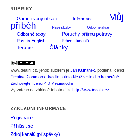
RUBRIKY
Můj
Garantovaný obsah
Informace
příběh
Naše služby
Odborné akce
Poruchy příjmu potravy
Odborné texty
Post in English
Práce studentů
Články
Terapie
www.idealni.cz
, jehož autorem je
Jan Kulhánek
, podléhá licenci
Creative Commons Uveďte autora-Neužívejte dílo komerčně-
Zachovejte licenci 4.0 Mezinárodní
.
Vytvořeno na základě tohoto díla:
http://www.idealni.cz
ZÁKLADNÍ INFORMACE
Registrace
Přihlásit se
Zdroj kanálů (příspěvky)