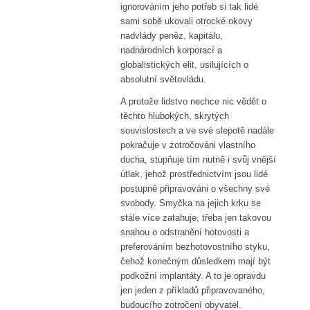
ignorováním jeho potřeb si tak lidé
sami sobě ukovali otrocké okovy
nadvlády peněz, kapitálu,
nadnárodních korporací a
globalistických elit, usilujících o
absolutní světovládu.
A protože lidstvo nechce nic vědět o
těchto hlubokých, skrytých
souvislostech a ve své slepotě nadále
pokračuje v zotročováni vlastního
ducha, stupňuje tím nutně i svůj vnější
útlak, jehož prostřednictvím jsou lidé
postupně připravováni o všechny své
svobody. Smyčka na jejich krku se
stále více zatahuje, třeba jen takovou
snahou o odstranění hotovosti a
preferováním bezhotovostního styku,
čehož konečným důsledkem mají být
podkožní implantáty. A to je opravdu
jen jeden z příkladů připravovaného, ​​
budoucího zotročení obyvatel.