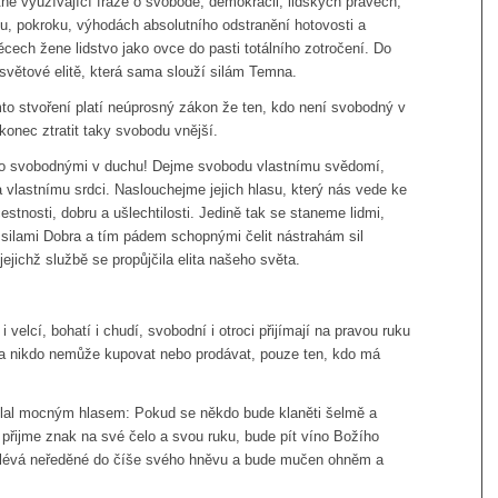
atně využívající fráze o svobodě, demokracii, lidských právech,
mu, pokroku, výhodách absolutního odstranění hotovosti a
cech žene lidstvo jako ovce do pasti totálního zotročení. Do
 světové elitě, která sama slouží silám Temna.
to stvoření platí neúprosný zákon že ten, kdo není svobodný v
onec ztratit taky svobodu vnější.
o svobodnými v duchu! Dejme svobodu vlastnímu svědomí,
a vlastnímu srdci. Naslouchejme jejich hlasu, který nás vede ke
estnosti, dobru a ušlechtilosti. Jedině tak se staneme lidmi,
silami Dobra a tím pádem schopnými čelit nástrahám sil
jejichž službě se propůjčila elita našeho světa.
 i velcí, bohatí i chudí, svobodní i otroci přijímají na pravou ruku
 a nikdo nemůže kupovat nebo prodávat, pouze ten, kdo má
volal mocným hlasem: Pokud se někdo bude klaněti šelmě a
 přijme znak na své čelo a svou ruku, bude pít víno Božího
alévá neředěné do číše svého hněvu a bude mučen ohněm a