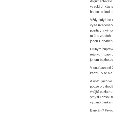
Argumentovalo s
vysokých částe
bance, odkud si
Vždy, když se 
výše uvedeného
pozitivy a výho
mlčí o ziscích,
jeden z prvních
Druhým připrav
reálných, papír
jenom bezhotovo
V současnosti ž
kartou. Vše ale
A opět, jako v
pouze o výhodác
vnější pozlátko
smyslu absolutn
vydáno bankám 
Bankám? Prvoplá