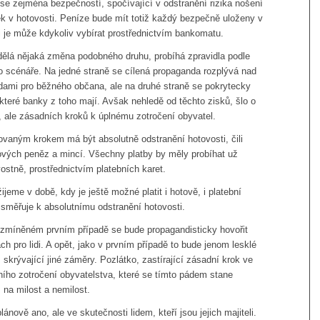
e zejména bezpečností, spočívající v odstranění rizika nošení
k v hotovosti. Peníze bude mít totiž každý bezpečně uloženy v
 je může kdykoliv vybírat prostřednictvím bankomatu.
dělá nějaká změna podobného druhu, probíhá zpravidla podle
 scénáře. Na jedné straně se cílená propaganda rozplývá nad
dami pro běžného občana, ale na druhé straně se pokrytecky
 které banky z toho mají. Avšak nehledě od těchto zisků, šlo o
, ale zásadních kroků k úplnému zotročení obyvatel.
ovaným krokem má být absolutně odstranění hotovosti, čili
ových peněz a mincí. Všechny platby by měly probíhat už
stně, prostřednictvím platebních karet.
ijeme v době, kdy je ještě možné platit i hotově, i platební
 směřuje k absolutnímu odstranění hotovosti.
e zmíněném prvním případě se bude propagandisticky hovořit
h pro lidi. A opět, jako v prvním případě to bude jenom lesklé
, skrývající jiné záměry. Pozlátko, zastírající zásadní krok ve
ího zotročení obyvatelstva, které se tímto pádem stane
na milost a nemilost.
nově ano, ale ve skutečnosti lidem, kteří jsou jejich majiteli.