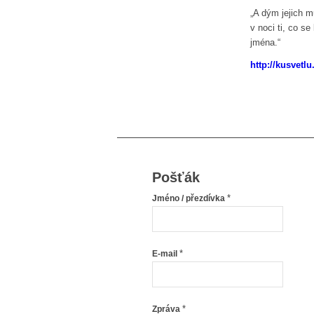
„A dým jejich 
v noci ti, co se
jména.“
http://kusvetlu
Pošťák
*
Jméno / přezdívka
*
E-mail
*
Zpráva