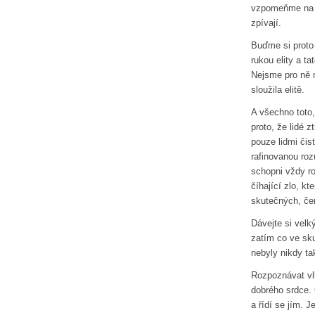
vzpomeňme na z
zpívají.
Buďme si proto
rukou elity a t
Nejsme pro ně 
sloužila elitě.
A všechno toto
proto, že lidé z
pouze lidmi čis
rafinovanou roz
schopni vždy r
číhající zlo, k
skutečných, če
Dávejte si velk
zatím co ve sku
nebyly nikdy ta
Rozpoznávat vl
dobrého srdce. 
a řídí se jím. J