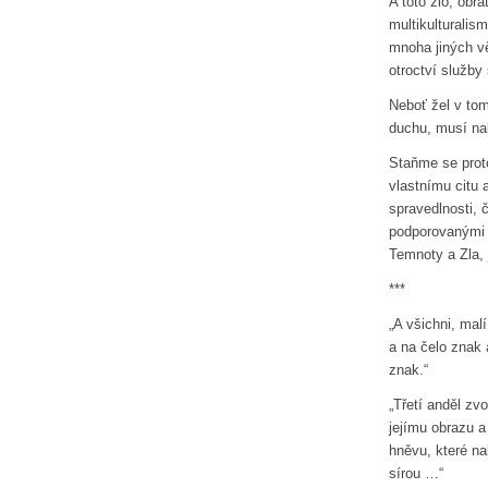
A toto zlo, obr
multikulturalis
mnoha jiných vě
otroctví služby
Neboť žel v tom
duchu, musí nak
Staňme se prot
vlastnímu citu 
spravedlnosti, č
podporovanými 
Temnoty a Zla, 
***
„A všichni, malí
a na čelo znak
znak.“
„Třetí anděl z
jejímu obrazu a
hněvu, které n
sírou …“