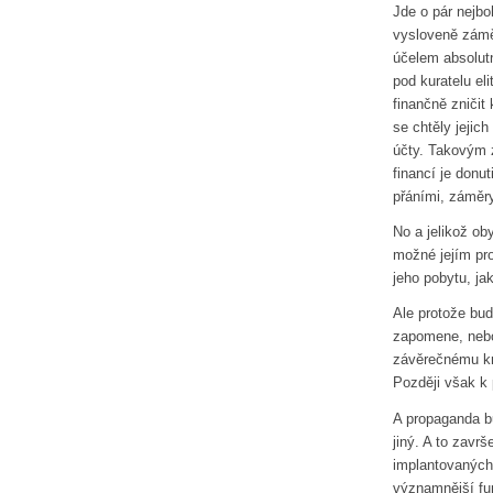
Jde o pár nejbo
vysloveně zámě
účelem absolutn
pod kuratelu eli
finančně zničit
se chtěly jejic
účty. Takovým 
financí je donut
přáními, záměry
No a jelikož ob
možné jejím pro
jeho pobytu, ja
Ale protože bud
zapomene, nebo 
závěrečnému kro
Později však k 
A propaganda b
jiný. A to zavr
implantovaných
významnější fu