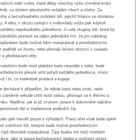
hatších rodin světa, které dělají všechny výše zmíněné kroky
rně, za účelem absolutního ovládání všech a všeho. Za
ího a bezvýhradného ovládání lidí, jejichž finance se dostanou
ty. A elita, v skrytu usilující o světovládu může pak kdykoli
 každého nepohodlného jednotlivce, či celé skupiny lidí, které by
h záměrům postavit na odpor jednoduše tím, že jim zablokují
způsobem bude možné lidmi manipulovat a prostřednictvím
it podřídit se životu, nebo přesněji řečeno otroctví v souladu
 a představami elity.
yvatelstvo bude nosit platební kartu neustále u sebe, bude
střednictvím přesně určit pohyb každého jednotlivce, místo
kož i to, co konkrétně prodává a kupuje.
e docházet k případům, že někdo kartu nebo ztratí, nebo
záměrně nebude chtít nosit sebou, přistoupí se k třetímu a
ku. Nejdříve, jak je již zvykem, pouze k dobrovolné nabídce.
povinnosti dát si implantovat podkožní čip.
ude opět hovořit pouze o výhodách. Pravý účel však bude úplně
šení zotročení lidí, kterými bude možné prostřednictvím
 čipů libovolně manipulovat. Čipy budou mít totiž mnohem
nkce, jako je pouze bezhotovostní platba a možnost určení