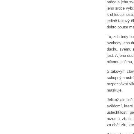
srdce a jeho sv
jeho srdce vybíz
k ohleduplnosti
jedině takový č
dobro pouze ma
To, zda tedy bu
svobody jeho d
duchu, svému s
jest. A jeho du
ničemu jinému, 
S takovým člov
schopným ostré
rozpoznávat vlk
maskuje.
Jelikož ale lid
svědomí, které 
ušlechtilosti, 
rozumu, ztratil
za oběť zlu, kt