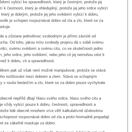
ědomí vybízí ke spravedlnosti, který je čestným, protože jej
í k čestnosti, který je ohleduplný, protože jej jeho srdce vybízí
, který je dobrým, protože jej jeho svědomí vybízí k dobru,
lověk je schopen rozpoznávat dobro od zla a zlo, které se za
skuje.
de a zůstane jednotlivec svobodným je přímo závislé od
ucha. Od toho, jakou míru svobody projevu dá v sobě svému
rdci, svému svědomí a svému citu, co ve skutečnosti jedno
ch, jeho srdce, jeho svědomí, nebo jeho cit jej nemohou vést k
než k dobru, cti a spravedlnosti.
ěkem pak už však není možné manipulovat, protože se stává
ho rozlišování mezi dobrem a zlem. Stává se schopným
y v rouše beránčím a zlo, které se za dobro pouze vychytrale
é obecně nepříliš dbají hlasu svého srdce, hlasu svého citu a
je vždy vybízí pouze k dobru, čestnosti, spravedlnosti a
protože lidé obecně mnohem více věří kalkulatívně účelovému
i schopnost rozpoznávat dobro od zla a proto hromadně propadají
eré se zákeřně maskuje za dobro.