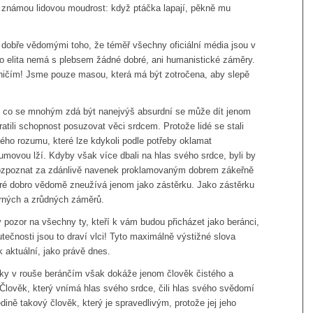
námou lidovou moudrost: když ptáčka lapají, pěkně mu
 dobře vědomými toho, že téměř všechny oficiální média jsou v
ato elita nemá s plebsem žádné dobré, ani humanistické záměry.
ničím! Jsme pouze masou, která má být zotročena, aby slepě
, co se mnohým zdá být nanejvýš absurdní se může dít jenom
tratili schopnost posuzovat věci srdcem. Protože lidé se stali
tého rozumu, které lze kdykoli podle potřeby oklamat
umovou lží. Kdyby však více dbali na hlas svého srdce, byli by
ozpoznat za zdánlivě navenek proklamovaným dobrem zákeřně
teré dobro vědomě zneužívá jenom jako zástěrku. Jako zástěrku
rných a zrůdných záměrů.
ý pozor na všechny ty, kteří k vám budou přicházet jako beránci,
tečnosti jsou to draví vlci! Tyto maximálně výstižné slova
k aktuální, jako právě dnes.
ky v rouše beránčím však dokáže jenom člověk čistého a
Člověk, který vnímá hlas svého srdce, čili hlas svého svědomí
edině takový člověk, který je spravedlivým, protože jej jeho