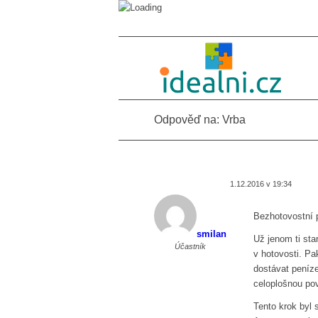
Odpověď na: Vrba
1.12.2016 v 19:34
Bezhotovostní p
smilan
Už jenom ti sta
Účastník
v hotovosti. P
dostávat peníz
celoplošnou pov
Tento krok byl