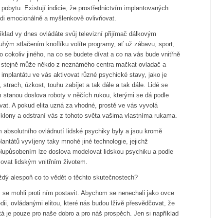
pobytu. Existují indicie, že prostřednictvím implantovaných
idi emocionálně a myšlenkově ovlivňovat.
íklad vy dnes ovládáte svůj televizní přijímač dálkovým
hým stlačením knoflíku volíte programy, ať už zábavu, sport,
o cokoliv jiného, ​​na co se budete dívat a co na vás bude vnitřně
ě stejně může někdo z neznámého centra mačkat ovladač a
 implantátu ve vás aktivovat různé psychické stavy, jako je
, strach, úzkost, touhu zabíjet a tak dále a tak dále. Lidé se
 stanou doslova roboty v něčích rukou, kterými se dá podle
ovat. A pokud elita uzná za vhodné, prostě ve vás vyvolá
klony a odstraní vás z tohoto světa vašima vlastníma rukama.
 absolutního ovládnutí lidské psychiky byly a jsou kromě
antátů vyvíjeny taky mnohé jiné technologie, jejichž
upůsobením lze doslova modelovat lidskou psychiku a podle
ovat lidským vnitřním životem.
ždý alespoň co to vědět o těchto skutečnostech?
 se mohli proti ním postavit. Abychom se nenechali jako ovce
ii, ovládanými elitou, které nás budou lživě přesvědčovat, že
á je pouze pro naše dobro a pro náš prospěch. Jen si například