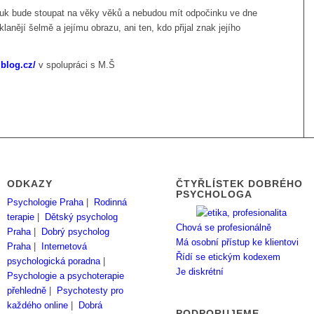
muk bude stoupat na věky věků a nebudou mít odpočinku ve dne
 klanějí šelmě a jejímu obrazu, ani ten, kdo přijal znak jejího
.blog.cz/
v spolupráci s M.Š
ODKAZY
ČTYŘLÍSTEK DOBRÉHO
PSYCHOLOGA
Psychologie Praha
|
Rodinná
terapie
|
Dětský psycholog
Chová se profesionálně
Praha
|
Dobrý psycholog
Má osobní přístup ke klientovi
Praha
|
Internetová
Řídí se etickým kodexem
psychologická poradna
|
Je diskrétní
Psychologie a psychoterapie
přehledně
|
Psychotesty pro
každého online
|
Dobrá
PODPORUJEME