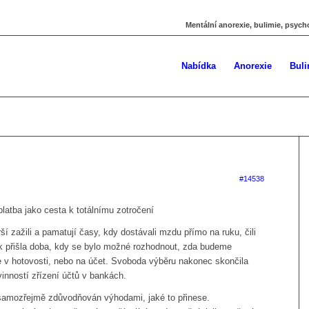
Mentální anorexie, bulimie, psych
Nabídka
Anorexie
Buli
#14538
latba jako cesta k totálnímu zotročení
rší zažili a pamatují časy, kdy dostávali mzdu přímo na ruku, čili
ak přišla doba, kdy se bylo možné rozhodnout, zda budeme
e v hotovosti, nebo na účet. Svoboda výběru nakonec skončila
inností zřízení účtů v bankách.
 samozřejmě zdůvodňován výhodami, jaké to přinese.