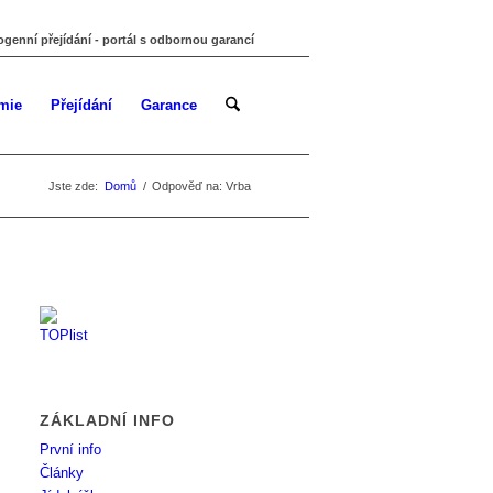
ogenní přejídání - portál s odbornou garancí
mie
Přejídání
Garance
Jste zde:
Domů
/
Odpověď na: Vrba
ZÁKLADNÍ INFO
První info
Články