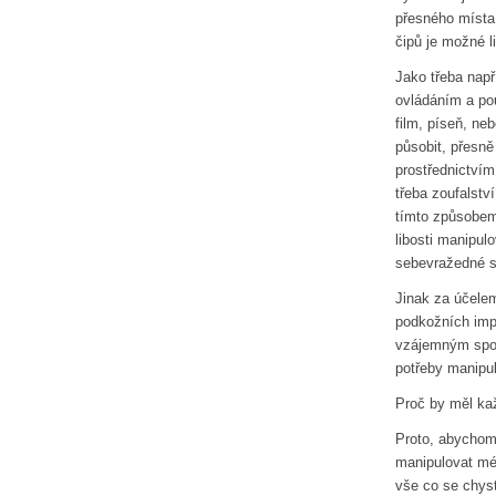
přesného místa 
čipů je možné l
Jako třeba např
ovládáním a pou
film, píseň, neb
působit, přesn
prostřednictvím
třeba zoufalství
tímto způsobem
libosti manipul
sebevražedné s
Jinak za účelem
podkožních impl
vzájemným spol
potřeby manipul
Proč by měl ka
Proto, abychom
manipulovat méd
vše co se chyst